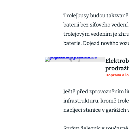
Trolejbusy budou takzvaně p
baterii bez síťového vedení
trolejovým vedením je zhru
baterie. Dojezd nového vozu
Elektro
prodraži
Doprava a lo
Ještě před zprovozněním l
infrastrukturu, kromě trole
nabíjecí stanice v garážích 
Správa železnic v současné 