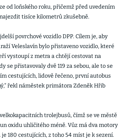
raze od loňského roku, přičemž před uvedením
najezdit tisíce kilometrů zkušebně.
delší povrchové vozidlo DPP. Cílem je, aby
aží Veleslavín bylo přistaveno vozidlo, které
eří vystoupí z metra a chtějí cestovat na
dy se přistavovaly dvě 119 za sebou, ale to se
ím cestujících, lidově řečeno, první autobus
ý,“ řekl náměstek primátora Zdeněk Hřib
 velkokapacitních trolejbusů, čímž se ve městě
tun oxidu uhličitého méně. Vůz má dva motory
je 180 cestujících, z toho 54 míst je k sezení.