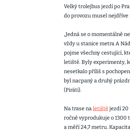
Velký trolejbus jezdí po P
do provozu musel nejdříve 
„Jedná se o momentálně nej
vždy u stanice metra A Nádr
pojme všechny cestující, kt
letiště. Byly experimenty, k
nesetkalo příliš s pochopen
byl nacpaný a druhý prázdn
(Piráti).
Na trase na
letiště
jezdí 20
ročně vyprodukuje o 1300 
a měří 24,7 metru. Kapacita 