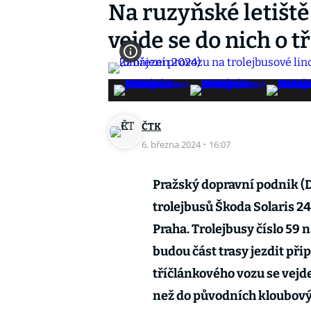
Na ruzyňské letiště 
vejde se do nich o tř
ČTK
6. března 2024
·
16:07
Pražský dopravní podnik (D
trolejbusů Škoda Solaris 24
Praha. Trolejbusy číslo 59 
budou část trasy jezdit přip
tříčlánkového vozu se vejde 
než do původních kloubový