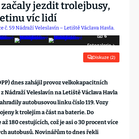
začaly jezdit trolejbusy,
etinu víc lidí
6
Fotogalerie
Diskuze (
2
)
PP) dnes zahájil provoz velkokapacitních
 z Nádraží Veleslavín na Letiště Václava Havla
nahradily autobusovou linku číslo 119. Vozy
ojeny k trolejím a část na baterie. Do
až 180 cestujících, což je asi o 30 procent více
ch autobusů. Novinářům to dnes řekli