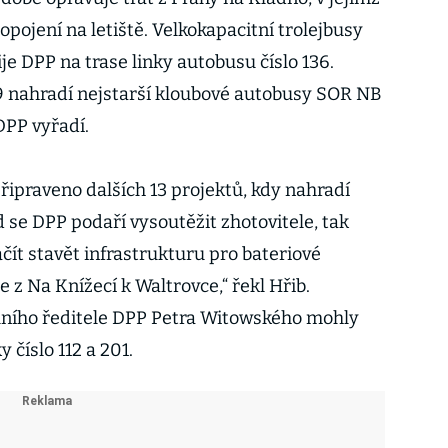
opojení na letiště. Velkokapacitní trolejbusy
e DPP na trase linky autobusu číslo 136.
19 nahradí nejstarší kloubové autobusy SOR NB
DPP vyřadí.
ipraveno dalších 13 projektů, kdy nahradí
 se DPP podaří vysoutěžit zhotovitele, tak
ačít stavět infrastrukturu pro bateriové
je z Na Knížecí k Waltrovce,“ řekl Hřib.
lního ředitele DPP Petra Witowského mohly
y číslo 112 a 201.