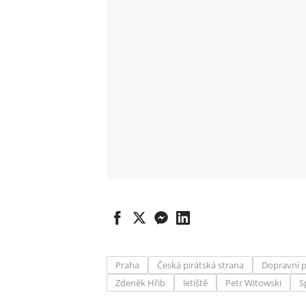
Praha
Česká pirátská strana
Dopravní p
Zdeněk Hřib
letiště
Petr Witowski
S