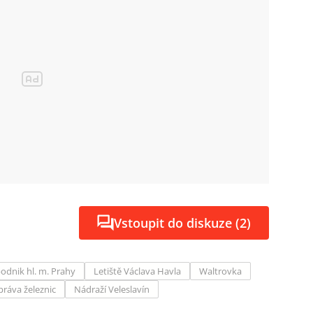
Vstoupit do diskuze (2)
odnik hl. m. Prahy
Letiště Václava Havla
Waltrovka
práva železnic
Nádraží Veleslavín