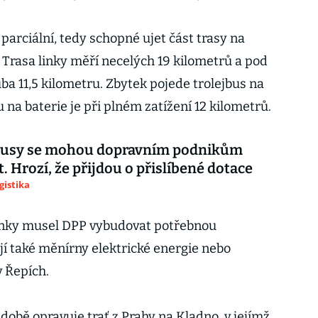
arciální, tedy schopné ujet část trasy na
. Trasa linky měří necelých 19 kilometrů a pod
ba 11,5 kilometru. Zbytek pojede trolejbus na
 na baterie je při plném zatížení 12 kilometrů.
busy se mohou dopravním podnikům
t. Hrozí, že přijdou o přislíbené dotace
gistika
inky musel DPP vybudovat potřebnou
jí také měnírny elektrické energie nebo
v Řepích.
době opravuje trať z Prahy na Kladno, v jejímž