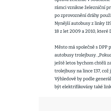
rámci vznikne železniční pr
po zprovoznění dráhy použij
Nynější autobusy z linky 1
18 z let 2009 a 2010, které 
Město má společně s DPP př
autobusy trolejbusy. „Pokud
ještě letos bychom chtěli z
trolejbusy na lince 137, což 
Výhledově by podle generá
být elektrifikovány také link