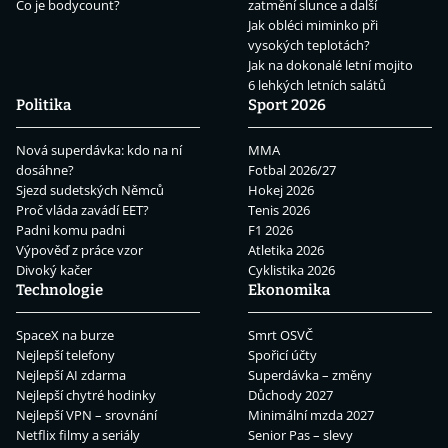
Co je bodycount?
zatmění slunce a další
Jak obléci miminko při
vysokých teplotách?
Jak na dokonalé letní mojito
6 lehkých letních salátů
Politika
Sport 2026
Nová superdávka: kdo na ní
MMA
dosáhne?
Fotbal 2026/27
Sjezd sudetských Němců
Hokej 2026
Proč vláda zavádí EET?
Tenis 2026
Padni komu padni
F1 2026
Výpověď z práce vzor
Atletika 2026
Divoký kačer
Cyklistika 2026
Technologie
Ekonomika
SpaceX na burze
Smrt OSVČ
Nejlepší telefony
Spořicí účty
Nejlepší AI zdarma
Superdávka – změny
Nejlepší chytré hodinky
Důchody 2027
Nejlepší VPN – srovnání
Minimální mzda 2027
Netflix filmy a seriály
Senior Pas – slevy