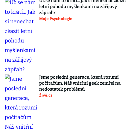
Už se nám to krátí... Jak si nenechat zkazit
letní pohodu myšlenkami na zářijový
zápřah?
Moje Psychologie
Jsme poslední generace, která rozumí
počítačům. Náš vnitřní geek zemřel na
nedostatek problémů
Živě.cz