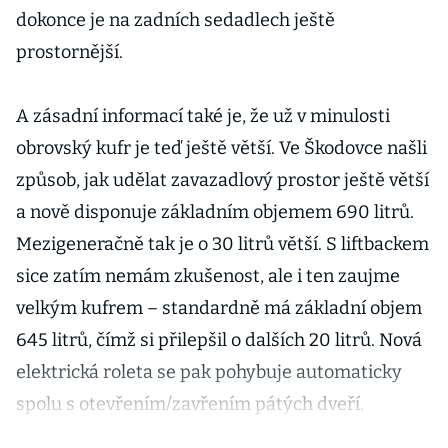
dokonce je na zadních sedadlech ještě
prostornější.
A zásadní informací také je, že už v minulosti
obrovský kufr je teď ještě větší. Ve Škodovce našli
způsob, jak udělat zavazadlový prostor ještě větší
a nově disponuje základním objemem 690 litrů.
Mezigeneračně tak je o 30 litrů větší. S liftbackem
sice zatím nemám zkušenost, ale i ten zaujme
velkým kufrem – standardně má základní objem
645 litrů, čímž si přilepšil o dalších 20 litrů. Nová
elektrická roleta se pak pohybuje automaticky
spolu s otevřením/zavřením pátých dveří.