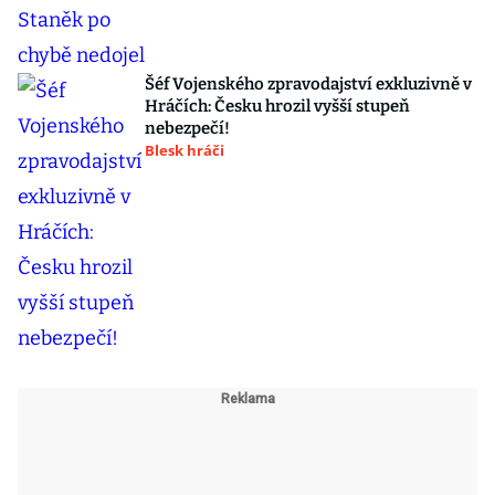
Šéf Vojenského zpravodajství exkluzivně v
Hráčích: Česku hrozil vyšší stupeň
nebezpečí!
Blesk hráči