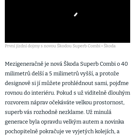
První jízdní dojmy s novou Škodou Superb Combi • Škoda
Mezigeneračně je nová Škoda Superb Combi o 40
milimetrů delší a 5 milimetrů vyšší, a protože
designově si jí můžete prohlédnout sami, pojďme
rovnou do interiéru. Pokud s už viditelně dlouhým
rozvorem náprav očekáváte velkou prostornost,
superb vás rozhodně nezklame. Už minulá
generace byla opravdu velkým autem a novinka
pochopitelně pokračuje ve vyjetých kolejích, a