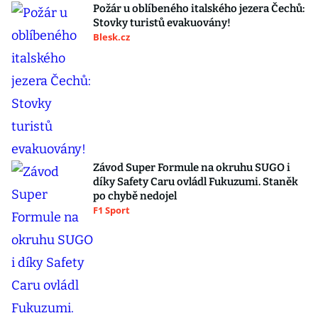
Požár u oblíbeného italského jezera Čechů:
Stovky turistů evakuovány!
Blesk.cz
Závod Super Formule na okruhu SUGO i
díky Safety Caru ovládl Fukuzumi. Staněk
po chybě nedojel
F1 Sport