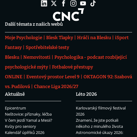
Další témata z našich webů
Moje Psychologie
Blesk Tlapky
Hráči na Blesku
iSport
Fantasy
Spotřebitelské testy
Blesku
Nemovitosti
Psychologika - podcast rozbíjející
psychologické mýty
Fotbalové přestupy
ONLINE
Eventový prostor Level 9
OKTAGON 92: Szabová
vs. Pudilová
Chance Liga 2026/27
Aktuálně
Léto 2026
Epicentrum
Karlovarský filmový festival
Neštovice: příznaky, léčba
2026
V čem jezdí Yamal a Mesii?
Znamení, že jste potkali
Kvízy pro seniory
někoho z minulého života
Kalendář úplňků 2026
Astronomické úkazy 2026: