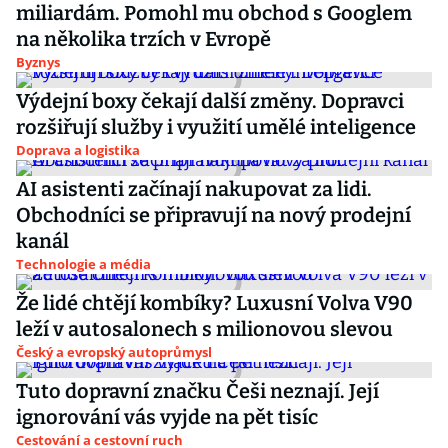
miliardám. Pomohl mu obchod s Googlem
na několika trzích v Evropě
Byznys
Výdejní boxy čekají další změny. Dopravci
rozšiřují služby i využití umělé inteligence
Doprava a logistika
AI asistenti začínají nakupovat za lidi.
Obchodníci se připravují na nový prodejní
kanál
Technologie a média
Že lidé chtějí kombíky? Luxusní Volva V90
leží v autosalonech s milionovou slevou
Český a evropský autoprůmysl
Tuto dopravní značku Češi neznají. Její
ignorování vás vyjde na pět tisíc
Cestování a cestovní ruch