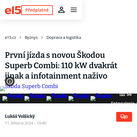
Předplatné
e15.cz
Byznys
Doprava a logistika
První jízda s novou Škodou
Superb Combi: 110 kW dvakrát
jinak a infotainment naživo
56
Fotogalerie
Lukáš Volšický
0
11. března 2024
·
19:40