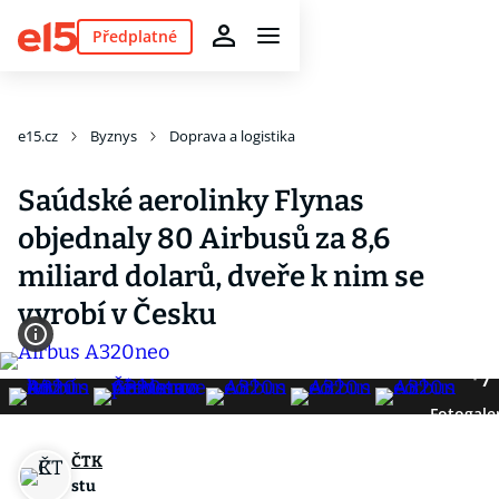
Předplatné
e15.cz
Byznys
Doprava a logistika
Saúdské aerolinky Flynas
objednaly 80 Airbusů za 8,6
miliard dolarů, dveře k nim se
vyrobí v Česku
7
Fotogale
ČTK
stu