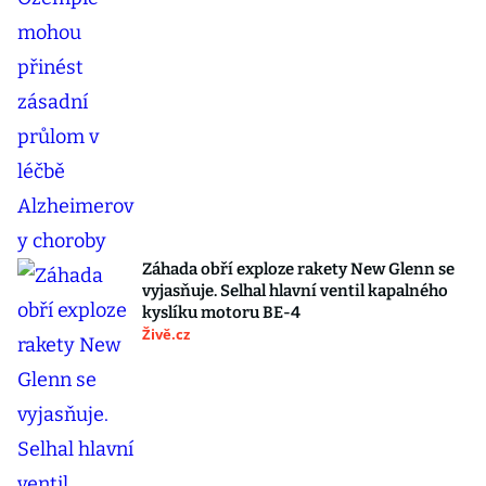
Záhada obří exploze rakety New Glenn se
vyjasňuje. Selhal hlavní ventil kapalného
kyslíku motoru BE-4
Živě.cz