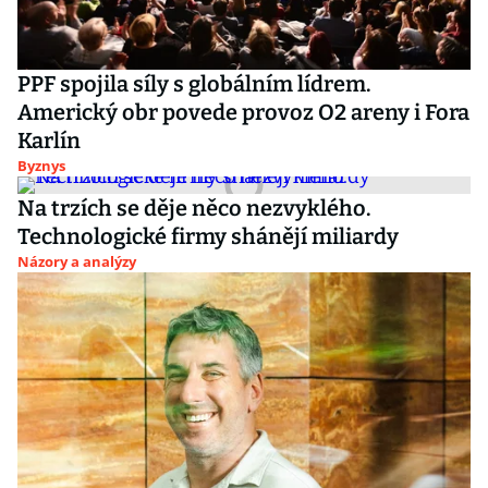
PPF spojila síly s globálním lídrem.
Americký obr povede provoz O2 areny i Fora
Karlín
Byznys
Na trzích se děje něco nezvyklého.
Technologické firmy shánějí miliardy
Názory a analýzy