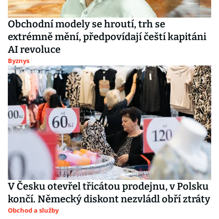
Obchodní modely se hroutí, trh se
extrémně mění, předpovídají čeští kapitáni
AI revoluce
Byznys
V Česku otevřel třicátou prodejnu, v Polsku
končí. Německý diskont nezvládl obří ztráty
Obchod a služby