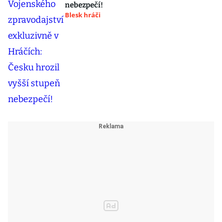
nebezpečí!
Blesk hráči