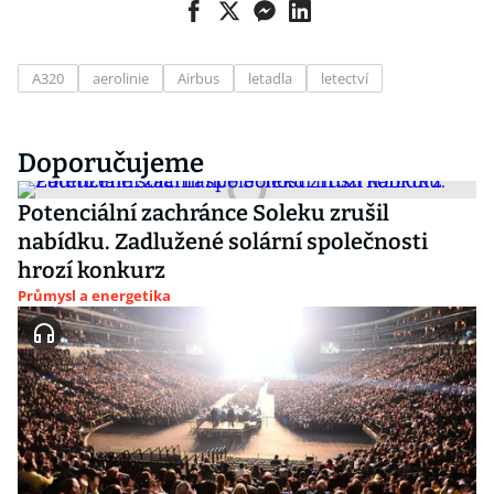
A320
aerolinie
Airbus
letadla
letectví
Doporučujeme
Potenciální zachránce Soleku zrušil
nabídku. Zadlužené solární společnosti
hrozí konkurz
Průmysl a energetika