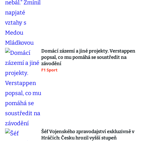
Domácí zázemí a jiné projekty. Verstappen
popsal, co mu pomáhá se soustředit na
závodění
F1 Sport
Šéf Vojenského zpravodajství exkluzivně v
Hráčích: Česku hrozil vyšší stupeň