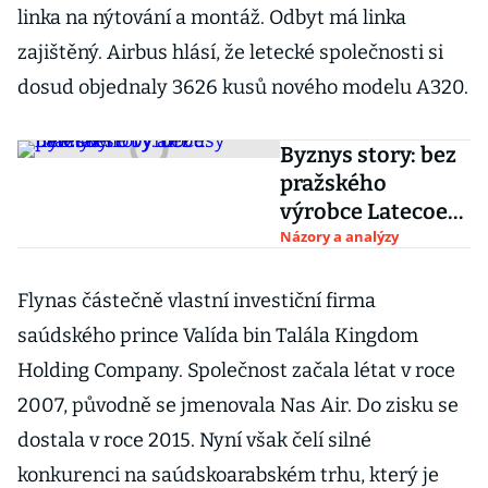
linka na nýtování a montáž.
Odbyt má linka
zajištěný. Airbus hlásí, že letecké společnosti si
dosud objednaly 3626 kusů nového modelu A320.
Byznys story: bez
pražského
výrobce Latecoere
by airbusy
Názory a analýzy
nelétaly
Flynas částečně vlastní investiční firma
saúdského prince Valída bin Talála Kingdom
Holding Company. Společnost začala létat v roce
2007, původně se jmenovala Nas Air. Do zisku se
dostala v roce 2015. Nyní však čelí silné
konkurenci na saúdskoarabském trhu, který je