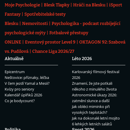
Moje Psychologie
Blesk Tlapky
Hráči na Blesku
iSport
Fantasy
Spotřebitelské testy
Blesku
Nemovitosti
Psychologika - podcast rozbíjející
psychologické mýty
Fotbalové přestupy
ONLINE
Eventový prostor Level 9
OKTAGON 92: Szabová
vs. Pudilová
Chance Liga 2026/27
Aktuálně
Léto 2026
Epicentrum
Karlovarský filmový festival
Neštovice: příznaky, léčba
2026
V čem jezdí Yamal a Mesii?
Znamení, že jste potkali
Kvízy pro seniory
někoho z minulého života
Kalendář úplňků 2026
Astronomické úkazy 2026:
Co je bodycount?
zatmění slunce a další
Jak obléci miminko při
vysokých teplotách?
Jak na dokonalé letní mojito
6 lehkých letních salátů
Politika
Sport 2026