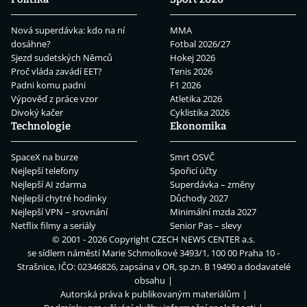
Nová superdávka: kdo na ní
MMA
dosáhne?
Fotbal 2026/27
Sjezd sudetských Němců
Hokej 2026
Proč vláda zavádí EET?
Tenis 2026
Padni komu padni
F1 2026
Výpověď z práce vzor
Atletika 2026
Divoký kačer
Cyklistika 2026
Technologie
Ekonomika
SpaceX na burze
Smrt OSVČ
Nejlepší telefony
Spořicí účty
Nejlepší AI zdarma
Superdávka – změny
Nejlepší chytré hodinky
Důchody 2027
Nejlepší VPN – srovnání
Minimální mzda 2027
Netflix filmy a seriály
Senior Pas – slevy
© 2001 - 2026 Copyright
CZECH NEWS CENTER a.s.
se sídlem náměstí Marie Schmolkové 3493/1, 100 00 Praha 10 -
Strašnice, IČO: 02346826, zapsána v OR, sp.zn. B 19490 a dodavatelé
obsahu
Autorská práva k publikovaným materiálům