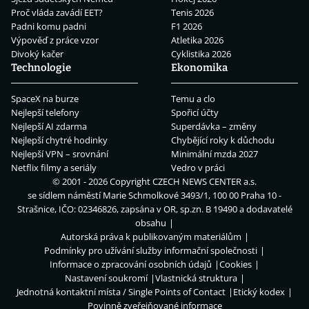
Proč vláda zavádí EET?
Tenis 2026
Padni komu padni
F1 2026
Výpověď z práce vzor
Atletika 2026
Divoký kačer
Cyklistika 2026
Technologie
Ekonomika
SpaceX na burze
Temu a clo
Nejlepší telefony
Spořicí účty
Nejlepší AI zdarma
Superdávka – změny
Nejlepší chytré hodinky
Chybějící roky k důchodu
Nejlepší VPN – srovnání
Minimální mzda 2027
Netflix filmy a seriály
Vedro v práci
© 2001 - 2026 Copyright
CZECH NEWS CENTER a.s.
se sídlem náměstí Marie Schmolkové 3493/1, 100 00 Praha 10 -
Strašnice, IČO: 02346826, zapsána v OR, sp.zn. B 19490 a dodavatelé
obsahu
Autorská práva k publikovaným materiálům
Podmínky pro užívání služby informační společnosti
Informace o zpracování osobních údajů
Cookies
Nastavení soukromí
Vlastnická struktura
Jednotná kontaktní místa / Single Points of Contact
Etický kodex
Povinně zveřejňované informace