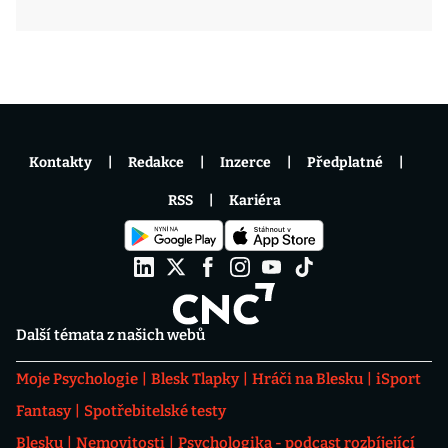
Kontakty
Redakce
Inzerce
Předplatné
RSS
Kariéra
Další témata z našich webů
Moje Psychologie
Blesk Tlapky
Hráči na Blesku
iSport
Fantasy
Spotřebitelské testy
Blesku
Nemovitosti
Psychologika - podcast rozbíjející