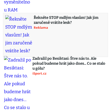
Řekněte STOP mdlým vlasům! Jak jim
zaručeně vrátíte lesk?
Reklama
Zadražil po Besiktasi: Štve nás to. Ale
pokud budeme hrát jako dnes... Co se stalo
u gólu?
iSport.cz