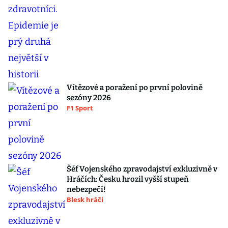
Vítězové a poražení po první polovině
sezóny 2026
F1 Sport
Šéf Vojenského zpravodajství exkluzivně v
Hráčích: Česku hrozil vyšší stupeň
nebezpečí!
Blesk hráči