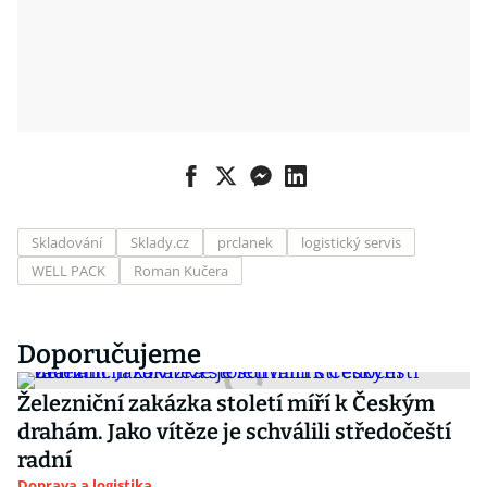
Skladování
Sklady.cz
prclanek
logistický servis
WELL PACK
Roman Kučera
Doporučujeme
Železniční zakázka století míří k Českým
drahám. Jako vítěze je schválili středočeští
radní
Doprava a logistika