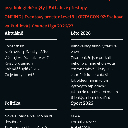
psychologické mýty
Fotbalové přestupy
ONLINE
Eventový prostor Level 9
OKTAGON 92: Szabová
vs. Pudilová
Chance Liga 2026/27
Aktuálně
Léto 2026
Epicentrum
Karlovarský filmový festival
Neštovice: příznaky, léčba
2026
V čem jezdí Yamal a Mesii?
Znamení, že jste potkali
Kvízy pro seniory
někoho z minulého života
Kalendář úplňků 2026
Astronomické úkazy 2026:
Co je bodycount?
zatmění slunce a další
Jak obléci miminko při
vysokých teplotách?
Jak na dokonalé letní mojito
6 lehkých letních salátů
Politika
Sport 2026
Nová superdávka: kdo na ní
MMA
dosáhne?
Fotbal 2026/27
Sjezd sudetských Němců
Hokej 2026