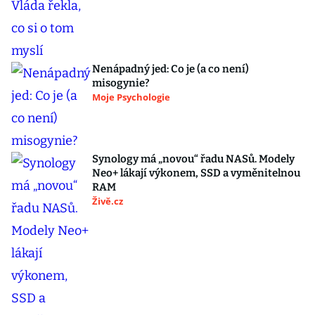
Nenápadný jed: Co je (a co není)
misogynie?
Moje Psychologie
Synology má „novou“ řadu NASů. Modely
Neo+ lákají výkonem, SSD a vyměnitelnou
RAM
Živě.cz