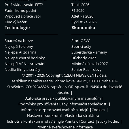
Proč vláda zavádí EET?
Tenis 2026
Padni komu padni
F1 2026
Výpověď z práce vzor
Atletika 2026
Divoký kačer
Cyklistika 2026
Technologie
Ekonomika
SpaceX na burze
Smrt OSVČ
Nejlepší telefony
Spořicí účty
Nejlepší AI zdarma
Superdávka – změny
Nejlepší chytré hodinky
Důchody 2027
Nejlepší VPN – srovnání
Minimální mzda 2027
Netflix filmy a seriály
Senior Pas – slevy
© 2001 - 2026 Copyright
CZECH NEWS CENTER a.s.
se sídlem náměstí Marie Schmolkové 3493/1, 100 00 Praha 10 -
Strašnice, IČO: 02346826, zapsána v OR, sp.zn. B 19490 a dodavatelé
obsahu
Autorská práva k publikovaným materiálům
Podmínky pro užívání služby informační společnosti
Informace o zpracování osobních údajů
Cookies
Nastavení soukromí
Vlastnická struktura
Jednotná kontaktní místa / Single Points of Contact
Etický kodex
Povinně zveřejňované informace