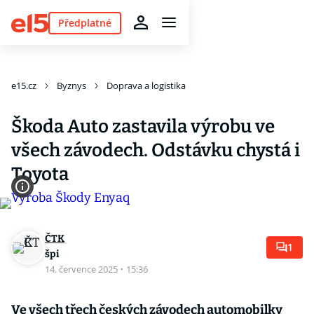
Předplatné
e15.cz
Byznys
Doprava a logistika
Škoda Auto zastavila výrobu ve
všech závodech. Odstávku chystá i
Toyota
ČTK
1
špi
14. července 2025
·
15:36
Ve všech třech českých závodech automobilky