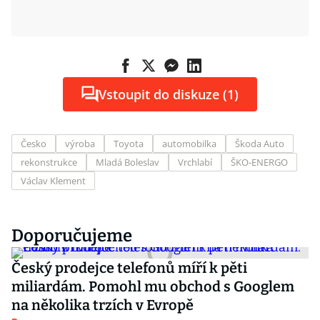
Vstoupit do diskuze (1)
Česko
výroba
Toyota
automobilka
Škoda Auto
rekonstrukce
Mladá Boleslav
Vrchlabí
ŠKO-ENERGO
Václav Klement
Doporučujeme
Český prodejce telefonů míří k pěti
miliardám. Pomohl mu obchod s Googlem
na několika trzích v Evropě