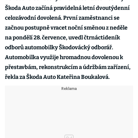
Škoda Auto začíná pravidelná letní dvoutýdenní
celozávodní dovolená. První zaměstnanci se
začnou postupně vracet noční směnou z neděle
na pondělí 28. července, uvedl čtrnáctideník
odborů automobilky Škodovácký odborář.
Automobilka využije hromadnou dovolenou k
přestavbám, rekonstrukcím a údržbám zařízení,
řekla za Škoda Auto Kateřina Boukalová.