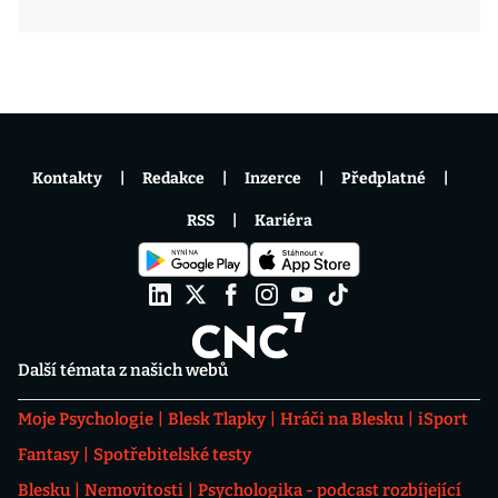
Kontakty
Redakce
Inzerce
Předplatné
RSS
Kariéra
Další témata z našich webů
Moje Psychologie
Blesk Tlapky
Hráči na Blesku
iSport
Fantasy
Spotřebitelské testy
Blesku
Nemovitosti
Psychologika - podcast rozbíjející