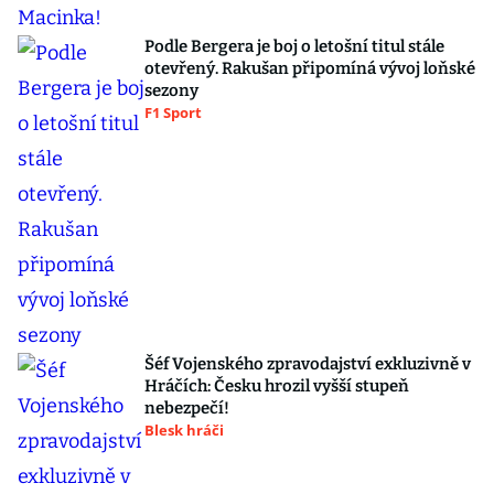
Podle Bergera je boj o letošní titul stále
otevřený. Rakušan připomíná vývoj loňské
sezony
F1 Sport
Šéf Vojenského zpravodajství exkluzivně v
Hráčích: Česku hrozil vyšší stupeň
nebezpečí!
Blesk hráči