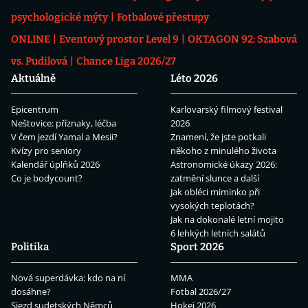
psychologické mýty
Fotbalové přestupy
ONLINE
Eventový prostor Level 9
OKTAGON 92: Szabová
vs. Pudilová
Chance Liga 2026/27
Aktuálně
Léto 2026
Epicentrum
Karlovarský filmový festival
Neštovice: příznaky, léčba
2026
V čem jezdí Yamal a Mesii?
Znamení, že jste potkali
Kvízy pro seniory
někoho z minulého života
Kalendář úplňků 2026
Astronomické úkazy 2026:
Co je bodycount?
zatmění slunce a další
Jak obléci miminko při
vysokých teplotách?
Jak na dokonalé letní mojito
6 lehkých letních salátů
Politika
Sport 2026
Nová superdávka: kdo na ní
MMA
dosáhne?
Fotbal 2026/27
Sjezd sudetských Němců
Hokej 2026