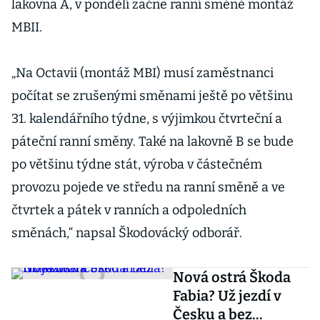
lakovna A, v pondělí začne ranní směně montáž
MBII.
„Na Octavii (montáž MBI) musí zaměstnanci
počítat se zrušenými směnami ještě po většinu
31. kalendářního týdne, s výjimkou čtvrteční a
páteční ranní směny. Také na lakovně B se bude
po většinu týdne stát, výroba v částečném
provozu pojede ve středu na ranní směně a ve
čtvrtek a pátek v ranních a odpoledních
směnách,“ napsal Škodovácký odborář.
Nová ostrá Škoda
Fabia? Už jezdí v
Česku a bez