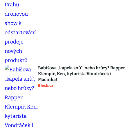
Babišova „kapela snů“, nebo hrůzy? Rapper
Klempíř, Ken, kytarista Vondráček i
Macinka!
Blesk.cz