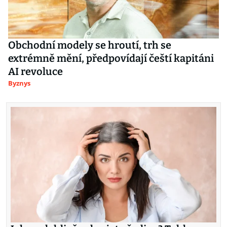
Obchodní modely se hroutí, trh se
extrémně mění, předpovídají čeští kapitáni
AI revoluce
Byznys