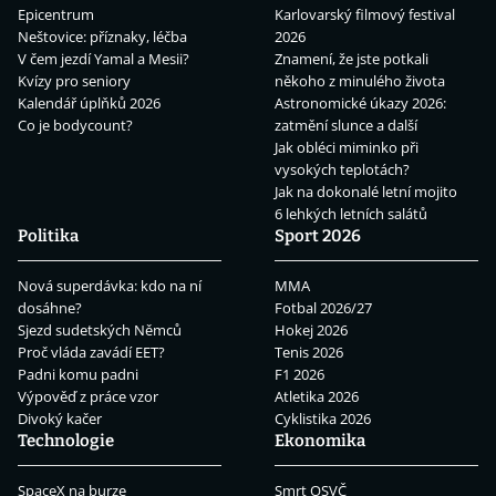
Epicentrum
Karlovarský filmový festival
Neštovice: příznaky, léčba
2026
V čem jezdí Yamal a Mesii?
Znamení, že jste potkali
Kvízy pro seniory
někoho z minulého života
Kalendář úplňků 2026
Astronomické úkazy 2026:
Co je bodycount?
zatmění slunce a další
Jak obléci miminko při
vysokých teplotách?
Jak na dokonalé letní mojito
6 lehkých letních salátů
Politika
Sport 2026
Nová superdávka: kdo na ní
MMA
dosáhne?
Fotbal 2026/27
Sjezd sudetských Němců
Hokej 2026
Proč vláda zavádí EET?
Tenis 2026
Padni komu padni
F1 2026
Výpověď z práce vzor
Atletika 2026
Divoký kačer
Cyklistika 2026
Technologie
Ekonomika
SpaceX na burze
Smrt OSVČ