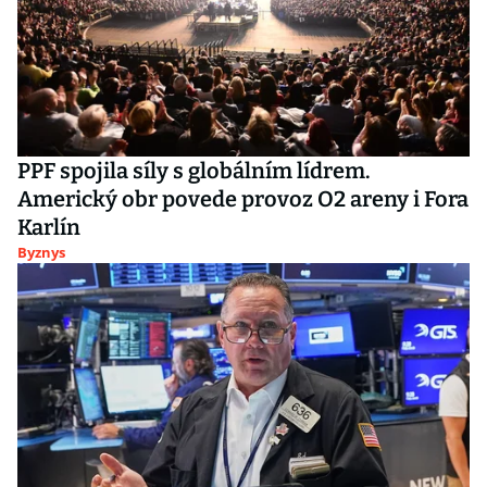
PPF spojila síly s globálním lídrem.
Americký obr povede provoz O2 areny i Fora
Karlín
Byznys