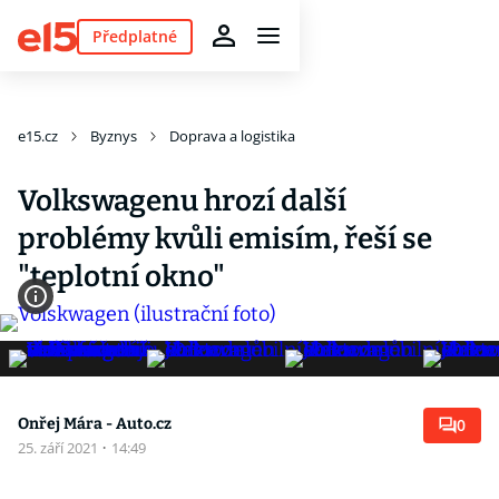
Předplatné
e15.cz
Byznys
Doprava a logistika
Volkswagenu hrozí další
problémy kvůli emisím, řeší se
"teplotní okno"
Onřej Mára - Auto.cz
0
25. září 2021
·
14:49