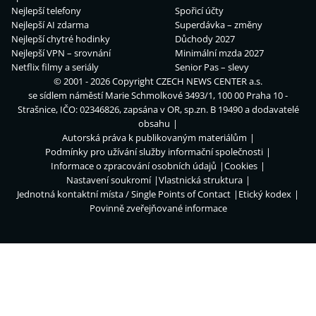
Nejlepší telefony
Spořicí účty
Nejlepší AI zdarma
Superdávka – změny
Nejlepší chytré hodinky
Důchody 2027
Nejlepší VPN – srovnání
Minimální mzda 2027
Netflix filmy a seriály
Senior Pas – slevy
© 2001 - 2026 Copyright
CZECH NEWS CENTER a.s.
se sídlem náměstí Marie Schmolkové 3493/1, 100 00 Praha 10 -
Strašnice, IČO: 02346826, zapsána v OR, sp.zn. B 19490 a dodavatelé
obsahu
Autorská práva k publikovaným materiálům
Podmínky pro užívání služby informační společnosti
Informace o zpracování osobních údajů
Cookies
Nastavení soukromí
Vlastnická struktura
Jednotná kontaktní místa / Single Points of Contact
Etický kodex
Povinně zveřejňované informace