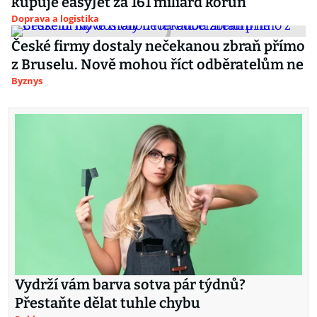
kupuje easyJet za 161 miliard korun
Doprava a logistika
České firmy dostaly nečekanou zbraň přímo
z Bruselu. Nově mohou říct odběratelům ne
Byznys
Vydrží vám barva sotva pár týdnů?
Přestaňte dělat tuhle chybu