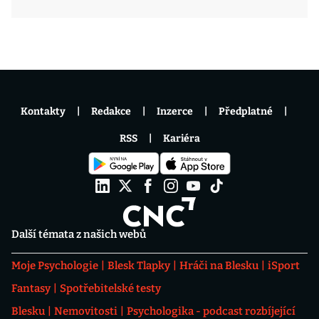
Kontakty
Redakce
Inzerce
Předplatné
RSS
Kariéra
Další témata z našich webů
Moje Psychologie
Blesk Tlapky
Hráči na Blesku
iSport
Fantasy
Spotřebitelské testy
Blesku
Nemovitosti
Psychologika - podcast rozbíjející