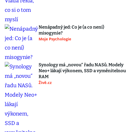
Nenápadný jed: Co je (a co není)
misogynie?
Moje Psychologie
Synology má „novou“ řadu NASů. Modely
Neo+ lákají výkonem, SSD a vyměnitelnou
RAM
Živě.cz