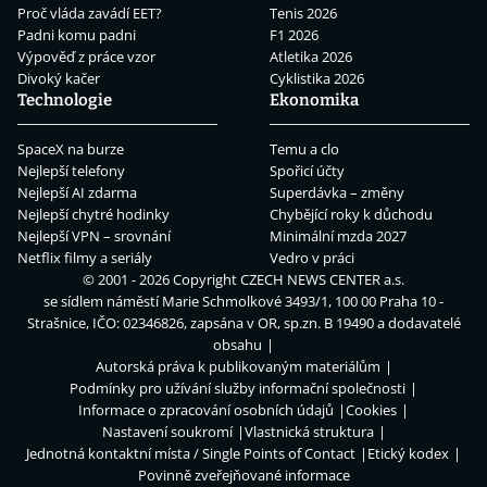
Proč vláda zavádí EET?
Tenis 2026
Padni komu padni
F1 2026
Výpověď z práce vzor
Atletika 2026
Divoký kačer
Cyklistika 2026
Technologie
Ekonomika
SpaceX na burze
Temu a clo
Nejlepší telefony
Spořicí účty
Nejlepší AI zdarma
Superdávka – změny
Nejlepší chytré hodinky
Chybějící roky k důchodu
Nejlepší VPN – srovnání
Minimální mzda 2027
Netflix filmy a seriály
Vedro v práci
© 2001 - 2026 Copyright
CZECH NEWS CENTER a.s.
se sídlem náměstí Marie Schmolkové 3493/1, 100 00 Praha 10 -
Strašnice, IČO: 02346826, zapsána v OR, sp.zn. B 19490 a dodavatelé
obsahu
Autorská práva k publikovaným materiálům
Podmínky pro užívání služby informační společnosti
Informace o zpracování osobních údajů
Cookies
Nastavení soukromí
Vlastnická struktura
Jednotná kontaktní místa / Single Points of Contact
Etický kodex
Povinně zveřejňované informace