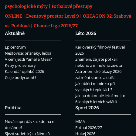
psychologické mýty
Fotbalové přestupy
ONLINE
Eventový prostor Level 9
OKTAGON 92: Szabová
vs. Pudilová
Chance Liga 2026/27
Aktuálně
Léto 2026
Epicentrum
Karlovarský filmový festival
Neštovice: příznaky, léčba
2026
V čem jezdí Yamal a Mesii?
Znamení, že jste potkali
Kvízy pro seniory
někoho z minulého života
Kalendář úplňků 2026
Astronomické úkazy 2026:
Co je bodycount?
zatmění slunce a další
Jak obléci miminko při
vysokých teplotách?
Jak na dokonalé letní mojito
6 lehkých letních salátů
Politika
Sport 2026
Nová superdávka: kdo na ní
MMA
dosáhne?
Fotbal 2026/27
Sjezd sudetských Němců
Hokej 2026