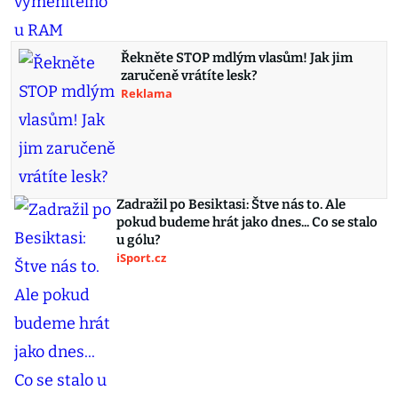
Řekněte STOP mdlým vlasům! Jak jim
zaručeně vrátíte lesk?
Reklama
Zadražil po Besiktasi: Štve nás to. Ale
pokud budeme hrát jako dnes... Co se stalo
u gólu?
iSport.cz