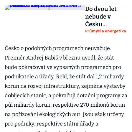
Do dvou let
nebude v
Česku
problém najít
Průmysl a energetika
místo na dobití
elektromobilu,
Česko o podobných programech neuvažuje.
tvrdí šéf
Premiér Andrej Babiš v březnu uvedl, že stát
Porsche ČR
bude pokračovat ve vypsaných programech pro
podnikatele a úřady. Řekl, že stát dal 1,2 miliardy
korun na rozvoj infrastruktury, zejména výstavby
dobíjecích stanic, a pokračují dotační programy za
půl miliardy korun, respektive 270 milionů korun
na pořizování ekologických aut. Jsou však určeny
pro podniky, respektive státní úřady a