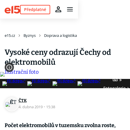
Předplatné
e15.cz
Byznys
Doprava a logistika
Vysoké ceny odrazují Čechy od
elektromobilů
5
Fotogalerie
ČTK
4. dubna 2019
·
15:38
Počet elektromobilů v tuzemsku zvolna roste,