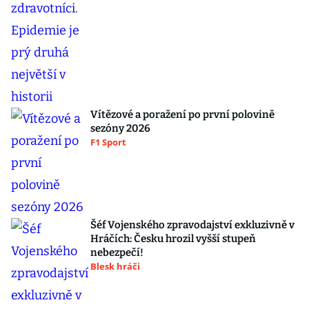
Vítězové a poražení po první polovině
sezóny 2026
F1 Sport
Šéf Vojenského zpravodajství exkluzivně v
Hráčích: Česku hrozil vyšší stupeň
nebezpečí!
Blesk hráči