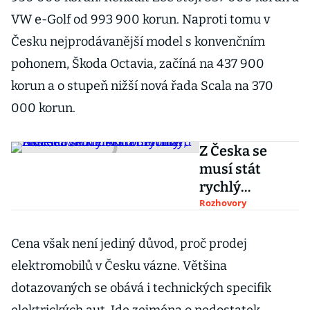
VW e-Golf od 993 900 korun. Naproti tomu v
Česku nejprodávanější model s konvenčním
pohonem, Škoda Octavia, začíná na 437 900
korun a o stupeň nižší nová řada Scala na 370
000 korun.
Z Česka se
musí stát
rychlý
následovník
Rozhovory
elektromobilit
y, říká šéf
Cena však není jediný důvod, proč prodej
Škody Auto
elektromobilů v Česku vázne. Většina
Bernhard
dotazovaných se obává i technických specifik
Maier