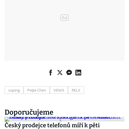
vaping
Peijie Chen
VENIX
RELX
Doporučujeme
Český prodejce telefonů míří k pěti