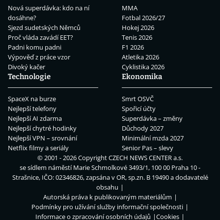
Nová superdávka: kdo na ní
MMA
dosáhne?
Fotbal 2026/27
Sjezd sudetských Němců
Hokej 2026
Proč vláda zavádí EET?
Tenis 2026
Padni komu padni
F1 2026
Výpověď z práce vzor
Atletika 2026
Divoký kačer
Cyklistika 2026
Technologie
Ekonomika
SpaceX na burze
Smrt OSVČ
Nejlepší telefony
Spořicí účty
Nejlepší AI zdarma
Superdávka – změny
Nejlepší chytré hodinky
Důchody 2027
Nejlepší VPN – srovnání
Minimální mzda 2027
Netflix filmy a seriály
Senior Pas – slevy
© 2001 - 2026 Copyright
CZECH NEWS CENTER a.s.
se sídlem náměstí Marie Schmolkové 3493/1, 100 00 Praha 10 -
Strašnice, IČO: 02346826, zapsána v OR, sp.zn. B 19490 a dodavatelé
obsahu
Autorská práva k publikovaným materiálům
Podmínky pro užívání služby informační společnosti
Informace o zpracování osobních údajů
Cookies