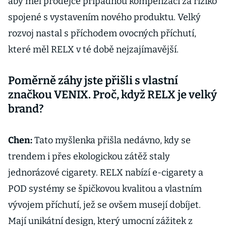
aby měl prodejce případnou kompenzaci za riziko
spojené s vystavením nového produktu. Velký
rozvoj nastal s příchodem ovocných příchutí,
které měl RELX v té době nejzajímavější.
Poměrně záhy jste přišli s vlastní
značkou VENIX. Proč, když RELX je velký
brand?
Chen:
Tato myšlenka přišla nedávno, kdy se
trendem i přes ekologickou zátěž staly
jednorázové cigarety. RELX nabízí e-cigarety a
POD systémy se špičkovou kvalitou a vlastním
vývojem příchutí, jež se ovšem musejí dobíjet.
Mají unikátní design, který umocní zážitek z