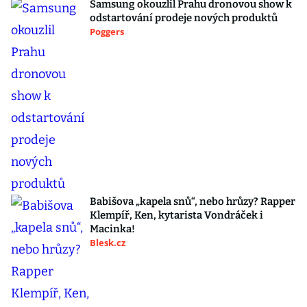
Samsung okouzlil Prahu dronovou show k
odstartování prodeje nových produktů
Poggers
Babišova „kapela snů“, nebo hrůzy? Rapper
Klempíř, Ken, kytarista Vondráček i
Macinka!
Blesk.cz