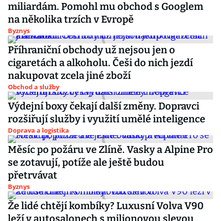
miliardám. Pomohl mu obchod s Googlem
na několika trzích v Evropě
Byznys
Příhraniční obchody už nejsou jen o
cigaretách a alkoholu. Češi do nich jezdí
nakupovat zcela jiné zboží
Obchod a služby
Výdejní boxy čekají další změny. Dopravci
rozšiřují služby i využití umělé inteligence
Doprava a logistika
Měsíc po požáru ve Zlíně. Vasky a Alpine Pro
se zotavují, potíže ale ještě budou
přetrvávat
Byznys
Že lidé chtějí kombíky? Luxusní Volva V90
leží v autosalonech s milionovou slevou