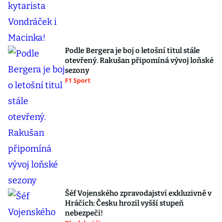
Podle Bergera je boj o letošní titul stále
otevřený. Rakušan připomíná vývoj loňské
sezony
F1 Sport
Šéf Vojenského zpravodajství exkluzivně v
Hráčích: Česku hrozil vyšší stupeň
nebezpečí!