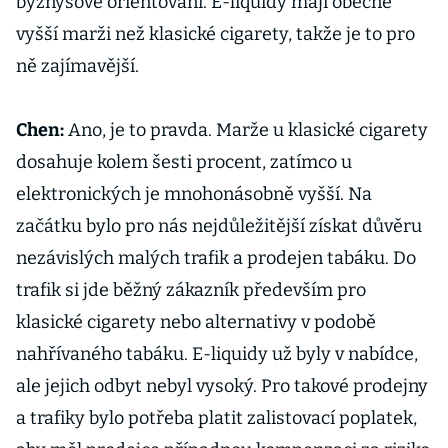
byznysově orientovaní. E-liquidy mají obecně
vyšší marži než klasické cigarety, takže je to pro
ně zajímavější.
Chen:
Ano, je to pravda. Marže u klasické cigarety
dosahuje kolem šesti procent, zatímco u
elektronických je mnohonásobně vyšší. Na
začátku bylo pro nás nejdůležitější získat důvěru
nezávislých malých trafik a prodejen tabáku. Do
trafik si jde běžný zákazník především pro
klasické cigarety nebo alternativy v podobě
nahřívaného tabáku. E-liquidy už byly v nabídce,
ale jejich odbyt nebyl vysoký. Pro takové prodejny
a trafiky bylo potřeba platit zalistovací poplatek,