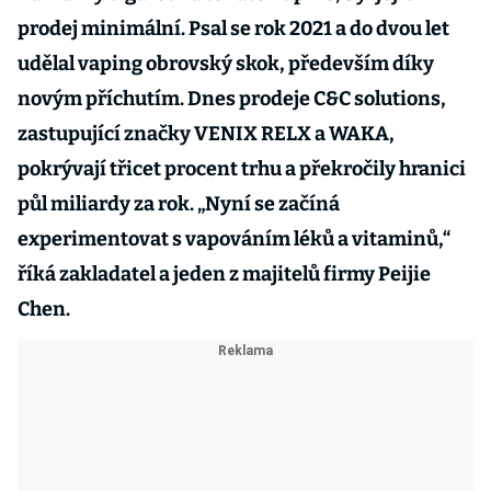
prodej minimální. Psal se rok 2021 a do dvou let
udělal vaping obrovský skok, především díky
novým příchutím. Dnes prodeje C&C solutions,
zastupující značky VENIX RELX a WAKA,
pokrývají třicet procent trhu a překročily hranici
půl miliardy za rok. „Nyní se začíná
experimentovat s vapováním léků a vitaminů,“
říká zakladatel a jeden z majitelů firmy Peijie
Chen.