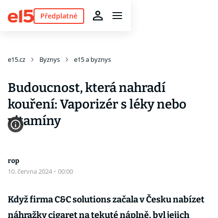
Předplatné
e15.cz
Byznys
e15 a byznys
Budoucnost, která nahradí
kouření: Vaporizér s léky nebo
vitamíny
rop
10. června 2024
·
00:00
Když firma C&C solutions začala v Česku nabízet
náhražky cigaret na tekuté náplně, byl jejich