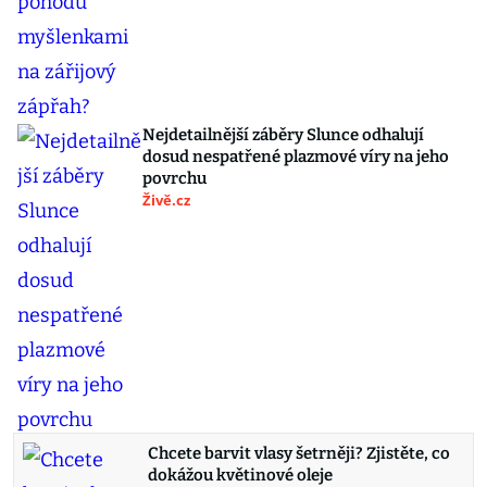
Nejdetailnější záběry Slunce odhalují
dosud nespatřené plazmové víry na jeho
povrchu
Živě.cz
Chcete barvit vlasy šetrněji? Zjistěte, co
dokážou květinové oleje