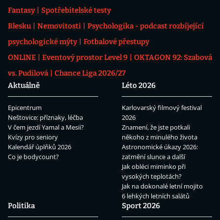
Fantasy
Spotřebitelské testy
Blesku
Nemovitosti
Psychologika - podcast rozbíjející
psychologické mýty
Fotbalové přestupy
ONLINE
Eventový prostor Level 9
OKTAGON 92: Szabová
vs. Pudilová
Chance Liga 2026/27
Aktuálně
Léto 2026
Epicentrum
Karlovarský filmový festival
Neštovice: příznaky, léčba
2026
V čem jezdí Yamal a Mesii?
Znamení, že jste potkali
Kvízy pro seniory
někoho z minulého života
Kalendář úplňků 2026
Astronomické úkazy 2026:
Co je bodycount?
zatmění slunce a další
Jak obléci miminko při
vysokých teplotách?
Jak na dokonalé letní mojito
6 lehkých letních salátů
Politika
Sport 2026