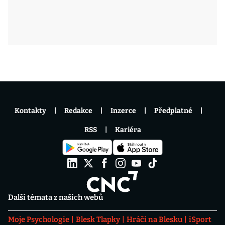
Kontakty
Redakce
Inzerce
Předplatné
RSS
Kariéra
Další témata z našich webů
Moje Psychologie
Blesk Tlapky
Hráči na Blesku
iSport