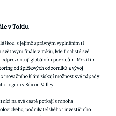
ále v Tokiu
láškou, s jejímž správným vyplněním ti
 světovým finále v Tokiu, kde finalisté své
ě odprezentují globálním porotcům. Mezi tím
ntoring od špičkových odborníků a vývoj
ho inovačního klání získají možnost své nápady
oringem v Silicon Valley.
stníci na své cestě potkají s mnoha
nologického, podnikatelského i investičního