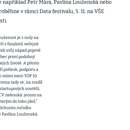
e například Petr Mára, Pavlína Louženská nebo
proběhne v rámci Data festivalu, 5. 11. na VŠE
sti.
kušenost je z nuly na
ří z finalistů veřejně
ali svůj nápad poprvé
vůbec první podobný
jejich životě. A přesto
ří potlesk, podporu a
 i místo mezi TOP 10.
ovna tady se, na rozdíl
 startupových soutěží,
 CV nekouká: jenom na
kterým do toho jdeš,”
edchozím ročníku
 Pavlína Louženská.