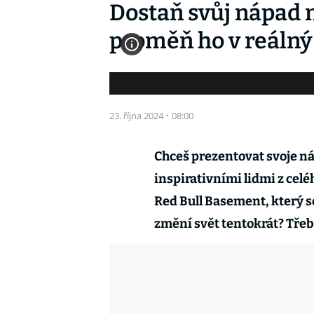
Dostaň svůj nápad 
proměň ho v reálný
23. října 2024
·
08:00
Chceš prezentovat svoje náp
inspirativními lidmi z celé
Red Bull Basement, který se
změní svět tentokrát? Třeba