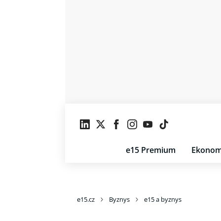
e15 Premium
Ekonom
e15.cz
Byznys
e15 a byznys