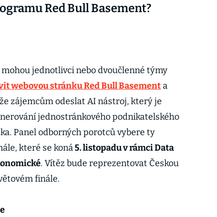
programu Red Bull Basement?
24 mohou jednotlivci nebo dvoučlenné týmy
vit webovou stránku Red Bull Basement
a
že zájemcům odeslat AI nástroj, který je
nerování jednostránkového podnikatelského
ška. Panel odborných porotců vybere ty
nále, které se koná
5. listopadu v rámci Data
ekonomické
. Vítěz bude reprezentovat Českou
větovém finále.
le