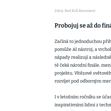
Zdroj: Red Bull Basement
Probojuj se až do fin
Začíná to jednoduchou přih
pomůže AI nástroj, a vrcholí
nápady realizují a následn
tě čeká národní finále, me
projektu. Vítězové světové
rozvíjet pod odborným ment
I v letošním ročníku se úča
inspirativními lidmi z tech