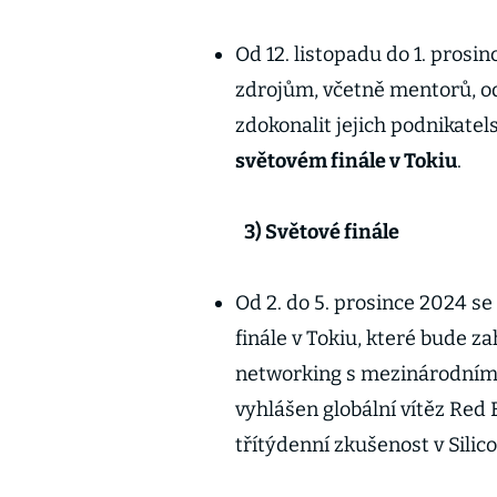
Od 12. listopadu do 1. prosin
zdrojům, včetně mentorů, od
zdokonalit jejich podnikatels
světovém finále v Tokiu
.
3) Světové finále
Od 2. do 5. prosince 2024 se
finále v Tokiu, které bude 
networking s mezinárodními 
vyhlášen globální vítěz Red
třítýdenní zkušenost v Silico