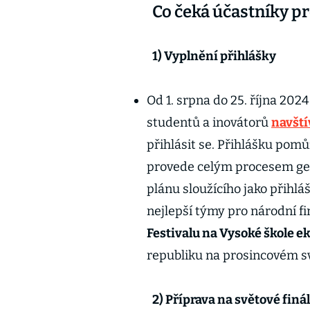
Co čeká účastníky 
1) Vyplnění přihlášky
Od 1. srpna do 25. října 20
studentů a inovátorů
navští
přihlásit se. Přihlášku pomů
provede celým procesem ge
plánu sloužícího jako přihlá
nejlepší týmy pro národní fi
Festivalu na Vysoké škole 
republiku na prosincovém s
2) Příprava na světové finá