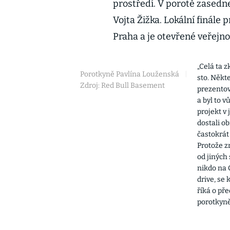
prostředí. V porotě zasedn
Vojta Žižka. Lokální finále 
Praha a je otevřené veřejno
„Celá ta z
Porotkyně Pavlína Louženská
|
sto. Někte
Zdroj: Red Bull Basement
prezentov
a byl to 
projekt v 
dostali ob
častokrát
Protože zr
od jiných
nikdo na
drive, se 
říká o př
porotkyně