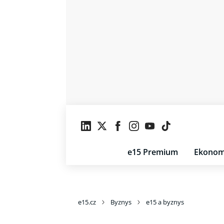
e15 Premium
Ekonom
e15.cz
Byznys
e15 a byznys