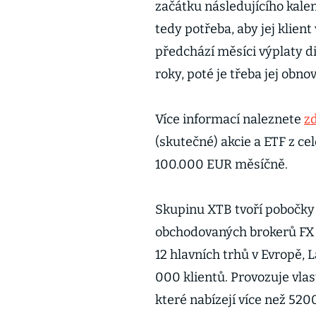
začátku následujícího kalen
tedy potřeba, aby jej klien
předchází měsíci výplaty d
roky, poté je třeba jej obnov
Více informací naleznete
z
(skutečné) akcie a ETF z ce
100.000 EUR měsíčně.
Skupinu XTB tvoří pobočky
obchodovaných brokerů FX a
12 hlavních trhů v Evropě, 
000 klientů. Provozuje vlas
které nabízejí více než 520