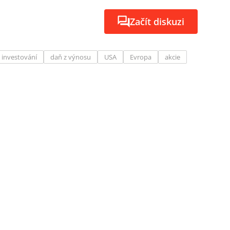
Začít diskuzi
 investování
daň z výnosu
USA
Evropa
akcie