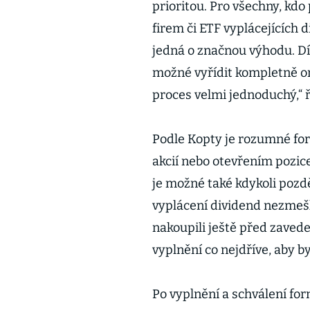
prioritou. Pro všechny, kd
firem či ETF vyplácejících d
jedná o značnou výhodu. Dí
možné vyřídit kompletně onl
proces velmi jednoduchý,“ 
Podle Kopty je rozumné fo
akcií nebo otevřením pozic
je možné také kdykoli pozděj
vyplácení dividend nezmešk
nakoupili ještě před zave
vyplnění co nejdříve, aby byl
Po vyplnění a schválení fo