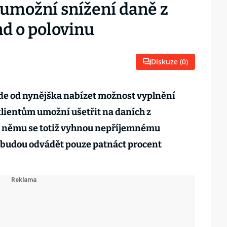
umožní snížení daně z
d o polovinu
Diskuze (
0
)
e od nynějška nabízet možnost vyplnění
lientům umožní ušetřit na daních z
y němu se totiž vyhnou nepříjemnému
 budou odvádět pouze patnáct procent