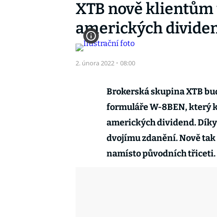
XTB nově klientům 
amerických dividen
2. února 2022
·
08:00
Brokerská skupina XTB bud
formuláře W-8BEN, který k
amerických dividend. Dík
dvojímu zdanění. Nově tak
namísto původních třiceti.