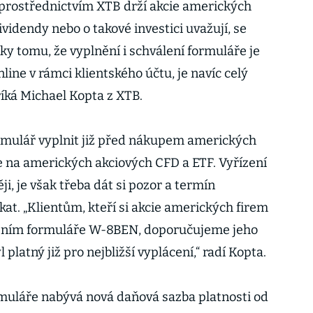
o prostřednictvím XTB drží akcie amerických
ividendy nebo o takové investici uvažují, se
ky tomu, že vyplnění i schválení formuláře je
ine v rámci klientského účtu, je navíc celý
říká Michael Kopta z XTB.
rmulář vyplnit již před nákupem amerických
e na amerických akciových CFD a ETF. Vyřízení
i, je však třeba dát si pozor a termín
at. „Klientům, kteří si akcie amerických firem
dením formuláře W-8BEN, doporučujeme jeho
 platný již pro nejbližší vyplácení,“ radí Kopta.
rmuláře nabývá nová daňová sazba platnosti od