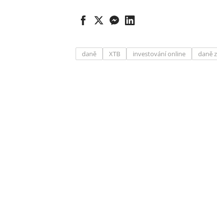
daně
XTB
investování online
daně z