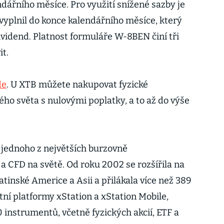
dářního měsíce. Pro využití snížené sazby je
t vyplnil do konce kalendářního měsíce, který
ividend. Platnost formuláře W-8BEN činí tři
it.
de
. U XTB můžete nakupovat fyzické
lého světa s nulovými poplatky, a to až do výše
 jednoho z největších burzovně
 CFD na světě. Od roku 2002 se rozšířila na
Latinské Americe a Asii a přilákala více než 389
tní platformy xStation a xStation Mobile,
0 instrumentů, včetně fyzických akcií, ETF a