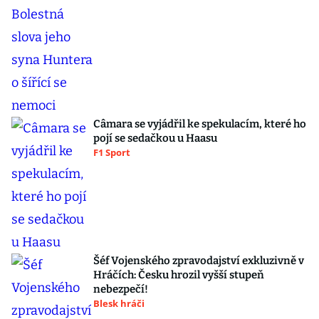
Câmara se vyjádřil ke spekulacím, které ho
pojí se sedačkou u Haasu
F1 Sport
Šéf Vojenského zpravodajství exkluzivně v
Hráčích: Česku hrozil vyšší stupeň
nebezpečí!
Blesk hráči