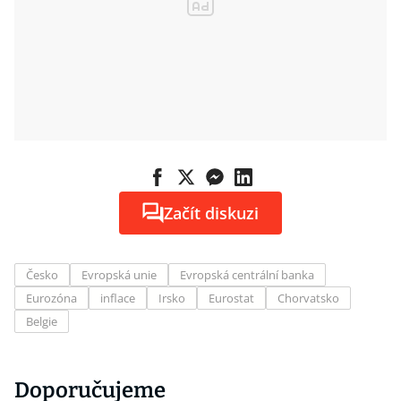
Začít diskuzi
Česko
Evropská unie
Evropská centrální banka
Eurozóna
inflace
Irsko
Eurostat
Chorvatsko
Belgie
Doporučujeme