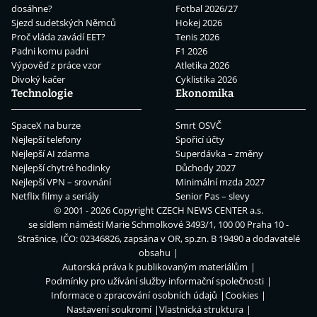
dosáhne?
Fotbal 2026/27
Sjezd sudetských Němců
Hokej 2026
Proč vláda zavádí EET?
Tenis 2026
Padni komu padni
F1 2026
Výpověď z práce vzor
Atletika 2026
Divoký kačer
Cyklistika 2026
Technologie
Ekonomika
SpaceX na burze
Smrt OSVČ
Nejlepší telefony
Spořicí účty
Nejlepší AI zdarma
Superdávka – změny
Nejlepší chytré hodinky
Důchody 2027
Nejlepší VPN – srovnání
Minimální mzda 2027
Netflix filmy a seriály
Senior Pas – slevy
© 2001 - 2026 Copyright
CZECH NEWS CENTER a.s.
se sídlem náměstí Marie Schmolkové 3493/1, 100 00 Praha 10 -
Strašnice, IČO: 02346826, zapsána v OR, sp.zn. B 19490 a dodavatelé
obsahu
Autorská práva k publikovaným materiálům
Podmínky pro užívání služby informační společnosti
Informace o zpracování osobních údajů
Cookies
Nastavení soukromí
Vlastnická struktura