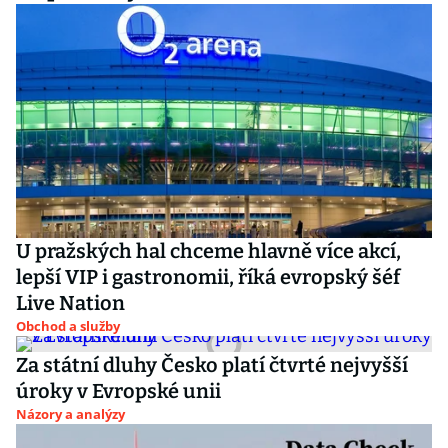
U pražských hal chceme hlavně více akcí,
lepší VIP i gastronomii, říká evropský šéf
Live Nation
Obchod a služby
Za státní dluhy Česko platí čtvrté nejvyšší
úroky v Evropské unii
Názory a analýzy