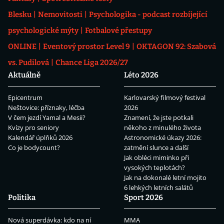
Blesku
Nemovitosti
Psychologika - podcast rozbíjející
psychologické mýty
Fotbalové přestupy
ONLINE
Eventový prostor Level 9
OKTAGON 92: Szabová
vs. Pudilová
Chance Liga 2026/27
Aktuálně
Léto 2026
Epicentrum
Karlovarský filmový festival
Neštovice: příznaky, léčba
2026
V čem jezdí Yamal a Mesii?
Znamení, že jste potkali
Kvízy pro seniory
někoho z minulého života
Kalendář úplňků 2026
Astronomické úkazy 2026:
Co je bodycount?
zatmění slunce a další
Jak obléci miminko při
vysokých teplotách?
Jak na dokonalé letní mojito
6 lehkých letních salátů
Politika
Sport 2026
Nová superdávka: kdo na ní
MMA