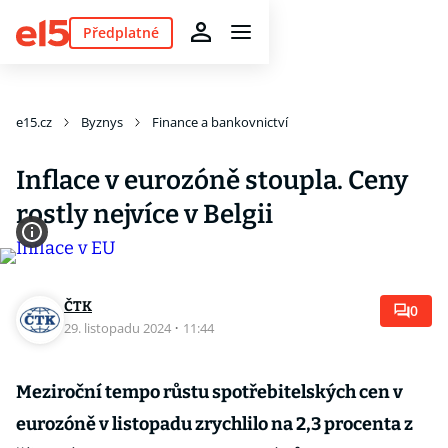
Předplatné
e15.cz
Byznys
Finance a bankovnictví
Inflace v eurozóně stoupla. Ceny
rostly nejvíce v Belgii
ČTK
0
29. listopadu 2024
·
11:44
Meziroční tempo růstu spotřebitelských cen v
eurozóně v listopadu zrychlilo na 2,3 procenta z