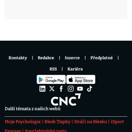
Kontakty
Redakce
Inzerce
Předplatné
RSS
Kariéra
Další témata z našich webů
Moje Psychologie
Blesk Tlapky
Hráči na Blesku
iSport
Fantasy
Spotřebitelské testy