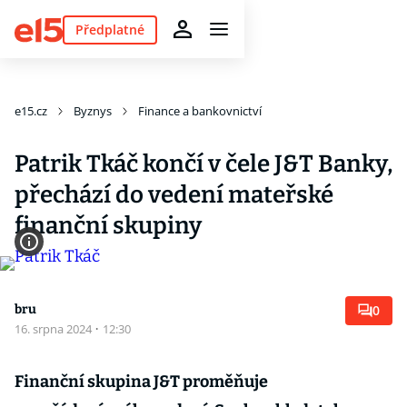
Předplatné
e15.cz
Byznys
Finance a bankovnictví
Patrik Tkáč končí v čele J&T Banky,
přechází do vedení mateřské
finanční skupiny
bru
0
16. srpna 2024
·
12:30
Finanční skupina J&T proměňuje