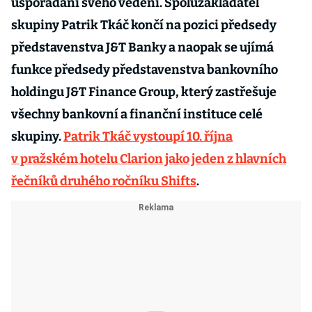
uspořádaní svého vedení. Spoluzakladatel
skupiny Patrik Tkáč končí na pozici předsedy
představenstva J&T Banky a naopak se ujímá
funkce předsedy představenstva bankovního
holdingu J&T Finance Group, který zastřešuje
všechny bankovní a finanční instituce celé
skupiny.
Patrik Tkáč vystoupí 10. října
v pražském hotelu Clarion jako jeden z hlavních
řečníků druhého ročníku Shifts
.