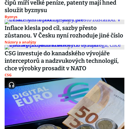
čipů míří velké peníze, patenty mají hned
sloužit byznysu
Byznys
Inflace klesla pod cíl, sazby přesto
zůstanou. V Česku nyní rozhoduje jiné číslo
Názory a analýzy
CSG investuje do kanadského vývojáře
interceptorů a nadzvukových technologií,
chce výrobky prosadit v NATO
CSG