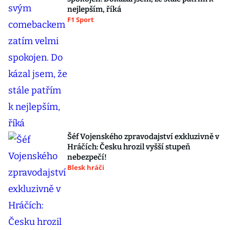
nejlepším, říká
F1 Sport
Šéf Vojenského zpravodajství exkluzivně v
Hráčích: Česku hrozil vyšší stupeň
nebezpečí!
Blesk hráči