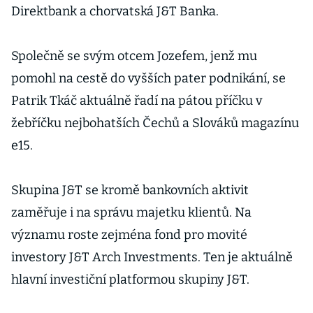
Direktbank a chorvatská J&T Banka.
Společně se svým otcem Jozefem, jenž mu
pomohl na cestě do vyšších pater podnikání, se
Patrik Tkáč aktuálně řadí na pátou příčku v
žebříčku nejbohatších Čechů a Slováků magazínu
e15.
Skupina J&T se kromě bankovních aktivit
zaměřuje i na správu majetku klientů. Na
významu roste zejména fond pro movité
investory J&T Arch Investments. Ten je aktuálně
hlavní investiční platformou skupiny J&T.