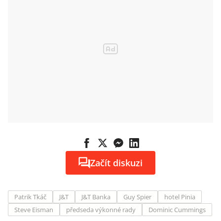
Začít diskuzi
Patrik Tkáč
J&T
J&T Banka
Guy Spier
hotel Pinia
Steve Eisman
předseda výkonné rady
Dominic Cummings