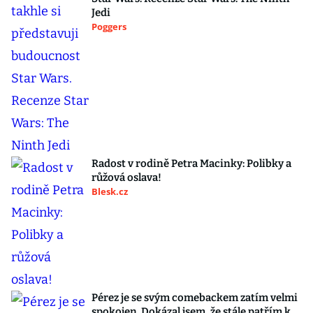
Jedi
Poggers
Radost v rodině Petra Macinky: Polibky a
růžová oslava!
Blesk.cz
Pérez je se svým comebackem zatím velmi
spokojen. Dokázal jsem, že stále patřím k