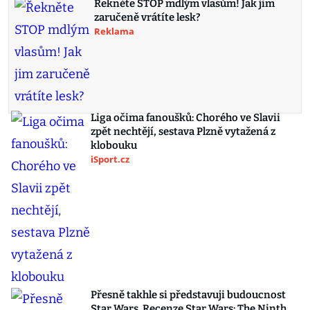
Řekněte STOP mdlým vlasům! Jak jim
zaručeně vrátíte lesk?
Reklama
Liga očima fanoušků: Chorého ve Slavii
zpět nechtějí, sestava Plzně vytažená z
klobouku
iSport.cz
Přesně takhle si představuji budoucnost
Star Wars. Recenze Star Wars: The Ninth