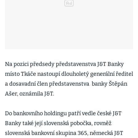
Na pozici předsedy představenstva J&T Banky
místo Tkáče nastoupí dlouholetý generální ředitel
a dosavadní člen představenstva banky Štěpán
Ašer, oznámila J&T.
Do bankovního holdingu patří vedle české J&T
Banky také její slovenská pobočka, rovněž
slovenská bankovní skupina 365, německá J&T