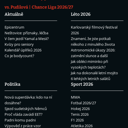
vs. Pudilová
Chance Liga 2026/27
Aktuálně
Léto 2026
Epicentrum
Karlovarský filmový festival
Neštovice: příznaky, léčba
2026
V čem jezdí Yamal a Mesii?
Znamení, že jste potkali
Kvízy pro seniory
někoho z minulého života
Kalendář úplňků 2026
Astronomické úkazy 2026:
Co je bodycount?
zatmění slunce a další
Jak obléci miminko při
vysokých teplotách?
Jak na dokonalé letní mojito
6 lehkých letních salátů
Politika
Sport 2026
Nová superdávka: kdo na ní
MMA
dosáhne?
Fotbal 2026/27
Sjezd sudetských Němců
Hokej 2026
Proč vláda zavádí EET?
Tenis 2026
Padni komu padni
F1 2026
Výpověď z práce vzor
Atletika 2026