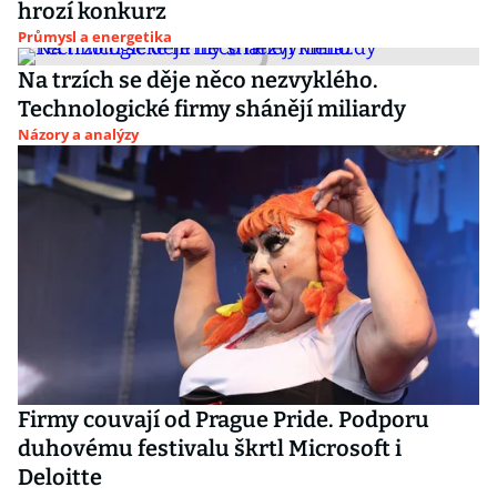
hrozí konkurz
Průmysl a energetika
Na trzích se děje něco nezvyklého.
Technologické firmy shánějí miliardy
Názory a analýzy
Firmy couvají od Prague Pride. Podporu
duhovému festivalu škrtl Microsoft i
Deloitte