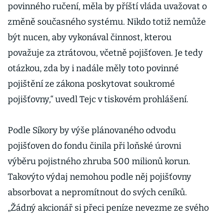
povinného ručení, měla by příští vláda uvažovat o
změně současného systému. Nikdo totiž nemůže
být nucen, aby vykonával činnost, kterou
považuje za ztrátovou, včetně pojišťoven. Je tedy
otázkou, zda by i nadále měly toto povinné
pojištění ze zákona poskytovat soukromé
pojišťovny,“ uvedl Tejc v tiskovém prohlášení.
Podle Síkory by výše plánovaného odvodu
pojišťoven do fondu činila při loňské úrovni
výběru pojistného zhruba 500 milionů korun.
Takovýto výdaj nemohou podle něj pojišťovny
absorbovat a nepromítnout do svých ceníků.
„Žádný akcionář si přeci peníze nevezme ze svého