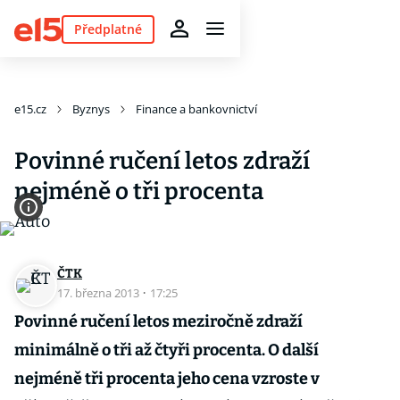
Předplatné
e15.cz
Byznys
Finance a bankovnictví
Povinné ručení letos zdraží
nejméně o tři procenta
ČTK
17. března 2013
·
17:25
Povinné ručení letos meziročně zdraží
minimálně o tři až čtyři procenta. O další
nejméně tři procenta jeho cena vzroste v