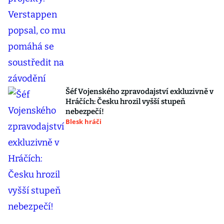
Šéf Vojenského zpravodajství exkluzivně v
Hráčích: Česku hrozil vyšší stupeň
nebezpečí!
Blesk hráči