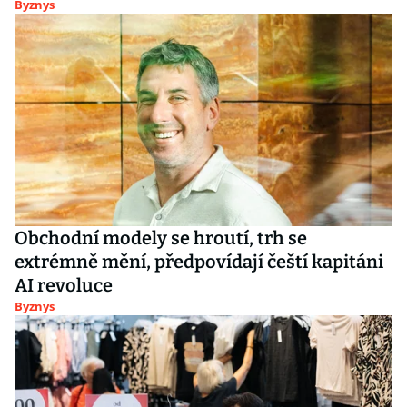
Byznys
Obchodní modely se hroutí, trh se
extrémně mění, předpovídají čeští kapitáni
AI revoluce
Byznys