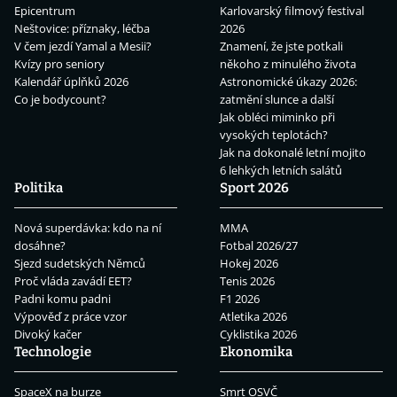
Epicentrum
Karlovarský filmový festival
Neštovice: příznaky, léčba
2026
V čem jezdí Yamal a Mesii?
Znamení, že jste potkali
Kvízy pro seniory
někoho z minulého života
Kalendář úplňků 2026
Astronomické úkazy 2026:
Co je bodycount?
zatmění slunce a další
Jak obléci miminko při
vysokých teplotách?
Jak na dokonalé letní mojito
6 lehkých letních salátů
Politika
Sport 2026
Nová superdávka: kdo na ní
MMA
dosáhne?
Fotbal 2026/27
Sjezd sudetských Němců
Hokej 2026
Proč vláda zavádí EET?
Tenis 2026
Padni komu padni
F1 2026
Výpověď z práce vzor
Atletika 2026
Divoký kačer
Cyklistika 2026
Technologie
Ekonomika
SpaceX na burze
Smrt OSVČ