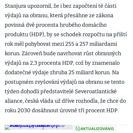
Stanjura upozornil, že i bez započtení té části
výdajů na obranu, která přesáhne ze zákona
povinná dvě procenta hrubého domácího
produktu (HDP), by se schodek rozpočtu na příští
rok měl pohybovat mezi 255 a 257 miliardami
korun. Zároveň bude navrhovat růst obranných
výdajů na 2,3 procenta HDP, což by znamenalo
dodatečné výdaje zhruba 25 miliard korun. Na
postupném zvyšování výdajů na obranu se tento
týden dohodli představitelé Severoatlantické
aliance, česká vláda už dříve rozhodla, že chce do
roku 2030 dosáhnout úrovně tří procent HDP.
AKTUALIZOVÁNO