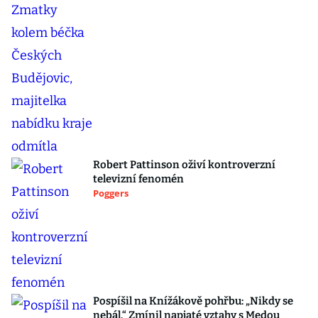
Robert Pattinson oživí kontroverzní
televizní fenomén
Poggers
Pospíšil na Knížákově pohřbu: „Nikdy se
nebál.“ Zmínil napjaté vztahy s Medou