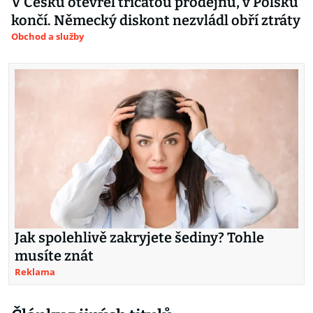
V Česku otevřel třicátou prodejnu, v Polsku
končí. Německý diskont nezvládl obří ztráty
Obchod a služby
Jak spolehlivě zakryjete šediny? Tohle
musíte znát
Reklama