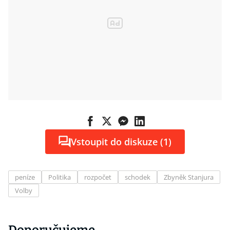
Vstoupit do diskuze (1)
peníze
Politika
rozpočet
schodek
Zbyněk Stanjura
Volby