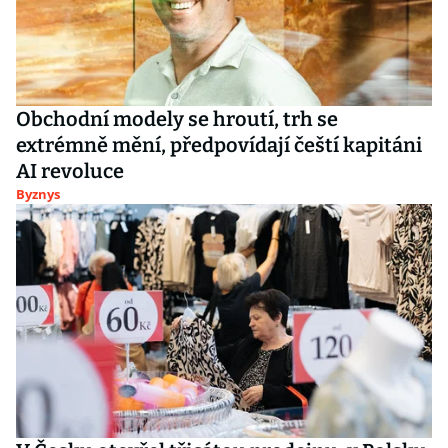
Obchodní modely se hroutí, trh se
extrémně mění, předpovídají čeští kapitáni
AI revoluce
Byznys