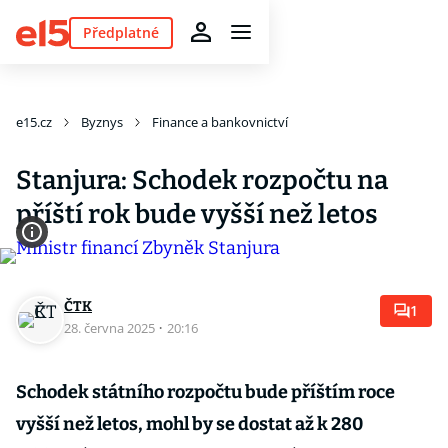
Předplatné
e15.cz
Byznys
Finance a bankovnictví
Stanjura: Schodek rozpočtu na
příští rok bude vyšší než letos
ČTK
1
28. června 2025
·
20:16
Schodek státního rozpočtu bude příštím roce
vyšší než letos, mohl by se dostat až k 280