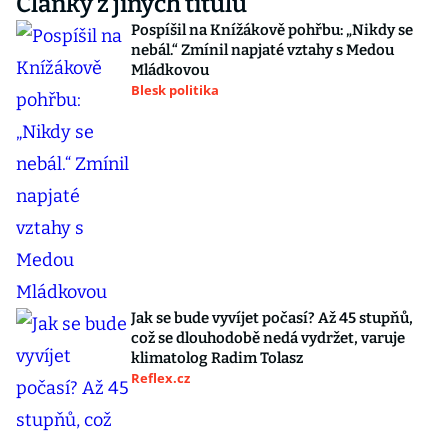
Články z jiných titulů
Pospíšil na Knížákově pohřbu: „Nikdy se
nebál.“ Zmínil napjaté vztahy s Medou
Mládkovou
Blesk politika
Jak se bude vyvíjet počasí? Až 45 stupňů,
což se dlouhodobě nedá vydržet, varuje
klimatolog Radim Tolasz
Reflex.cz