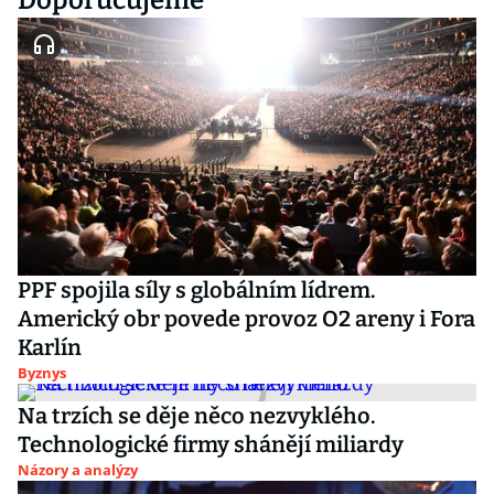
Doporučujeme
PPF spojila síly s globálním lídrem.
Americký obr povede provoz O2 areny i Fora
Karlín
Byznys
Na trzích se děje něco nezvyklého.
Technologické firmy shánějí miliardy
Názory a analýzy