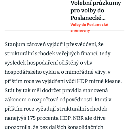
Volební průzkumy
pro volby do
Poslanecké
sněmovny 2025
Volby do Poslanecké
sněmovny
Stanjura zároveň vyjádřil přesvědčení, že
strukturální schodek veřejných financí, tedy
výsledek hospodaření očištěný o vliv
hospodářského cyklu a o mimořádné vlivy, v
příštím roce ve vyjádření vůči HDP mírně klesne.
Stát by tak měl dodržet pravidla stanovená
zákonem o rozpočtové odpovědnosti, která v
příštím roce vyžadují strukturální schodek
nanejvýš 1,75 procenta HDP. NRR ale dříve
upozornila, že bez dalších konsolidačních