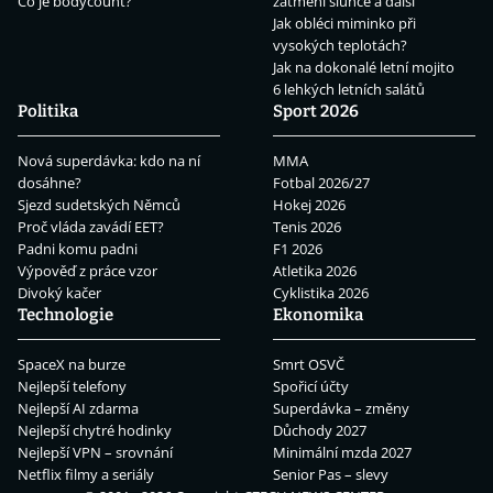
Co je bodycount?
zatmění slunce a další
Jak obléci miminko při
vysokých teplotách?
Jak na dokonalé letní mojito
6 lehkých letních salátů
Politika
Sport 2026
Nová superdávka: kdo na ní
MMA
dosáhne?
Fotbal 2026/27
Sjezd sudetských Němců
Hokej 2026
Proč vláda zavádí EET?
Tenis 2026
Padni komu padni
F1 2026
Výpověď z práce vzor
Atletika 2026
Divoký kačer
Cyklistika 2026
Technologie
Ekonomika
SpaceX na burze
Smrt OSVČ
Nejlepší telefony
Spořicí účty
Nejlepší AI zdarma
Superdávka – změny
Nejlepší chytré hodinky
Důchody 2027
Nejlepší VPN – srovnání
Minimální mzda 2027
Netflix filmy a seriály
Senior Pas – slevy