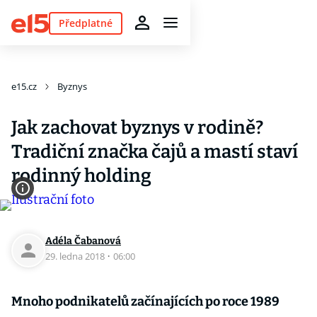
Předplatné
e15.cz
Byznys
Jak zachovat byznys v rodině?
Tradiční značka čajů a mastí staví
rodinný holding
Adéla Čabanová
29. ledna 2018
·
06:00
Mnoho podnikatelů začínajících po roce 1989