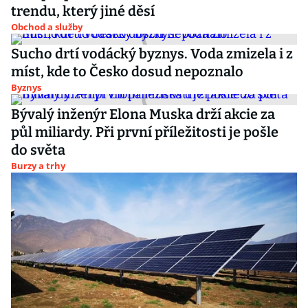
trendu, který jiné děsí
Obchod a služby
Sucho drtí vodácký byznys. Voda zmizela i z
míst, kde to Česko dosud nepoznalo
Byznys
Bývalý inženýr Elona Muska drží akcie za
půl miliardy. Při první příležitosti je pošle
do světa
Burzy a trhy