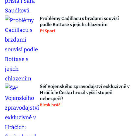
Problémy Cadillacu s brzdami souvisí
podle Bottase s jejich chlazením
F1 Sport
Šéf Vojenského zpravodajství exkluzivně v
Hráčích: Česku hrozil vyšší stupeň
nebezpečí!
Blesk hráči