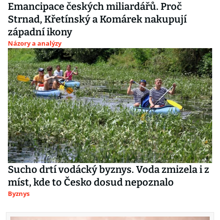
Emancipace českých miliardářů. Proč
Strnad, Křetínský a Komárek nakupují
západní ikony
Názory a analýzy
Sucho drtí vodácký byznys. Voda zmizela i z
míst, kde to Česko dosud nepoznalo
Byznys