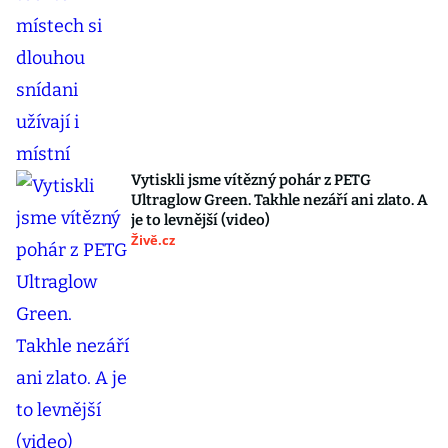
Vytiskli jsme vítězný pohár z PETG
Ultraglow Green. Takhle nezáří ani zlato. A
je to levnější (video)
Živě.cz