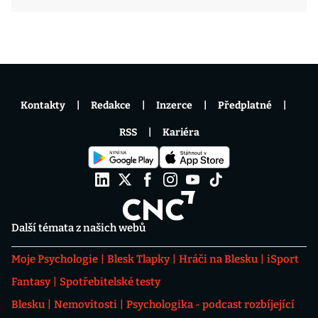
Kontakty
Redakce
Inzerce
Předplatné
RSS
Kariéra
Další témata z našich webů
Moje Psychologie
Blesk Tlapky
Hráči na Blesku
iSport
Fantasy
Spotřebitelské testy
Blesku
Nemovitosti
Psychologika - podcast rozbíjející