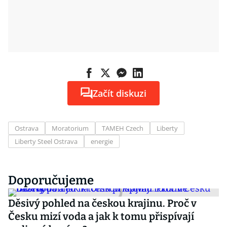
Začít diskuzi
Ostrava
Moratorium
TAMEH Czech
Liberty
Liberty Steel Ostrava
energie
Doporučujeme
Děsivý pohled na českou krajinu. Proč v
Česku mizí voda a jak k tomu přispívají