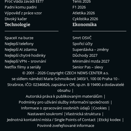
Proč vláda zavádí EET?
Tenis 2026
Padni komu padni
F1 2026
Výpověď z práce vzor
Atletika 2026
Divoký kačer
Cyklistika 2026
Technologie
Ekonomika
SpaceX na burze
Smrt OSVČ
Nejlepší telefony
Spořicí účty
Nejlepší AI zdarma
Superdávka – změny
Nejlepší chytré hodinky
Důchody 2027
Nejlepší VPN – srovnání
Minimální mzda 2027
Netflix filmy a seriály
Senior Pas – slevy
© 2001 - 2026 Copyright
CZECH NEWS CENTER a.s.
se sídlem náměstí Marie Schmolkové 3493/1, 100 00 Praha 10 -
Strašnice, IČO: 02346826, zapsána v OR, sp.zn. B 19490 a dodavatelé
obsahu
Autorská práva k publikovaným materiálům
Podmínky pro užívání služby informační společnosti
Informace o zpracování osobních údajů
Cookies
Nastavení soukromí
Vlastnická struktura
Jednotná kontaktní místa / Single Points of Contact
Etický kodex
Povinně zveřejňované informace