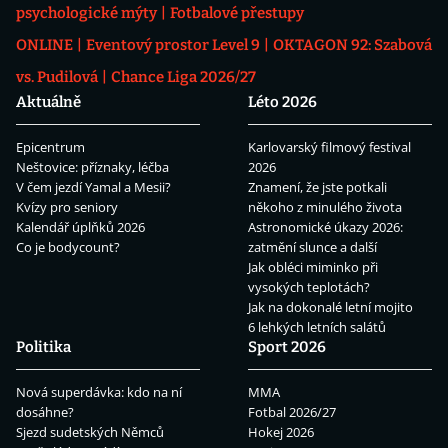
psychologické mýty
Fotbalové přestupy
ONLINE
Eventový prostor Level 9
OKTAGON 92: Szabová
vs. Pudilová
Chance Liga 2026/27
Aktuálně
Léto 2026
Epicentrum
Karlovarský filmový festival
Neštovice: příznaky, léčba
2026
V čem jezdí Yamal a Mesii?
Znamení, že jste potkali
Kvízy pro seniory
někoho z minulého života
Kalendář úplňků 2026
Astronomické úkazy 2026:
Co je bodycount?
zatmění slunce a další
Jak obléci miminko při
vysokých teplotách?
Jak na dokonalé letní mojito
6 lehkých letních salátů
Politika
Sport 2026
Nová superdávka: kdo na ní
MMA
dosáhne?
Fotbal 2026/27
Sjezd sudetských Němců
Hokej 2026