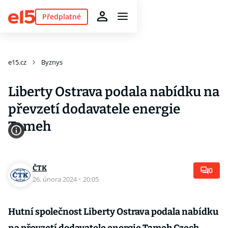
Předplatné
e15.cz
Byznys
Liberty Ostrava podala nabídku na
převzetí dodavatele energie
Tameh
ČTK
0
26. února 2024
·
20:05
Hutní společnost Liberty Ostrava podala nabídku