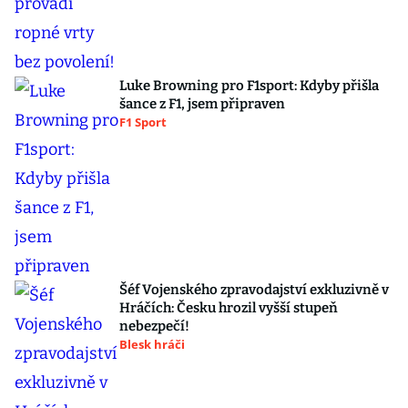
Luke Browning pro F1sport: Kdyby přišla
šance z F1, jsem připraven
F1 Sport
Šéf Vojenského zpravodajství exkluzivně v
Hráčích: Česku hrozil vyšší stupeň
nebezpečí!
Blesk hráči