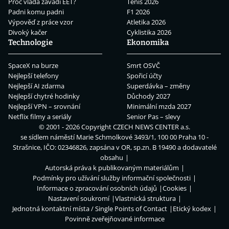
Proč vláda zavádí EET?
Tenis 2026
Padni komu padni
F1 2026
Výpověď z práce vzor
Atletika 2026
Divoký kačer
Cyklistika 2026
Technologie
Ekonomika
SpaceX na burze
Smrt OSVČ
Nejlepší telefony
Spořicí účty
Nejlepší AI zdarma
Superdávka – změny
Nejlepší chytré hodinky
Důchody 2027
Nejlepší VPN – srovnání
Minimální mzda 2027
Netflix filmy a seriály
Senior Pas – slevy
© 2001 - 2026 Copyright
CZECH NEWS CENTER a.s.
se sídlem náměstí Marie Schmolkové 3493/1, 100 00 Praha 10 -
Strašnice, IČO: 02346826, zapsána v OR, sp.zn. B 19490 a dodavatelé
obsahu
Autorská práva k publikovaným materiálům
Podmínky pro užívání služby informační společnosti
Informace o zpracování osobních údajů
Cookies
Nastavení soukromí
Vlastnická struktura
Jednotná kontaktní místa / Single Points of Contact
Etický kodex
Povinně zveřejňované informace