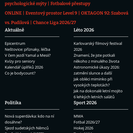
psychologické mýty
Fotbalové přestupy
ONLINE
Eventový prostor Level 9
OKTAGON 92: Szabová
vs. Pudilová
Chance Liga 2026/27
Aktuálně
Léto 2026
Epicentrum
Karlovarský filmový festival
Neštovice: příznaky, léčba
2026
V čem jezdí Yamal a Mesii?
Znamení, že jste potkali
Kvízy pro seniory
někoho z minulého života
Kalendář úplňků 2026
Astronomické úkazy 2026:
Co je bodycount?
zatmění slunce a další
Jak obléci miminko při
vysokých teplotách?
Jak na dokonalé letní mojito
6 lehkých letních salátů
Politika
Sport 2026
Nová superdávka: kdo na ní
MMA
dosáhne?
Fotbal 2026/27
Sjezd sudetských Němců
Hokej 2026