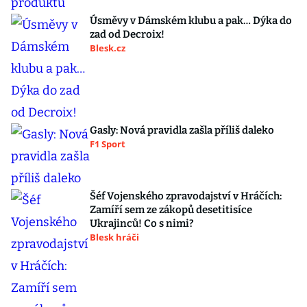
Úsměvy v Dámském klubu a pak… Dýka do
zad od Decroix!
Blesk.cz
Gasly: Nová pravidla zašla příliš daleko
F1 Sport
Šéf Vojenského zpravodajství v Hráčích:
Zamíří sem ze zákopů desetitisíce
Ukrajinců! Co s nimi?
Blesk hráči