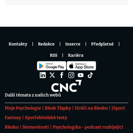
Kontakty
Redakce
Inzerce
Předplatné
RSS
Kariéra
Další témata z našich webů
Moje Psychologie
Blesk Tlapky
Hráči na Blesku
iSport
Fantasy
Spotřebitelské testy
Blesku
Nemovitosti
Psychologika - podcast rozbíjející