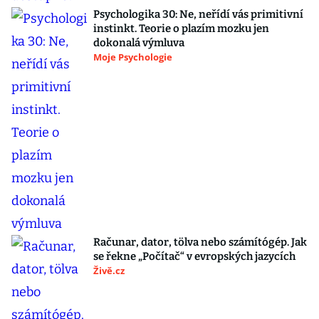
Psychologika 30: Ne, neřídí vás primitivní
instinkt. Teorie o plazím mozku jen
dokonalá výmluva
Moje Psychologie
Računar, dator, tölva nebo számítógép. Jak
se řekne „Počítač“ v evropských jazycích
Živě.cz