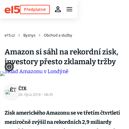
Předplatné
e15.cz
Byznys
Obchod a služby
Amazon si sáhl na rekordní zisk,
investory přesto zklamaly tržby
ČTK
26. října 2018
·
08:35
Zisk amerického Amazonu se ve třetím čtvrtletí
meziročně zvýšil na rekordních 2,9 miliardy