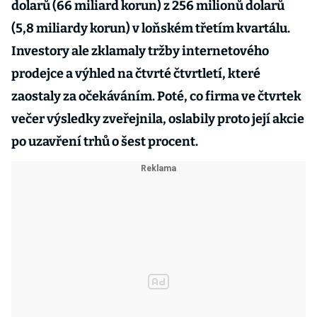
dolarů (66 miliard korun) z 256 milionů dolarů
(5,8 miliardy korun) v loňském třetím kvartálu.
Investory ale zklamaly tržby internetového
prodejce a výhled na čtvrté čtvrtletí, které
zaostaly za očekáváním. Poté, co firma ve čtvrtek
večer výsledky zveřejnila, oslabily proto její akcie
po uzavření trhů o šest procent.