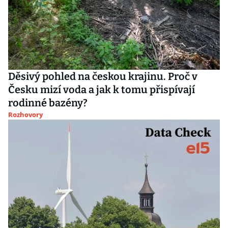
Děsivý pohled na českou krajinu. Proč v
Česku mizí voda a jak k tomu přispívají
rodinné bazény?
Rozhovory