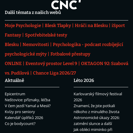
Další témata z našich webů
Moje Psychologie
Blesk Tlapky
Hráči na Blesku
iSport
Fantasy
Spotřebitelské testy
Blesku
Nemovitosti
Psychologika - podcast rozbíjející
psychologické mýty
Fotbalové přestupy
ONLINE
Eventový prostor Level 9
OKTAGON 92: Szabová
vs. Pudilová
Chance Liga 2026/27
Aktuálně
Léto 2026
Epicentrum
Karlovarský filmový festival
Neštovice: příznaky, léčba
2026
V čem jezdí Yamal a Mesii?
Znamení, že jste potkali
Kvízy pro seniory
někoho z minulého života
Kalendář úplňků 2026
Astronomické úkazy 2026:
Co je bodycount?
zatmění slunce a další
Jak obléci miminko při