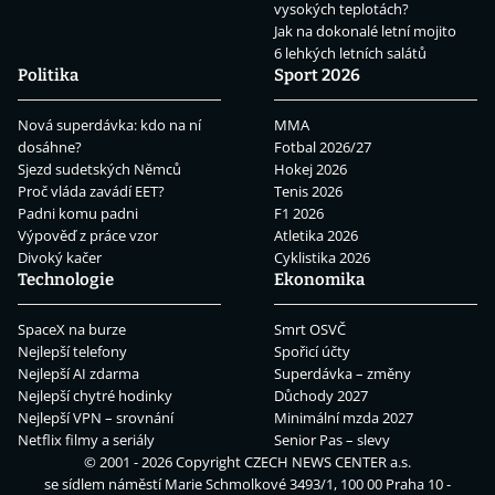
vysokých teplotách?
Jak na dokonalé letní mojito
6 lehkých letních salátů
Politika
Sport 2026
Nová superdávka: kdo na ní
MMA
dosáhne?
Fotbal 2026/27
Sjezd sudetských Němců
Hokej 2026
Proč vláda zavádí EET?
Tenis 2026
Padni komu padni
F1 2026
Výpověď z práce vzor
Atletika 2026
Divoký kačer
Cyklistika 2026
Technologie
Ekonomika
SpaceX na burze
Smrt OSVČ
Nejlepší telefony
Spořicí účty
Nejlepší AI zdarma
Superdávka – změny
Nejlepší chytré hodinky
Důchody 2027
Nejlepší VPN – srovnání
Minimální mzda 2027
Netflix filmy a seriály
Senior Pas – slevy
© 2001 - 2026 Copyright
CZECH NEWS CENTER a.s.
se sídlem náměstí Marie Schmolkové 3493/1, 100 00 Praha 10 -