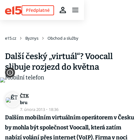
Předplatné
e15.cz
Byznys
Obchod a služby
Další český „virtuál“? Voocall
slibuje rozjezd do května
ČTK
bru
7. února 2013
·
18:36
Dalším mobilním virtuálním operátorem v Česku
by mohla být společnost Voocall, která zatím
nabízí volání přes internet (VoIP). Firma v noci