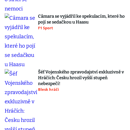
Câmara se vyjádřil ke spekulacím, které ho
pojí se sedačkou u Haasu
F1 Sport
Šéf Vojenského zpravodajství exkluzivně v
Hráčích: Česku hrozil vyšší stupeň
nebezpečí!
Blesk hráči