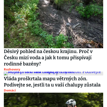
Děsivý pohled na českou krajinu. Proč v
Česku mizí voda a jak k tomu přispívají
rodinné bazény?
Rozhovory
Vláda proškrtala mapu větrných zón.
Podívejte se, jestli ta u vaší chalupy zůstala
Domácí