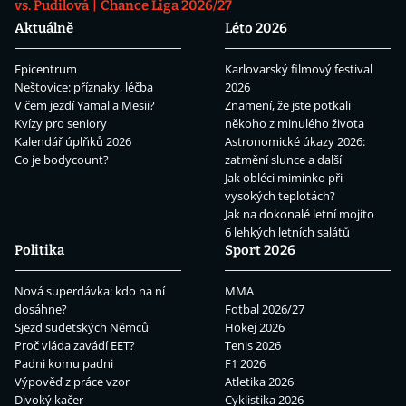
vs. Pudilová
Chance Liga 2026/27
Aktuálně
Léto 2026
Epicentrum
Karlovarský filmový festival
Neštovice: příznaky, léčba
2026
V čem jezdí Yamal a Mesii?
Znamení, že jste potkali
Kvízy pro seniory
někoho z minulého života
Kalendář úplňků 2026
Astronomické úkazy 2026:
Co je bodycount?
zatmění slunce a další
Jak obléci miminko při
vysokých teplotách?
Jak na dokonalé letní mojito
6 lehkých letních salátů
Politika
Sport 2026
Nová superdávka: kdo na ní
MMA
dosáhne?
Fotbal 2026/27
Sjezd sudetských Němců
Hokej 2026
Proč vláda zavádí EET?
Tenis 2026
Padni komu padni
F1 2026
Výpověď z práce vzor
Atletika 2026
Divoký kačer
Cyklistika 2026