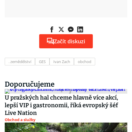
Začít diskuzi
. zemědělství
GES
Ivan Zach
obchod
Doporučujeme
U pražských hal chceme hlavně více akcí,
lepší VIP i gastronomii, říká evropský šéf
Live Nation
Obchod a služby