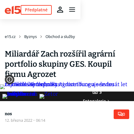
Předplatné
e15.cz
Byznys
Obchod a služby
Miliardář Zach rozšířil agrární
portfolio skupiny GES. Koupil
firmu Agrozet
3
Fotogalerie
nos
0
12. března 2022
·
06:14