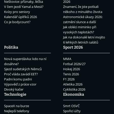
Neštovice: příznaky, léčba
2026
V čem jezdí Yamal a Mesii?
Znamení, že jste potkali
Kvízy pro seniory
někoho z minulého života
Kalendář úplňků 2026
Astronomické úkazy 2026:
Co je bodycount?
zatmění slunce a další
Jak obléci miminko při
vysokých teplotách?
Jak na dokonalé letní mojito
6 lehkých letních salátů
Politika
Sport 2026
Nová superdávka: kdo na ní
MMA
dosáhne?
Fotbal 2026/27
Sjezd sudetských Němců
Hokej 2026
Proč vláda zavádí EET?
Tenis 2026
Padni komu padni
F1 2026
Výpověď z práce vzor
Atletika 2026
Divoký kačer
Cyklistika 2026
Technologie
Ekonomika
SpaceX na burze
Smrt OSVČ
Nejlepší telefony
Spořicí účty