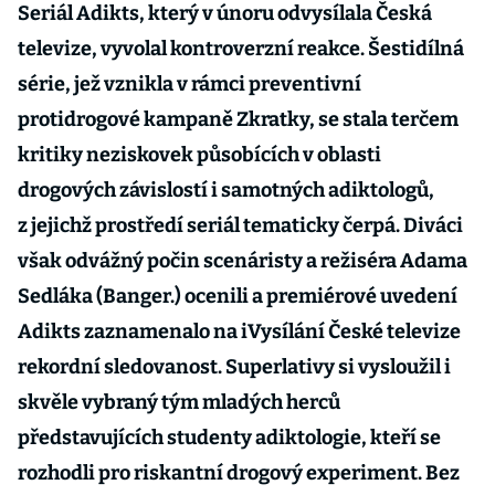
Seriál Adikts, který v únoru odvysílala Česká
televize, vyvolal kontroverzní reakce. Šestidílná
série, jež vznikla v rámci preventivní
protidrogové kampaně Zkratky, se stala terčem
kritiky neziskovek působících v oblasti
drogových závislostí i samotných adiktologů,
z jejichž prostředí seriál tematicky čerpá. Diváci
však odvážný počin scenáristy a režiséra Adama
Sedláka (Banger.) ocenili a premiérové uvedení
Adikts zaznamenalo na iVysílání České televize
rekordní sledovanost. Superlativy si vysloužil i
skvěle vybraný tým mladých herců
představujících studenty adiktologie, kteří se
rozhodli pro riskantní drogový experiment. Bez