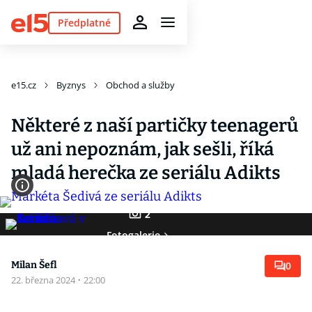
Předplatné
e15.cz
Byznys
Obchod a služby
Některé z naší partičky teenagerů
už ani nepoznám, jak sešli, říká
mladá herečka ze seriálu Adikts
2
Fotogalerie
Milan Šefl
0
22. března 2024
·
22:00