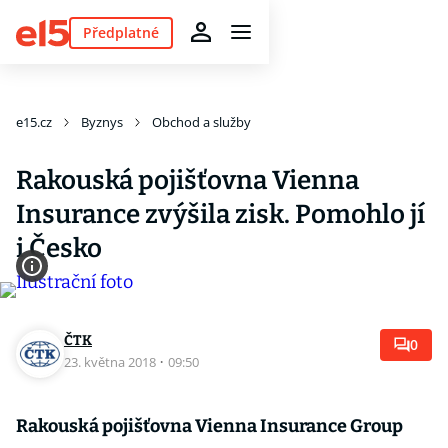
Předplatné
e15.cz
Byznys
Obchod a služby
Rakouská pojišťovna Vienna
Insurance zvýšila zisk. Pomohlo jí
i Česko
ČTK
0
23. května 2018
·
09:50
Rakouská pojišťovna Vienna Insurance Group