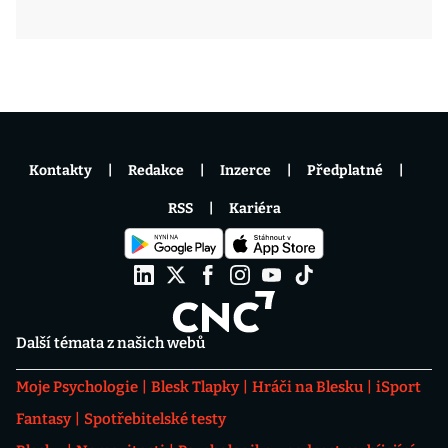
Kontakty
Redakce
Inzerce
Předplatné
RSS
Kariéra
Další témata z našich webů
Moje Psychologie
Blesk Tlapky
Hráči na Blesku
iSport
Fantasy
Spotřebitelské testy