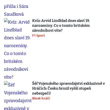
Kvíz: Arvid Lindblad dnes slaví 19.
narozeniny. Co o tomto britském
závodníkovi víte?
F1 Sport
Šéf Vojenského zpravodajství exkluzivně v
Hráčích: Česku hrozil vyšší stupeň
nebezpečí!
Blesk hráči