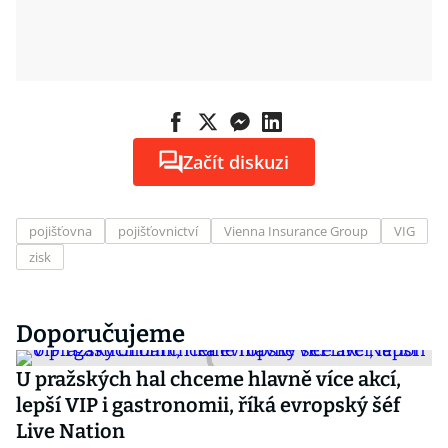
Začít diskuzi
pojišťovna
pojišťovnictví
Vienna Insurance Group
VIG
zisk
Doporučujeme
U pražských hal chceme hlavně více akcí,
lepší VIP i gastronomii, říká evropský šéf
Live Nation