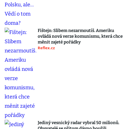
Fištejn: Slibem nezarmoutíš. Ameriku
ovládá nová verze komunismu, která chce
měnit zajeté pořádky
Reflex.cz
Jediný vesnický radar vybral 50 milionů.
Obyvatelé se přitom dávno bouřili