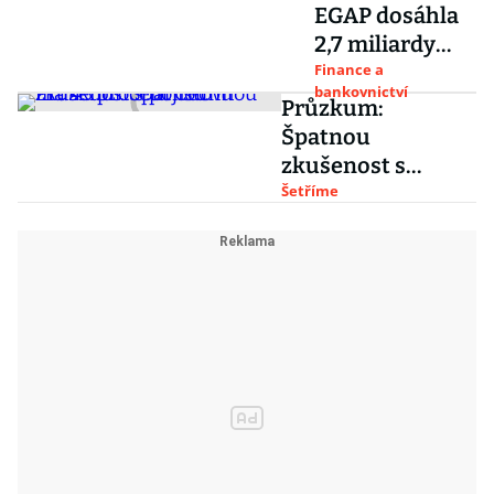
EGAP dosáhla
2,7 miliardy
korun, také
Finance a
bankovnictví
kvůli turecké
Průzkum:
elektrárně
Špatnou
Yunus Emre
zkušenost s
pojišťovnou má 43
Šetříme
procent Čechů