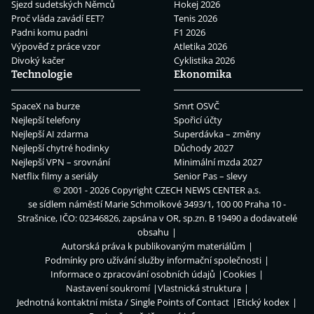
Sjezd sudetských Němců
Hokej 2026
Proč vláda zavádí EET?
Tenis 2026
Padni komu padni
F1 2026
Výpověď z práce vzor
Atletika 2026
Divoký kačer
Cyklistika 2026
Technologie
Ekonomika
SpaceX na burze
Smrt OSVČ
Nejlepší telefony
Spořicí účty
Nejlepší AI zdarma
Superdávka – změny
Nejlepší chytré hodinky
Důchody 2027
Nejlepší VPN – srovnání
Minimální mzda 2027
Netflix filmy a seriály
Senior Pas – slevy
© 2001 - 2026 Copyright
CZECH NEWS CENTER a.s.
se sídlem náměstí Marie Schmolkové 3493/1, 100 00 Praha 10 -
Strašnice, IČO: 02346826, zapsána v OR, sp.zn. B 19490 a dodavatelé
obsahu
Autorská práva k publikovaným materiálům
Podmínky pro užívání služby informační společnosti
Informace o zpracování osobních údajů
Cookies
Nastavení soukromí
Vlastnická struktura
Jednotná kontaktní místa / Single Points of Contact
Etický kodex