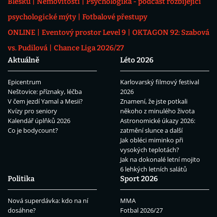
Blesku
Nemovitosti
Psychologika - podcast rozbíjející
psychologické mýty
Fotbalové přestupy
ONLINE
Eventový prostor Level 9
OKTAGON 92: Szabová
vs. Pudilová
Chance Liga 2026/27
Aktuálně
Léto 2026
Epicentrum
Karlovarský filmový festival
Neštovice: příznaky, léčba
2026
V čem jezdí Yamal a Mesii?
Znamení, že jste potkali
Kvízy pro seniory
někoho z minulého života
Kalendář úplňků 2026
Astronomické úkazy 2026:
Co je bodycount?
zatmění slunce a další
Jak obléci miminko při
vysokých teplotách?
Jak na dokonalé letní mojito
6 lehkých letních salátů
Politika
Sport 2026
Nová superdávka: kdo na ní
MMA
dosáhne?
Fotbal 2026/27