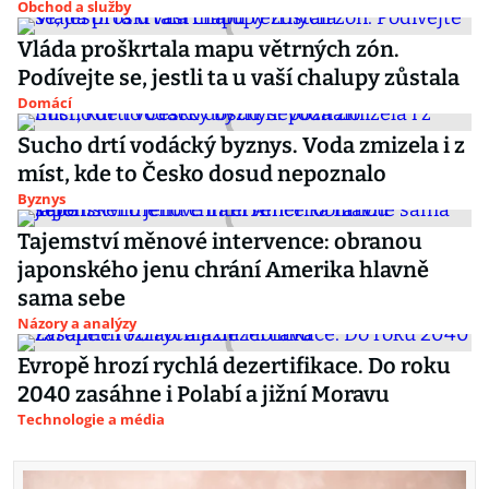
Obchod a služby
Vláda proškrtala mapu větrných zón.
Podívejte se, jestli ta u vaší chalupy zůstala
Domácí
Sucho drtí vodácký byznys. Voda zmizela i z
míst, kde to Česko dosud nepoznalo
Byznys
Tajemství měnové intervence: obranou
japonského jenu chrání Amerika hlavně
sama sebe
Názory a analýzy
Evropě hrozí rychlá dezertifikace. Do roku
2040 zasáhne i Polabí a jižní Moravu
Technologie a média