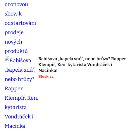
Babišova „kapela snů“, nebo hrůzy? Rapper
Klempíř, Ken, kytarista Vondráček i
Macinka!
Blesk.cz