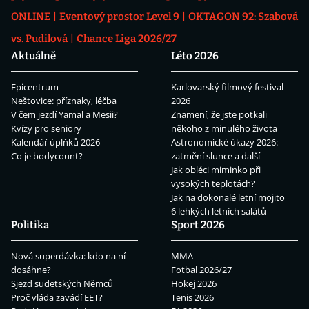
ONLINE
Eventový prostor Level 9
OKTAGON 92: Szabová
vs. Pudilová
Chance Liga 2026/27
Aktuálně
Léto 2026
Epicentrum
Karlovarský filmový festival
Neštovice: příznaky, léčba
2026
V čem jezdí Yamal a Mesii?
Znamení, že jste potkali
Kvízy pro seniory
někoho z minulého života
Kalendář úplňků 2026
Astronomické úkazy 2026:
Co je bodycount?
zatmění slunce a další
Jak obléci miminko při
vysokých teplotách?
Jak na dokonalé letní mojito
6 lehkých letních salátů
Politika
Sport 2026
Nová superdávka: kdo na ní
MMA
dosáhne?
Fotbal 2026/27
Sjezd sudetských Němců
Hokej 2026
Proč vláda zavádí EET?
Tenis 2026