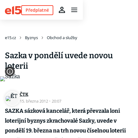
Předplatné
e15.cz
Byznys
Obchod a služby
Sazka v pondělí uvede novou
loterii
ČTK
15. března 2012
·
20:07
SAZKA sázková kancelář, která převzala loni
loterijní byznys zkrachovalé Sazky, uvede v
pondělí 19. března na trh novou číselnou loterii