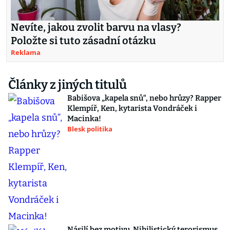
Nevíte, jakou zvolit barvu na vlasy?
Položte si tuto zásadní otázku
Reklama
Články z jiných titulů
Babišova „kapela snů“, nebo hrůzy? Rapper
Klempíř, Ken, kytarista Vondráček i
Macinka!
Blesk politika
Násilí bez motivu. Nihilistický terorismus