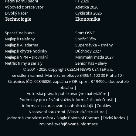
Padni komu padni
F1 2026
Výpověď z práce vzor
Atletika 2026
Divoký kačer
Cyklistika 2026
Technologie
Ekonomika
SpaceX na burze
Smrt OSVČ
Nejlepší telefony
Spořicí účty
Nejlepší AI zdarma
Superdávka – změny
Nejlepší chytré hodinky
Důchody 2027
Nejlepší VPN – srovnání
Minimální mzda 2027
Netflix filmy a seriály
Senior Pas – slevy
© 2001 - 2026 Copyright
CZECH NEWS CENTER a.s.
se sídlem náměstí Marie Schmolkové 3493/1, 100 00 Praha 10 -
Strašnice, IČO: 02346826, zapsána v OR, sp.zn. B 19490 a dodavatelé
obsahu
Autorská práva k publikovaným materiálům
Podmínky pro užívání služby informační společnosti
Informace o zpracování osobních údajů
Cookies
Nastavení soukromí
Vlastnická struktura
Jednotná kontaktní místa / Single Points of Contact
Etický kodex
Povinně zveřejňované informace