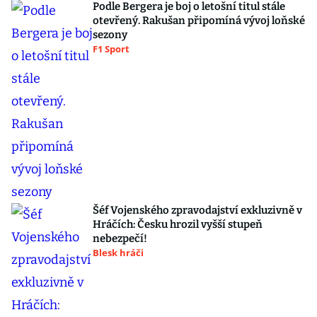
Podle Bergera je boj o letošní titul stále
otevřený. Rakušan připomíná vývoj loňské
sezony
F1 Sport
Šéf Vojenského zpravodajství exkluzivně v
Hráčích: Česku hrozil vyšší stupeň
nebezpečí!
Blesk hráči