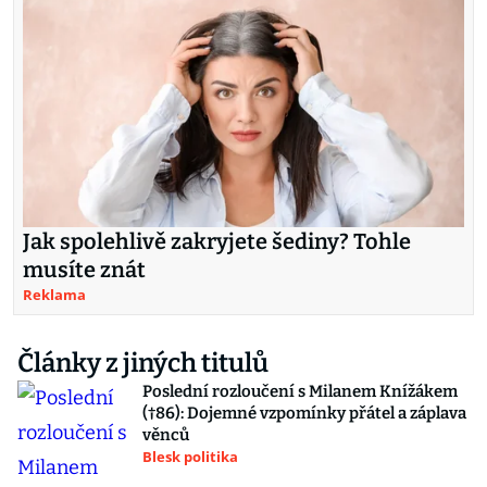
Jak spolehlivě zakryjete šediny? Tohle
musíte znát
Reklama
Články z jiných titulů
Poslední rozloučení s Milanem Knížákem
(†86): Dojemné vzpomínky přátel a záplava
věnců
Blesk politika