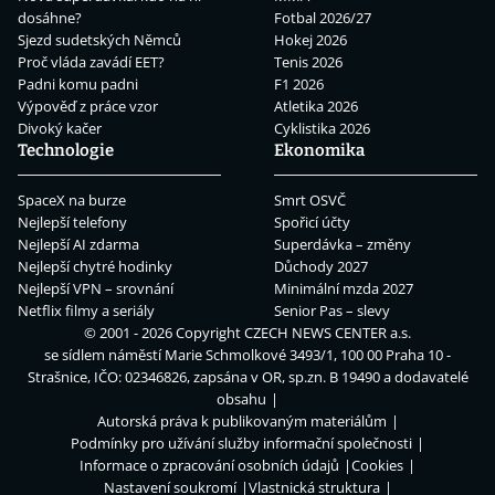
dosáhne?
Fotbal 2026/27
Sjezd sudetských Němců
Hokej 2026
Proč vláda zavádí EET?
Tenis 2026
Padni komu padni
F1 2026
Výpověď z práce vzor
Atletika 2026
Divoký kačer
Cyklistika 2026
Technologie
Ekonomika
SpaceX na burze
Smrt OSVČ
Nejlepší telefony
Spořicí účty
Nejlepší AI zdarma
Superdávka – změny
Nejlepší chytré hodinky
Důchody 2027
Nejlepší VPN – srovnání
Minimální mzda 2027
Netflix filmy a seriály
Senior Pas – slevy
© 2001 - 2026 Copyright
CZECH NEWS CENTER a.s.
se sídlem náměstí Marie Schmolkové 3493/1, 100 00 Praha 10 -
Strašnice, IČO: 02346826, zapsána v OR, sp.zn. B 19490 a dodavatelé
obsahu
Autorská práva k publikovaným materiálům
Podmínky pro užívání služby informační společnosti
Informace o zpracování osobních údajů
Cookies
Nastavení soukromí
Vlastnická struktura