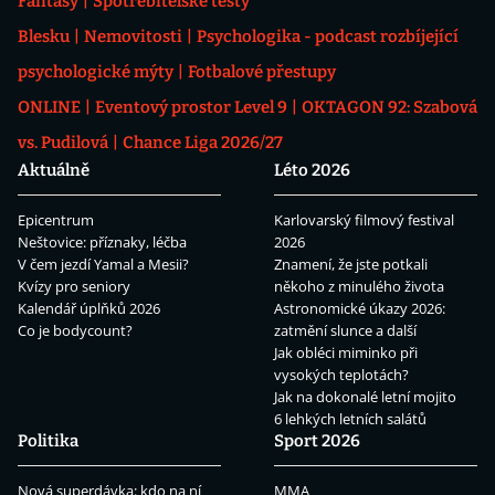
Fantasy
Spotřebitelské testy
Blesku
Nemovitosti
Psychologika - podcast rozbíjející
psychologické mýty
Fotbalové přestupy
ONLINE
Eventový prostor Level 9
OKTAGON 92: Szabová
vs. Pudilová
Chance Liga 2026/27
Aktuálně
Léto 2026
Epicentrum
Karlovarský filmový festival
Neštovice: příznaky, léčba
2026
V čem jezdí Yamal a Mesii?
Znamení, že jste potkali
Kvízy pro seniory
někoho z minulého života
Kalendář úplňků 2026
Astronomické úkazy 2026:
Co je bodycount?
zatmění slunce a další
Jak obléci miminko při
vysokých teplotách?
Jak na dokonalé letní mojito
6 lehkých letních salátů
Politika
Sport 2026
Nová superdávka: kdo na ní
MMA