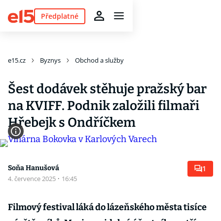
Předplatné
e15.cz
Byznys
Obchod a služby
Šest dodávek stěhuje pražský bar
na KVIFF. Podnik založili filmaři
Hřebejk s Ondříčkem
Soňa Hanušová
1
4. července 2025
·
16:45
Filmový festival láká do lázeňského města tisíce