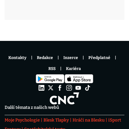
Kontakty
Redakce
Inzerce
Předplatné
RSS
Kariéra
Další témata z našich webů
Moje Psychologie
Blesk Tlapky
Hráči na Blesku
iSport