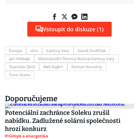
Vstoupit do diskuze (1)
Evropa
víno
Karlovy Vary
David Ondříček
Jan Hřebejk
Mezinárodní filmový festival Karlovy Vary
Stanislav Diviš
Aleš Najbrt
Roman Novotný
Tono Stano
Doporučujeme
Potenciální zachránce Soleku zrušil
nabídku. Zadlužené solární společnosti
hrozí konkurz
Průmysl a energetika