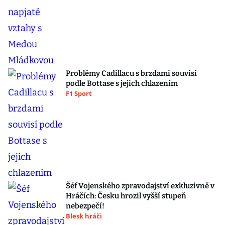
Problémy Cadillacu s brzdami souvisí
podle Bottase s jejich chlazením
F1 Sport
Šéf Vojenského zpravodajství exkluzivně v
Hráčích: Česku hrozil vyšší stupeň
nebezpečí!
Blesk hráči