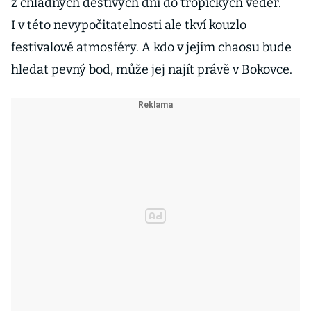
z chladných deštivých dní do tropických veder.
I v této nevypočitatelnosti ale tkví kouzlo
festivalové atmosféry. A kdo v jejím chaosu bude
hledat pevný bod, může jej najít právě v Bokovce.