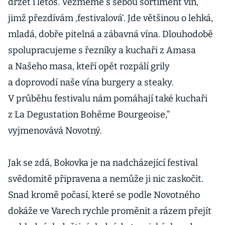
držet i letos. Vezmeme s sebou sortiment vín,
jimž přezdívám ‚festivalová‘. Jde většinou o lehká,
mladá, dobře pitelná a zábavná vína. Dlouhodobě
spolupracujeme s řezníky a kuchaři z Amasa
a Našeho masa, kteří opět rozpálí grily
a doprovodí naše vína burgery a steaky.
V průběhu festivalu nám pomáhají také kuchaři
z La Degustation Bohême Bour­geoise,“
vyjmenovává Novotný.
Jak se zdá, Bokovka je na nadcházející festival
svědomitě připravena a nemůže ji nic zaskočit.
Snad kromě počasí, které se podle Novotného
dokáže ve Varech rychle proměnit a rázem přejít