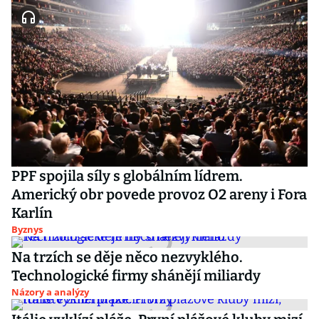
PPF spojila síly s globálním lídrem.
Americký obr povede provoz O2 areny i Fora
Karlín
Byznys
Na trzích se děje něco nezvyklého.
Technologické firmy shánějí miliardy
Názory a analýzy