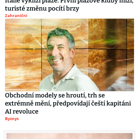
Itálie vyklízí pláže. První plážové kluby mizí,
turisté změnu pocítí brzy
Zahraniční
Obchodní modely se hroutí, trh se
extrémně mění, předpovídají čeští kapitáni
AI revoluce
Byznys