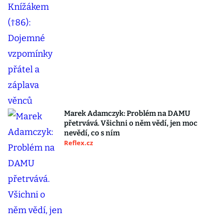
Marek Adamczyk: Problém na DAMU
přetrvává. Všichni o něm vědí, jen moc
nevědí, co s ním
Reflex.cz