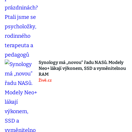
Synology má „novou“ řadu NASů. Modely
Neo+ lákají výkonem, SSD a vyměnitelnou
RAM
Živě.cz