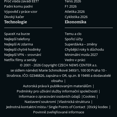
Proč vláda zavádí EET?
Tenis 2026
Padni komu padni
F1 2026
Výpověď z práce vzor
Atletika 2026
Divoký kačer
Cyklistika 2026
Technologie
Ekonomika
SpaceX na burze
Temu a clo
Nejlepší telefony
Spořicí účty
Nejlepší AI zdarma
Superdávka – změny
Nejlepší chytré hodinky
Chybějící roky k důchodu
Nejlepší VPN – srovnání
Minimální mzda 2027
Netflix filmy a seriály
Vedro v práci
© 2001 - 2026 Copyright
CZECH NEWS CENTER a.s.
se sídlem náměstí Marie Schmolkové 3493/1, 100 00 Praha 10 -
Strašnice, IČO: 02346826, zapsána v OR, sp.zn. B 19490 a dodavatelé
obsahu
Autorská práva k publikovaným materiálům
Podmínky pro užívání služby informační společnosti
Informace o zpracování osobních údajů
Cookies
Nastavení soukromí
Vlastnická struktura
Jednotná kontaktní místa / Single Points of Contact
Etický kodex
Povinně zveřejňované informace