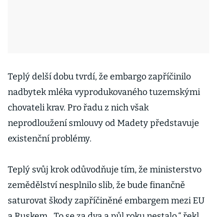
Teplý delší dobu tvrdí, že embargo zapříčinilo
nadbytek mléka vyprodukovaného tuzemskými
chovateli krav. Pro řadu z nich však
neprodloužení smlouvy od Madety představuje
existenční problémy.
Teplý svůj krok odůvodňuje tím, že ministerstvo
zemědělství nesplnilo slib, že bude finančně
saturovat škody zapříčiněné embargem mezi EU
a Ruskem. „To se za dva a půl roku nestalo,“ řekl