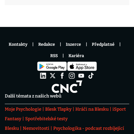
Kontakty
Redakce
Inzerce
Předplatné
RSS
Kariéra
Další témata z našich webů
Moje Psychologie
Blesk Tlapky
Hráči na Blesku
iSport
Fantasy
Spotřebitelské testy
Blesku
Nemovitosti
Psychologika - podcast rozbíjející