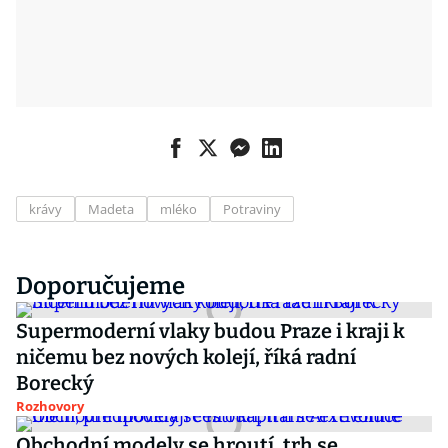
krávy
Madeta
mléko
Potraviny
Doporučujeme
Supermoderní vlaky budou Praze i kraji k
ničemu bez nových kolejí, říká radní
Borecký
Rozhovory
Obchodní modely se hroutí, trh se