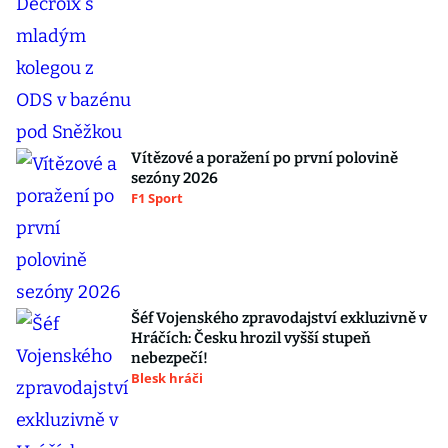
Vítězové a poražení po první polovině
sezóny 2026
F1 Sport
Šéf Vojenského zpravodajství exkluzivně v
Hráčích: Česku hrozil vyšší stupeň
nebezpečí!
Blesk hráči