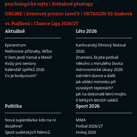
psychologické mýty
Fotbalové přestupy
ONLINE
Eventový prostor Level 9
OKTAGON 92: Szabová
vs. Pudilová
Chance Liga 2026/27
Aktuálně
Léto 2026
Epicentrum
Karlovarský filmový festival
Neštovice: příznaky, léčba
2026
V čem jezdí Yamal a Mesii?
Znamení, že jste potkali
Kvízy pro seniory
někoho z minulého života
Kalendář úplňků 2026
Astronomické úkazy 2026:
Co je bodycount?
zatmění slunce a další
Jak obléci miminko při
vysokých teplotách?
Jak na dokonalé letní mojito
6 lehkých letních salátů
Politika
Sport 2026
Nová superdávka: kdo na ní
MMA
dosáhne?
Fotbal 2026/27
Sjezd sudetských Němců
Hokej 2026