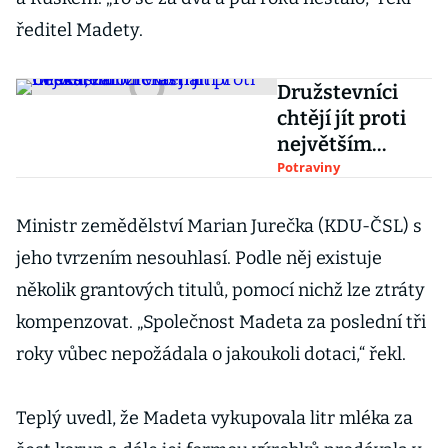
ředitel Madety.
Družstevníci
chtějí jít proti
největším
mlékárnám v
Potraviny
Česku, založí
vlastní
Ministr zemědělství Marian Jurečka (KDU-ČSL) s
mlékárnu
jeho tvrzením nesouhlasí. Podle něj existuje
několik grantových titulů, pomocí nichž lze ztráty
kompenzovat. „Společnost Madeta za poslední tři
roky vůbec nepožádala o jakoukoli dotaci,“ řekl.
Teplý uvedl, že Madeta vykupovala litr mléka za