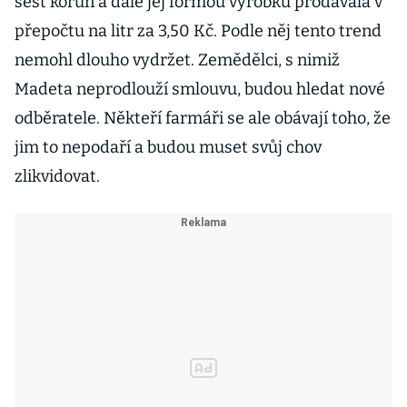
šest korun a dále jej formou výrobků prodávala v
přepočtu na litr za 3,50 Kč. Podle něj tento trend
nemohl dlouho vydržet. Zemědělci, s nimiž
Madeta neprodlouží smlouvu, budou hledat nové
odběratele. Někteří farmáři se ale obávají toho, že
jim to nepodaří a budou muset svůj chov
zlikvidovat.