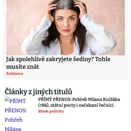
Jak spolehlivě zakryjete šediny? Tohle
musíte znát
Reklama
Články z jiných titulů
PŘÍMÝ PŘENOS: Pohřeb Milana Knížáka
(†86), státní pocty i nečekaní řečníci
Blesk politika