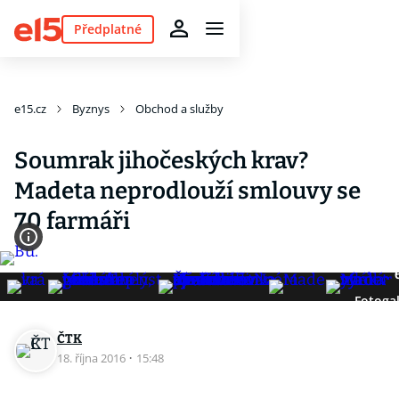
Předplatné
e15.cz
Byznys
Obchod a služby
Soumrak jihočeských krav?
Madeta neprodlouží smlouvy se
70 farmáři
Fotogal
ČTK
18. října 2016
·
15:48