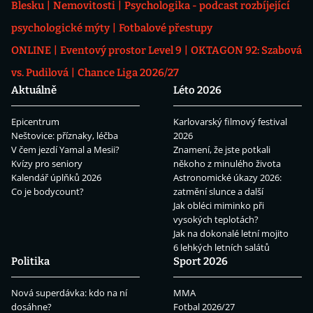
Blesku
Nemovitosti
Psychologika - podcast rozbíjející
psychologické mýty
Fotbalové přestupy
ONLINE
Eventový prostor Level 9
OKTAGON 92: Szabová
vs. Pudilová
Chance Liga 2026/27
Aktuálně
Léto 2026
Epicentrum
Karlovarský filmový festival
Neštovice: příznaky, léčba
2026
V čem jezdí Yamal a Mesii?
Znamení, že jste potkali
Kvízy pro seniory
někoho z minulého života
Kalendář úplňků 2026
Astronomické úkazy 2026:
Co je bodycount?
zatmění slunce a další
Jak obléci miminko při
vysokých teplotách?
Jak na dokonalé letní mojito
6 lehkých letních salátů
Politika
Sport 2026
Nová superdávka: kdo na ní
MMA
dosáhne?
Fotbal 2026/27