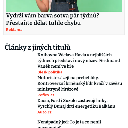
Vydrží vám barva sotva pár týdnů?
Přestaňte dělat tuhle chybu
Reklama
Články z jiných titulů
Knihovna Václava Havla v nejbližších
týdnech představí nový název. Ferdinand
Vaněk není ve hře
Blesk politika
Motoristé sázejí na přeběhlíky.
Kontroverzní brněnský lídr kráčí v závěsu
ministryně Mrázové
Reflex.cz
Dacia, Ford i Suzuki zastavují linky.
Vyschlý Dunaj drtí energetiku Balkánu
Auto.cz
Nenápadný jed: Co je (a co není)
misogynie?