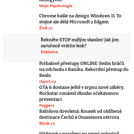
Moje Psychologie
Chrome kašle na design Windows 11. To
stejné ale dělá Microsoft s Edgem
Živě.cz
Řekněte STOP mdlým vlasům! Jak jim
zaručeně vrátíte lesk?
Reklama
Fotbalové přestupy ONLINE: Sedm hráčů
na odchodu z Baníku. Rekordní přestup do
Realu
iSport.cz
GTA 6 dostane ještě v srpnu nové záběry.
Rockstar oznámil dlouho očekávanou
prezentaci
Poggers
Babišova dovolená: Kousek od oblíbené
destinace Čechů a Onassisova ostrova
Blesk.cz
Vítězové a poražení po první polovině