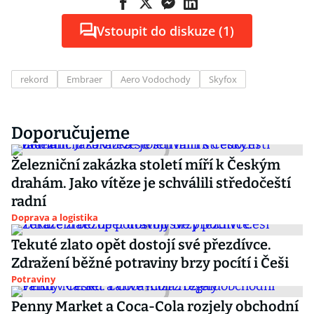
Vstoupit do diskuze (1)
rekord
Embraer
Aero Vodochody
Skyfox
Doporučujeme
Železniční zakázka století míří k Českým
drahám. Jako vítěze je schválili středočeští
radní
Doprava a logistika
Tekuté zlato opět dostojí své přezdívce.
Zdražení běžné potraviny brzy pocítí i Češi
Potraviny
Penny Market a Coca-Cola rozjely obchodní