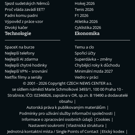
Sjezd sudetských Němců
Hokej 2026
Proč vláda zavádí EET?
Tenis 2026
Padni komu padni
F1 2026
Výpověď z práce vzor
Atletika 2026
Divoký kačer
Cyklistika 2026
Technologie
Ekonomika
SpaceX na burze
Temu a clo
Nejlepší telefony
Spořicí účty
Nejlepší AI zdarma
Superdávka – změny
Nejlepší chytré hodinky
Chybějící roky k důchodu
Nejlepší VPN – srovnání
Minimální mzda 2027
Netflix filmy a seriály
Vedro v práci
© 2001 - 2026 Copyright
CZECH NEWS CENTER a.s.
se sídlem náměstí Marie Schmolkové 3493/1, 100 00 Praha 10 -
Strašnice, IČO: 02346826, zapsána v OR, sp.zn. B 19490 a dodavatelé
obsahu
Autorská práva k publikovaným materiálům
Podmínky pro užívání služby informační společnosti
Informace o zpracování osobních údajů
Cookies
Nastavení soukromí
Vlastnická struktura
Jednotná kontaktní místa / Single Points of Contact
Etický kodex