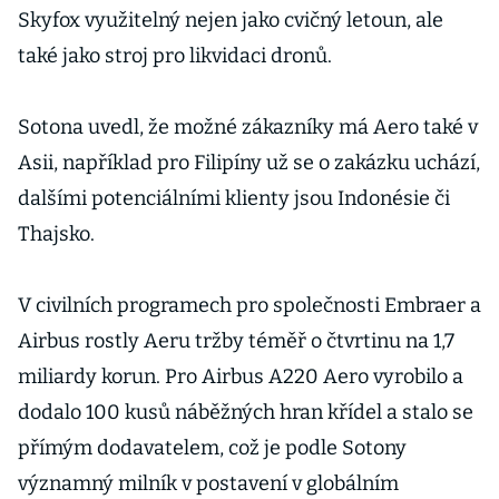
Skyfox využitelný nejen jako cvičný letoun, ale
také jako stroj pro likvidaci dronů.
Sotona uvedl, že možné zákazníky má Aero také v
Asii, například pro Filipíny už se o zakázku uchází,
dalšími potenciálními klienty jsou Indonésie či
Thajsko.
V civilních programech pro společnosti Embraer a
Airbus rostly Aeru tržby téměř o čtvrtinu na 1,7
miliardy korun. Pro Airbus A220 Aero vyrobilo a
dodalo 100 kusů náběžných hran křídel a stalo se
přímým dodavatelem, což je podle Sotony
významný milník v postavení v globálním