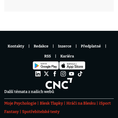
Kontakty
Redakce
Inzerce
Předplatné
RSS
Kariéra
Další témata z našich webů
Moje Psychologie
Blesk Tlapky
Hráči na Blesku
iSport
Fantasy
Spotřebitelské testy