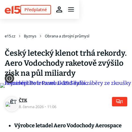
Předplatné
e15.cz
Byznys
Obrana a zbrojní průmysl
Český letecký klenot trhá rekordy.
Aero Vodochody raketově zvýšilo
zisk na půl miliardy
ČTK
1
8. června 2026
·
11:06
Výrobce letadel Aero Vodochody Aerospace