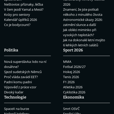
Neštovice: příznaky, léčba
2026
V čem jezdí Yamal a Mesii?
Znamení, že jste potkali
Kvízy pro seniory
někoho z minulého života
Kalendář úplňků 2026
Astronomické úkazy 2026:
Co je bodycount?
zatmění slunce a další
Jak obléci miminko při
vysokých teplotách?
Jak na dokonalé letní mojito
6 lehkých letních salátů
Politika
Sport 2026
Nová superdávka: kdo na ní
MMA
dosáhne?
Fotbal 2026/27
Sjezd sudetských Němců
Hokej 2026
Proč vláda zavádí EET?
Tenis 2026
Padni komu padni
F1 2026
Výpověď z práce vzor
Atletika 2026
Divoký kačer
Cyklistika 2026
Technologie
Ekonomika
SpaceX na burze
Smrt OSVČ
Nejlepší telefony
Spořicí účty