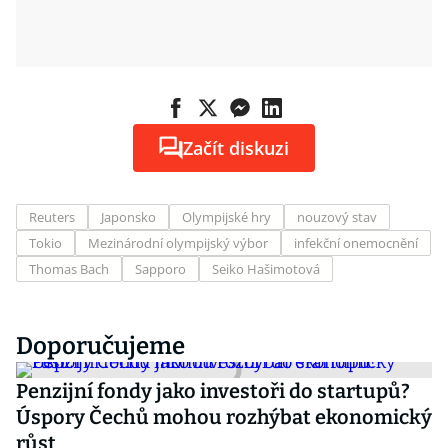
Začít diskuzi
Reuters
Japonsko
Olympijské hry
nouzový stav
Tokio
Mezinárodní olympijský výbor
infekční onemocnění
Thomas Bach
Sapporo
Seiko Hašimotová
Doporučujeme
Penzijní fondy jako investoři do startupů?
Úspory Čechů mohou rozhýbat ekonomický
růst