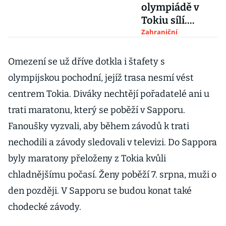
olympiádě v
Tokiu sílí.
Zrušení her by
Zahraniční
však Japonsko
stálo stovky
Omezení se už dříve dotkla i štafety s
miliard
olympijskou pochodní, jejíž trasa nesmí vést
centrem Tokia. Diváky nechtějí pořadatelé ani u
trati maratonu, který se poběží v Sapporu.
Fanoušky vyzvali, aby během závodů k trati
nechodili a závody sledovali v televizi. Do Sappora
byly maratony přeloženy z Tokia kvůli
chladnějšímu počasí. Ženy poběží 7. srpna, muži o
den později. V Sapporu se budou konat také
chodecké závody.