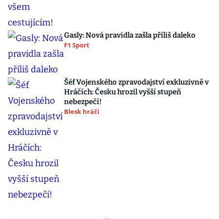
Gasly: Nová pravidla zašla příliš daleko
F1 Sport
Šéf Vojenského zpravodajství exkluzivně v
Hráčích: Česku hrozil vyšší stupeň
nebezpečí!
Blesk hráči