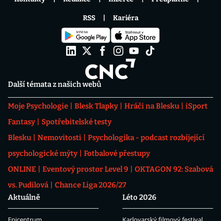
RSS
Kariéra
Další témata z našich webů
Moje Psychologie
Blesk Tlapky
Hráči na Blesku
iSport
Fantasy
Spotřebitelské testy
Blesku
Nemovitosti
Psychologika - podcast rozbíjející
psychologické mýty
Fotbalové přestupy
ONLINE
Eventový prostor Level 9
OKTAGON 92: Szabová
vs. Pudilová
Chance Liga 2026/27
Aktuálně
Léto 2026
Epicentrum
Karlovarský filmový festival