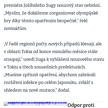
premiéra Jošihideho Sugy nouzový stav nebrání.
„Myslím, že dokážeme zorganizovat olympijské
hry díky těmto opatřením bezpečně,“ řekl
novinářům.
„V řadě regionů počty nových případů klesají, ale
v oblasti Tokia od konce minulého měsíce stále
stoupají,“ uvedl Suga k vyhlášení nouzového stavu
v Tokiu a třech sousedních prefekturách.
„Musíme zpřísnit opatření, abychom zabránili
rozšíření infekce po celém Japonsku, zvlášť s
ohledem na nové mutace,“ dodal.
Odpor proti