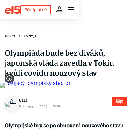
Předplatné
e15.cz
Byznys
Olympiáda bude bez diváků,
japonská vláda zavedla v Tokiu
kvůli covidu nouzový stav
ČTK
0
8. července 2021
·
17:25
Olympijské hry se po obnovení nouzového stavu