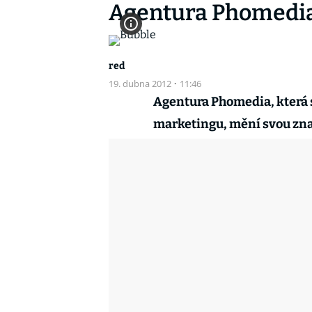
Agentura Phomedia
red
19. dubna 2012
·
11:46
Agentura Phomedia, která s
marketingu, mění svou zna