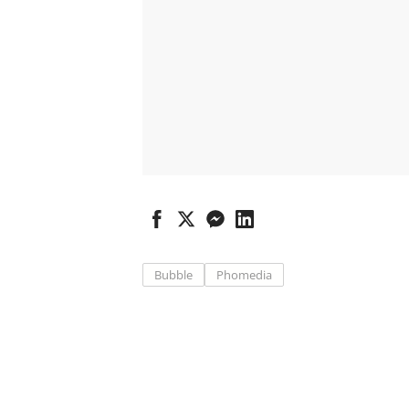
Bubble
Phomedia