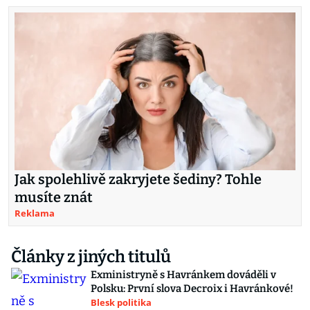
Jak spolehlivě zakryjete šediny? Tohle
musíte znát
Reklama
Články z jiných titulů
Exministryně s Havránkem dováděli v
Polsku: První slova Decroix i Havránkové!
Blesk politika