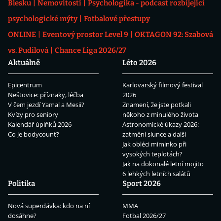
Blesku
Nemovitosti
Psychologika - podcast rozbíjející
psychologické mýty
Fotbalové přestupy
ONLINE
Eventový prostor Level 9
OKTAGON 92: Szabová
vs. Pudilová
Chance Liga 2026/27
Aktuálně
Léto 2026
Epicentrum
Karlovarský filmový festival
Neštovice: příznaky, léčba
2026
V čem jezdí Yamal a Mesii?
Znamení, že jste potkali
Kvízy pro seniory
někoho z minulého života
Kalendář úplňků 2026
Astronomické úkazy 2026:
Co je bodycount?
zatmění slunce a další
Jak obléci miminko při
vysokých teplotách?
Jak na dokonalé letní mojito
6 lehkých letních salátů
Politika
Sport 2026
Nová superdávka: kdo na ní
MMA
dosáhne?
Fotbal 2026/27