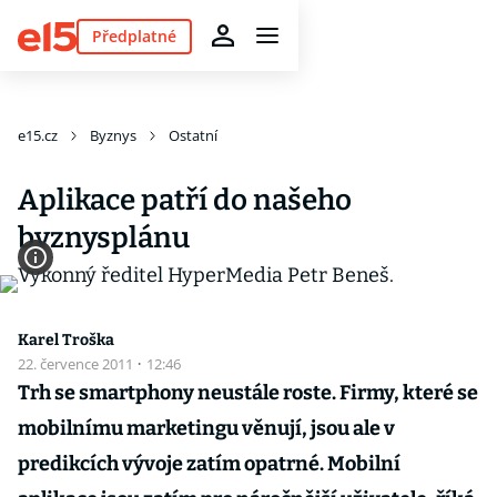
Předplatné
e15.cz
Byznys
Ostatní
Aplikace patří do našeho
byznysplánu
Karel Troška
22. července 2011
·
12:46
Trh se smartphony neustále roste. Firmy, které se
mobilnímu marketingu věnují, jsou ale v
predikcích vývoje zatím opatrné. Mobilní