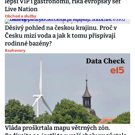
lepší VIP i gastronomii, říká evropský šéf
Live Nation
Obchod a služby
Děsivý pohled na českou krajinu. Proč v
Česku mizí voda a jak k tomu přispívají
rodinné bazény?
Rozhovory
Vláda proškrtala mapu větrných zón.