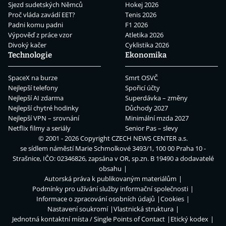
Sjezd sudetských Němců
Hokej 2026
Proč vláda zavádí EET?
Tenis 2026
Padni komu padni
F1 2026
Výpověď z práce vzor
Atletika 2026
Divoký kačer
Cyklistika 2026
Technologie
Ekonomika
SpaceX na burze
Smrt OSVČ
Nejlepší telefony
Spořicí účty
Nejlepší AI zdarma
Superdávka – změny
Nejlepší chytré hodinky
Důchody 2027
Nejlepší VPN – srovnání
Minimální mzda 2027
Netflix filmy a seriály
Senior Pas – slevy
© 2001 - 2026 Copyright
CZECH NEWS CENTER a.s.
se sídlem náměstí Marie Schmolkové 3493/1, 100 00 Praha 10 -
Strašnice, IČO: 02346826, zapsána v OR, sp.zn. B 19490 a dodavatelé
obsahu
Autorská práva k publikovaným materiálům
Podmínky pro užívání služby informační společnosti
Informace o zpracování osobních údajů
Cookies
Nastavení soukromí
Vlastnická struktura
Jednotná kontaktní místa / Single Points of Contact
Etický kodex