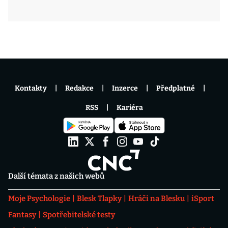
Kontakty
Redakce
Inzerce
Předplatné
RSS
Kariéra
Další témata z našich webů
Moje Psychologie
Blesk Tlapky
Hráči na Blesku
iSport
Fantasy
Spotřebitelské testy