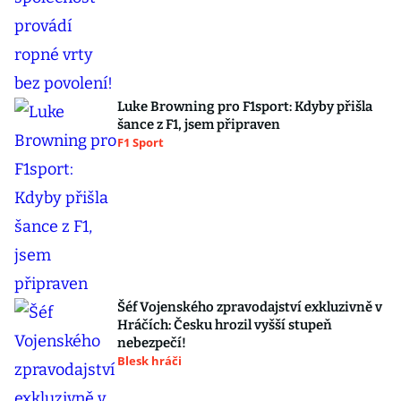
Luke Browning pro F1sport: Kdyby přišla
šance z F1, jsem připraven
F1 Sport
Šéf Vojenského zpravodajství exkluzivně v
Hráčích: Česku hrozil vyšší stupeň
nebezpečí!
Blesk hráči