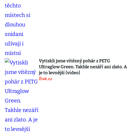
Vytiskli jsme vítězný pohár z PETG
Ultraglow Green. Takhle nezáří ani zlato. A
je to levnější (video)
Živě.cz