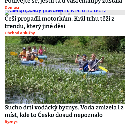
Podívejte se, jestli ta u vaší chalupy zůstala
Domácí
Češi propadli motorkám. Král trhu těží z
trendu, který jiné děsí
Obchod a služby
Sucho drtí vodácký byznys. Voda zmizela i z
míst, kde to Česko dosud nepoznalo
Byznys