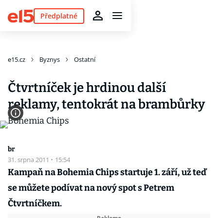
Předplatné
e15.cz
Byznys
Ostatní
Čtvrtníček je hrdinou další
reklamy, tentokrát na brambůrky
br
31. srpna 2011
·
15:54
Kampaň na Bohemia Chips startuje 1. září, už teď
se můžete podívat na nový spot s Petrem
Čtvrtníčkem.