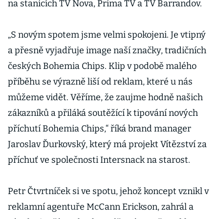
na stanicích TV Nova, Prima TV a TV Barrandov.
„S novým spotem jsme velmi spokojeni. Je vtipný
a přesně vyjadřuje image naší značky, tradičních
českých Bohemia Chips. Klip v podobě malého
příběhu se výrazně liší od reklam, které u nás
můžeme vidět. Věříme, že zaujme hodně našich
zákazníků a přiláká soutěžící k tipování nových
příchutí Bohemia Chips,“ říká brand manager
Jaroslav Ďurkovský, který má projekt Vítězství za
příchuť ve společnosti Intersnack na starost.
Petr Čtvrtníček si ve spotu, jehož koncept vznikl v
reklamní agentuře McCann Erickson, zahrál a