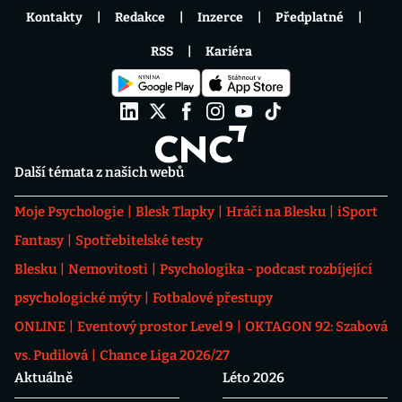
Kontakty
Redakce
Inzerce
Předplatné
RSS
Kariéra
Další témata z našich webů
Moje Psychologie
Blesk Tlapky
Hráči na Blesku
iSport
Fantasy
Spotřebitelské testy
Blesku
Nemovitosti
Psychologika - podcast rozbíjející
psychologické mýty
Fotbalové přestupy
ONLINE
Eventový prostor Level 9
OKTAGON 92: Szabová
vs. Pudilová
Chance Liga 2026/27
Aktuálně
Léto 2026