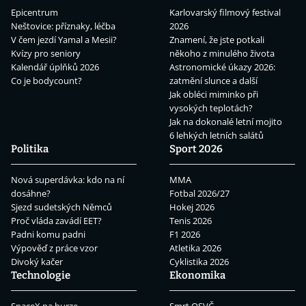
Epicentrum
Karlovarský filmový festival
Neštovice: příznaky, léčba
2026
V čem jezdí Yamal a Mesii?
Znamení, že jste potkali
Kvízy pro seniory
někoho z minulého života
Kalendář úplňků 2026
Astronomické úkazy 2026:
Co je bodycount?
zatmění slunce a další
Jak obléci miminko při
vysokých teplotách?
Jak na dokonalé letní mojito
6 lehkých letních salátů
Politika
Sport 2026
Nová superdávka: kdo na ní
MMA
dosáhne?
Fotbal 2026/27
Sjezd sudetských Němců
Hokej 2026
Proč vláda zavádí EET?
Tenis 2026
Padni komu padni
F1 2026
Výpověď z práce vzor
Atletika 2026
Divoký kačer
Cyklistika 2026
Technologie
Ekonomika
SpaceX na burze
Smrt OSVČ