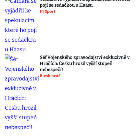
pojí se sedačkou u Haasu
F1 Sport
Šéf Vojenského zpravodajství exkluzivně v
Hráčích: Česku hrozil vyšší stupeň
nebezpečí!
Blesk hráči