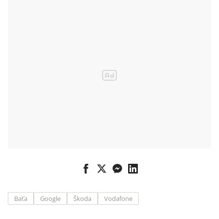
Baťa
Google
Škoda
Vodafone