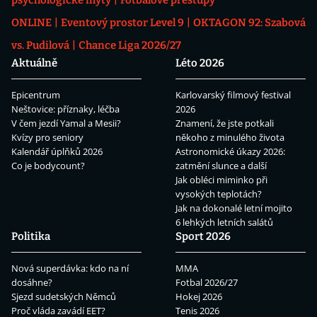
ONLINE
Eventový prostor Level 9
OKTAGON 92: Szabová
vs. Pudilová
Chance Liga 2026/27
Aktuálně
Léto 2026
Epicentrum
Karlovarský filmový festival
Neštovice: příznaky, léčba
2026
V čem jezdí Yamal a Mesii?
Znamení, že jste potkali
Kvízy pro seniory
někoho z minulého života
Kalendář úplňků 2026
Astronomické úkazy 2026:
Co je bodycount?
zatmění slunce a další
Jak obléci miminko při
vysokých teplotách?
Jak na dokonalé letní mojito
6 lehkých letních salátů
Politika
Sport 2026
Nová superdávka: kdo na ní
MMA
dosáhne?
Fotbal 2026/27
Sjezd sudetských Němců
Hokej 2026
Proč vláda zavádí EET?
Tenis 2026