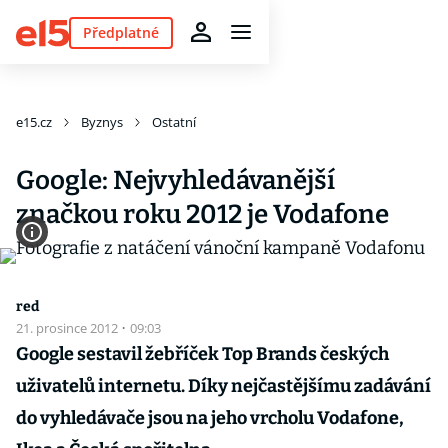
Předplatné
e15.cz
Byznys
Ostatní
Google: Nejvyhledávanější
značkou roku 2012 je Vodafone
red
21. prosince 2012
·
09:03
Google sestavil žebříček Top Brands českých
uživatelů internetu. Díky nejčastějšímu zadávání
do vyhledávače jsou na jeho vrcholu Vodafone,