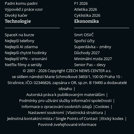
Padni komu padni
F1 2026
Výpověď z práce vzor
Atletika 2026
Divoký kačer
Cyklistika 2026
Technologie
Ekonomika
SpaceX na burze
Smrt OSVČ
Nejlepší telefony
Spořicí účty
Nejlepší AI zdarma
Superdávka – změny
Nejlepší chytré hodinky
Důchody 2027
Nejlepší VPN – srovnání
Minimální mzda 2027
Netflix filmy a seriály
Senior Pas – slevy
© 2001 - 2026 Copyright
CZECH NEWS CENTER a.s.
se sídlem náměstí Marie Schmolkové 3493/1, 100 00 Praha 10 -
Strašnice, IČO: 02346826, zapsána v OR, sp.zn. B 19490 a dodavatelé
obsahu
Autorská práva k publikovaným materiálům
Podmínky pro užívání služby informační společnosti
Informace o zpracování osobních údajů
Cookies
Nastavení soukromí
Vlastnická struktura
Jednotná kontaktní místa / Single Points of Contact
Etický kodex
Povinně zveřejňované informace