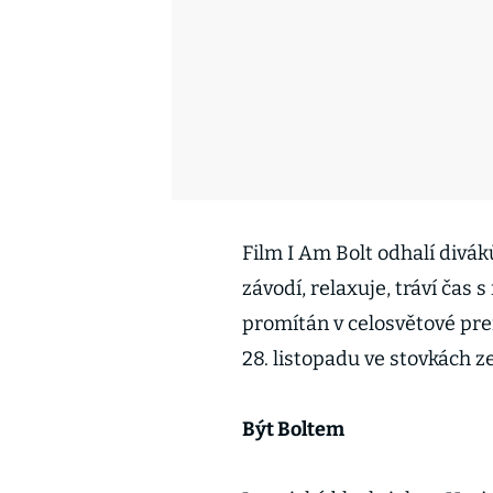
Film I Am Bolt odhalí diváků
závodí, relaxuje, tráví čas 
promítán v celosvětové pre
28. listopadu ve stovkách z
Být Boltem