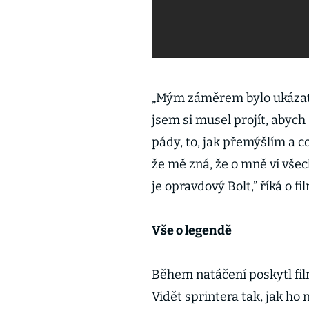
„Mým záměrem bylo ukázat 
jsem si musel projít, abych
pády, to, jak přemýšlím a co
že mě zná, že o mně ví všec
je opravdový Bolt,” říká o fi
Vše o legendě
Během natáčení poskytl fi
Vidět sprintera tak, jak ho 