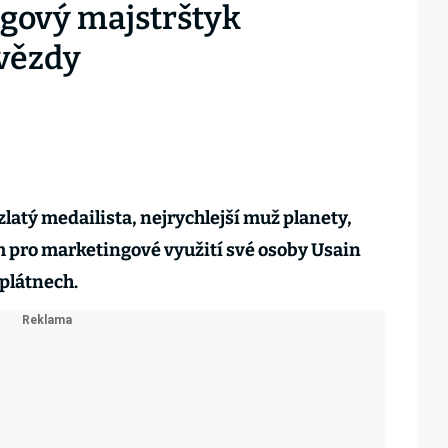
ngový majstrštyk
vězdy
latý medailista, nejrychlejší muž planety,
m pro marketingové využití své osoby Usain
 plátnech.