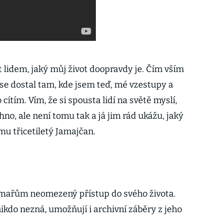
lidem, jaký můj život doopravdy je. Čím vším
 se dostal tam, kde jsem teď, mé vzestupy a
 cítím. Vím, že si spousta lidí na světě myslí,
hno, ale není tomu tak a já jim rád ukážu, jaký
lmu třicetiletý Jamajčan.
lmařům neomezený přístup do svého života.
nikdo nezná, umožňují i archivní záběry z jeho