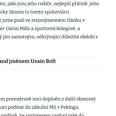
mi, jako jsou jeho rodiče, nejlepší přátelé, jeho
icky Simms (o tomto spolutvůrci
 jsme psali ve stejnojmenném článku v
nér Glenn Mills a sportovní kolegové, a
ý jím samotným, odkrývající důležitá období v
and jménem Usain Bolt
em premiérové noci doplněn o další obrazový
oci podívat do zákulisí MS v Pekingu,
Londýně. Se sprinterem zavítají také do