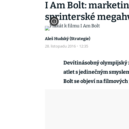
I Am Bolt: marketi
sprinterské megah
Aleš Hudský (Strategie)
28. listopadu 2016
·
12:35
Devítinásobný olympijský z
atlet s jedinečným smysle
Bolt se objeví na filmových