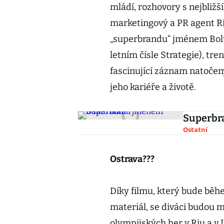
mládí, rozhovory s nejbližší
marketingový a PR agent R
„superbrandu“ jménem Bolt
letním čísle Strategie), tre
fascinující záznam natočen
jeho kariéře a životě.
Superbr
Ostatní
Ostrava???
Díky filmu, který bude běh
materiál, se diváci budou m
olympijských her v Riu a v 