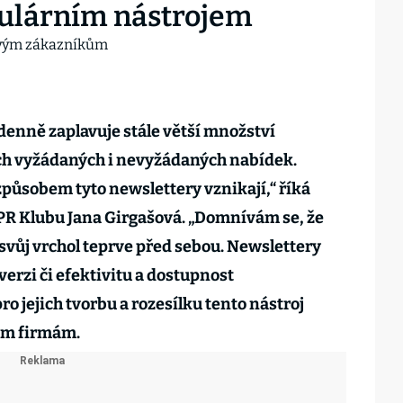
opulárním nástrojem
enně zaplavuje stále větší množství
ích vyžádaných i nevyžádaných nabídek.
způsobem tyto newslettery vznikají,“ říká
R Klubu Jana Girgašová. „Domnívám se, že
svůj vrchol teprve před sebou. Newslettery
rzi či efektivitu a dostupnost
ro jejich tvorbu a rozesílku tento nástroj
ším firmám.