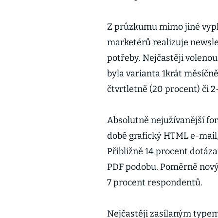
Z průzkumu mimo jiné vypl
marketérů realizuje newslet
potřeby. Nejčastěji volenou
byla varianta 1krát měsíčn
čtvrtletně (20 procent) či 
Absolutně nejužívanější fo
době grafický HTML e-mail,
Přibližně 14 procent dotáza
PDF podobu. Poměrně nový f
7 procent respondentů.
Nejčastěji zasílaným typem