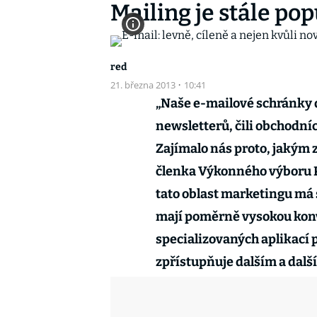
Mailing je stále p
red
21. března 2013
·
10:41
„Naše e-mailové schránky d
newsletterů, čili obchodn
Zajímalo nás proto, jakým 
členka Výkonného výboru P
tato oblast marketingu má 
mají poměrně vysokou konve
specializovaných aplikací p
zpřístupňuje dalším a dal