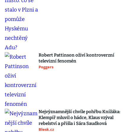
Robert Pattinson oživí kontroverzní
televizní fenomén
Poggers
Nejvýznamnější chvíle pohřbu Knížáka:
Klempíř mluvil o hádce, Klaus vzýval
rebelství a přišla i Sára Saudková
Blesk.cz