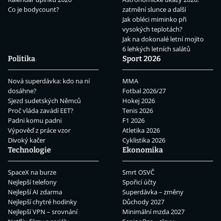
Co je bodycount?
zatmění slunce a další
Jak obléci miminko při
vysokých teplotách?
Jak na dokonalé letní mojito
6 lehkých letních salátů
Politika
Sport 2026
Nová superdávka: kdo na ní
MMA
dosáhne?
Fotbal 2026/27
Sjezd sudetských Němců
Hokej 2026
Proč vláda zavádí EET?
Tenis 2026
Padni komu padni
F1 2026
Výpověď z práce vzor
Atletika 2026
Divoký kačer
Cyklistika 2026
Technologie
Ekonomika
SpaceX na burze
Smrt OSVČ
Nejlepší telefony
Spořicí účty
Nejlepší AI zdarma
Superdávka – změny
Nejlepší chytré hodinky
Důchody 2027
Nejlepší VPN – srovnání
Minimální mzda 2027