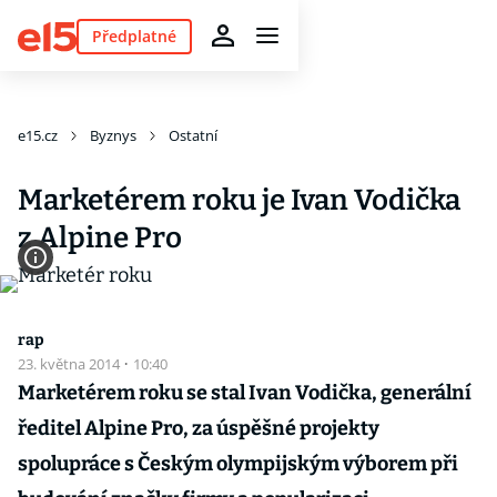
Předplatné
e15.cz
Byznys
Ostatní
Marketérem roku je Ivan Vodička
z Alpine Pro
rap
23. května 2014
·
10:40
Marketérem roku se stal Ivan Vodička, generální
ředitel Alpine Pro, za úspěšné projekty
spolupráce s Českým olympijským výborem při