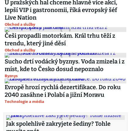
U pražských hal chceme hlavně více akcí,
lepší VIP i gastronomii, říká evropský šéf
Live Nation
Obchod a služby
Češi propadli motorkám. Král trhu těží z
trendu, který jiné děsí
Obchod a služby
Sucho drtí vodácký byznys. Voda zmizela i z
míst, kde to Česko dosud nepoznalo
Byznys
Evropě hrozí rychlá dezertifikace. Do roku
2040 zasáhne i Polabí a jižní Moravu
Technologie a média
Jak spolehlivě zakryjete šediny? Tohle