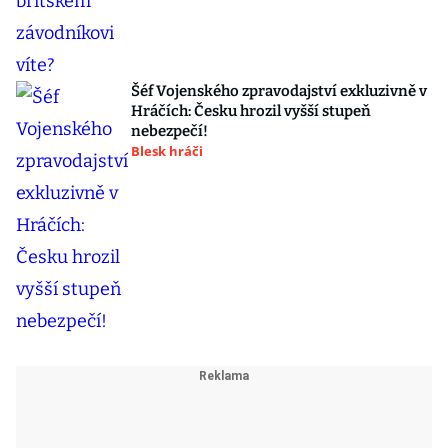
Šéf Vojenského zpravodajství exkluzivně v
Hráčích: Česku hrozil vyšší stupeň
nebezpečí!
Blesk hráči