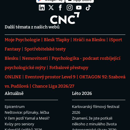
Další témata z našich webů
Moje Psychologie
Blesk Tlapky
Hráči na Blesku
iSport
Fantasy
Spotřebitelské testy
Blesku
Nemovitosti
Psychologika - podcast rozbíjející
psychologické mýty
Fotbalové přestupy
ONLINE
Eventový prostor Level 9
OKTAGON 92: Szabová
vs. Pudilová
Chance Liga 2026/27
Aktuálně
Léto 2026
Epicentrum
Karlovarský filmový festival
Neštovice: příznaky, léčba
2026
V čem jezdí Yamal a Mesii?
Znamení, že jste potkali
Kvízy pro seniory
někoho z minulého života
Kalendář úplňků 2026
Astronomické úkazy 2026: