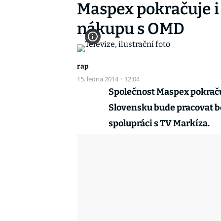
Maspex pokračuje i
nákupu s OMD
rap
15. ledna 2014
·
12:04
Společnost Maspex pokraču
Slovensku bude pracovat b
spolupráci s TV Markíza.