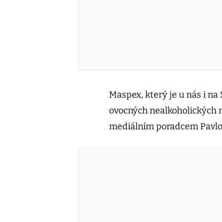
Maspex, který je u nás i n
ovocných nealkoholických n
mediálním poradcem Pavl