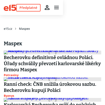
Předplatné
e15.cz
Maspex
Maspex
Becherovku definitivně ovládnou Poláci.
Úřady schválily převzetí karlovarské likérky
firmou Maspex
Potraviny
Ranní check: ČNB snížila úrokovou sazbu.
Becherovku kupují Poláci
Byznys
Karlovarská Becherovka míří do polských