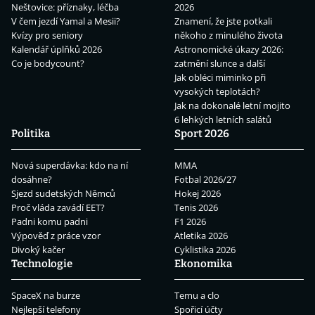
Neštovice: příznaky, léčba
2026
V čem jezdí Yamal a Mesii?
Znamení, že jste potkali
Kvízy pro seniory
někoho z minulého života
Kalendář úplňků 2026
Astronomické úkazy 2026:
Co je bodycount?
zatmění slunce a další
Jak obléci miminko při
vysokých teplotách?
Jak na dokonalé letní mojito
6 lehkých letních salátů
Politika
Sport 2026
Nová superdávka: kdo na ní
MMA
dosáhne?
Fotbal 2026/27
Sjezd sudetských Němců
Hokej 2026
Proč vláda zavádí EET?
Tenis 2026
Padni komu padni
F1 2026
Výpověď z práce vzor
Atletika 2026
Divoký kačer
Cyklistika 2026
Technologie
Ekonomika
SpaceX na burze
Temu a clo
Nejlepší telefony
Spořicí účty