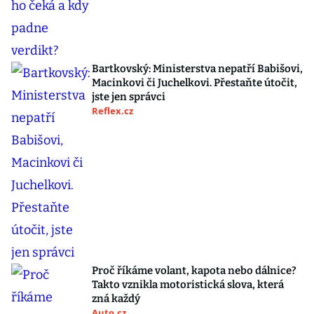
Bartkovský: Ministerstva nepatří Babišovi,
Macinkovi či Juchelkovi. Přestaňte útočit,
jste jen správci
Reflex.cz
Proč říkáme volant, kapota nebo dálnice?
Takto vznikla motoristická slova, která
zná každý
Auto.cz