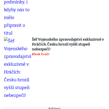
Šéf Vojenského zpravodajství exkluzivně v
Hráčích: Česku hrozil vyšší stupeň
nebezpečí!
Blesk hráči