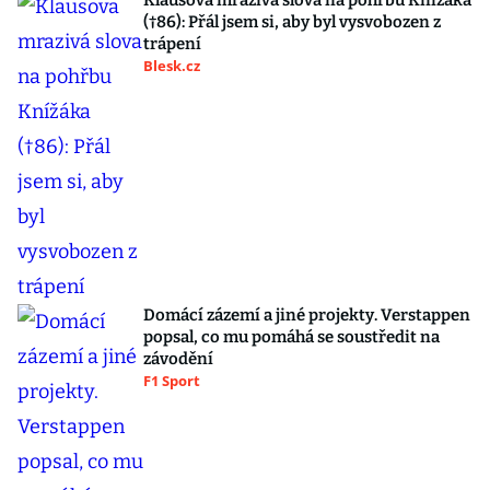
Klausova mrazivá slova na pohřbu Knížáka
(†86): Přál jsem si, aby byl vysvobozen z
trápení
Blesk.cz
Domácí zázemí a jiné projekty. Verstappen
popsal, co mu pomáhá se soustředit na
závodění
F1 Sport