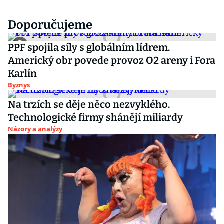
Doporučujeme
PPF spojila síly s globálním lídrem.
Americký obr povede provoz O2 areny i Fora
Karlín
Byznys
Na trzích se děje něco nezvyklého.
Technologické firmy shánějí miliardy
Názory a analýzy