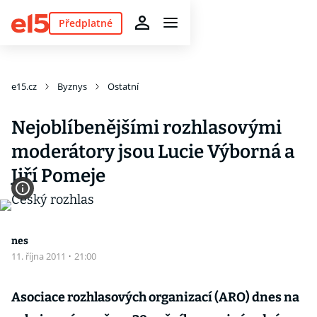
Předplatné
e15.cz
Byznys
Ostatní
Nejoblíbenějšími rozhlasovými
moderátory jsou Lucie Výborná a
Jiří Pomeje
nes
11. října 2011
·
21:00
Asociace rozhlasových organizací (ARO) dnes na