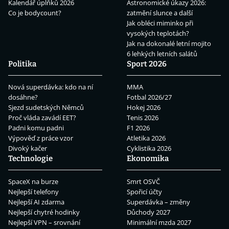
Kalendář úplňků 2026
Astronomické úkazy 2026:
Co je bodycount?
zatmění slunce a další
Jak obléci miminko při
vysokých teplotách?
Jak na dokonalé letní mojito
6 lehkých letních salátů
Politika
Sport 2026
Nová superdávka: kdo na ní
MMA
dosáhne?
Fotbal 2026/27
Sjezd sudetských Němců
Hokej 2026
Proč vláda zavádí EET?
Tenis 2026
Padni komu padni
F1 2026
Výpověď z práce vzor
Atletika 2026
Divoký kačer
Cyklistika 2026
Technologie
Ekonomika
SpaceX na burze
Smrt OSVČ
Nejlepší telefony
Spořicí účty
Nejlepší AI zdarma
Superdávka – změny
Nejlepší chytré hodinky
Důchody 2027
Nejlepší VPN – srovnání
Minimální mzda 2027