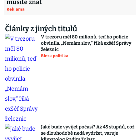
musíte znát
Reklama
Články z jiných titulů
V trezoru měl 80 milionů, teď ho policie
obvinila. „Nemám slov,“ říká exšéf Správy
železnic
Blesk politika
Jaké bude vyvíjet počasí? Až 45 stupňů, což
se dlouhodobě nedá vydržet, varuje
klimatolog Radim Tolasz