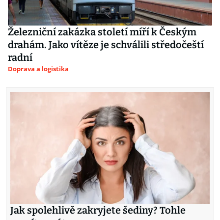
Železniční zakázka století míří k Českým
drahám. Jako vítěze je schválili středočeští
radní
Doprava a logistika
Jak spolehlivě zakryjete šediny? Tohle