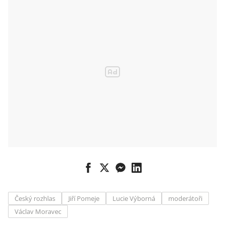
Český rozhlas
Jiří Pomeje
Lucie Výborná
moderátoři
Václav Moravec