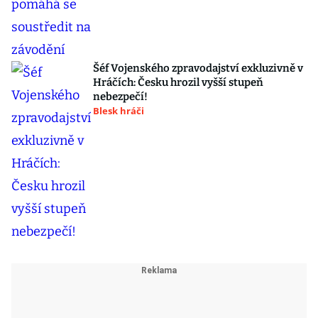
Šéf Vojenského zpravodajství exkluzivně v
Hráčích: Česku hrozil vyšší stupeň
nebezpečí!
Blesk hráči