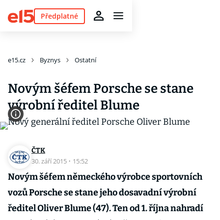
Předplatné
e15.cz
Byznys
Ostatní
Novým šéfem Porsche se stane
výrobní ředitel Blume
ČTK
30. září 2015
·
15:52
Novým šéfem německého výrobce sportovních
vozů Porsche se stane jeho dosavadní výrobní
ředitel Oliver Blume (47). Ten od 1. října nahradí