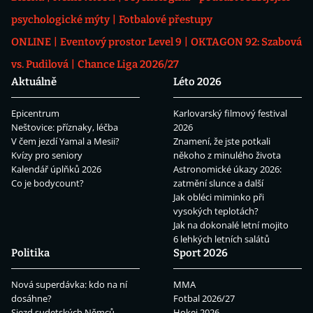
psychologické mýty
Fotbalové přestupy
ONLINE
Eventový prostor Level 9
OKTAGON 92: Szabová
vs. Pudilová
Chance Liga 2026/27
Aktuálně
Léto 2026
Epicentrum
Karlovarský filmový festival
Neštovice: příznaky, léčba
2026
V čem jezdí Yamal a Mesii?
Znamení, že jste potkali
Kvízy pro seniory
někoho z minulého života
Kalendář úplňků 2026
Astronomické úkazy 2026:
Co je bodycount?
zatmění slunce a další
Jak obléci miminko při
vysokých teplotách?
Jak na dokonalé letní mojito
6 lehkých letních salátů
Politika
Sport 2026
Nová superdávka: kdo na ní
MMA
dosáhne?
Fotbal 2026/27
Sjezd sudetských Němců
Hokej 2026