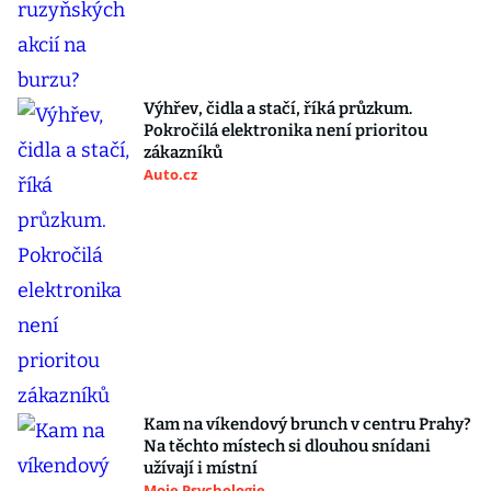
Výhřev, čidla a stačí, říká průzkum.
Pokročilá elektronika není prioritou
zákazníků
Auto.cz
Kam na víkendový brunch v centru Prahy?
Na těchto místech si dlouhou snídani
užívají i místní
Moje Psychologie