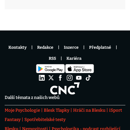
Kontakty
Redakce
Inzerce
Předplatné
RSS
Kariéra
Další témata z našich webů
Moje Psychologie
Blesk Tlapky
Hráči na Blesku
iSport
Fantasy
Spotřebitelské testy
Blesku
Nemovitosti
Psychologika - podcast rozbíjející