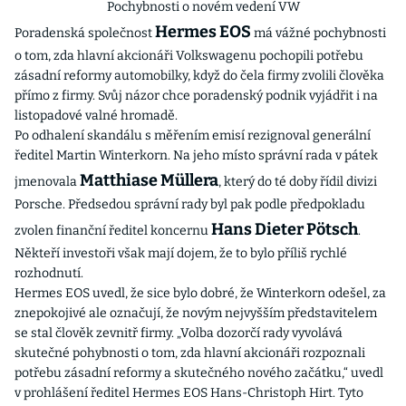
Pochybnosti o novém vedení VW
Hermes EOS
Poradenská společnost
má vážné pochybnosti
o tom, zda hlavní akcionáři Volkswagenu pochopili potřebu
zásadní reformy automobilky, když do čela firmy zvolili člověka
přímo z firmy. Svůj názor chce poradenský podnik vyjádřit i na
listopadové valné hromadě.
Po odhalení skandálu s měřením emisí rezignoval generální
ředitel Martin Winterkorn. Na jeho místo správní rada v pátek
Matthiase Müllera
jmenovala
, který do té doby řídil divizi
Porsche. Předsedou správní rady byl pak podle předpokladu
Hans Dieter Pötsch
zvolen finanční ředitel koncernu
.
Někteří investoři však mají dojem, že to bylo příliš rychlé
rozhodnutí.
Hermes EOS uvedl, že sice bylo dobré, že Winterkorn odešel, za
znepokojivé ale označují, že novým nejvyšším představitelem
se stal člověk zevnitř firmy. „Volba dozorčí rady vyvolává
skutečné pohybnosti o tom, zda hlavní akcionáři rozpoznali
potřebu zásadní reformy a skutečného nového začátku,“ uvedl
v prohlášení ředitel Hermes EOS Hans-Christoph Hirt. Tyto