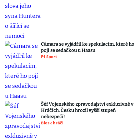
Câmara se vyjádřil ke spekulacím, které ho
pojí se sedačkou u Haasu
F1 Sport
Šéf Vojenského zpravodajství exkluzivně v
Hráčích: Česku hrozil vyšší stupeň
nebezpečí!
Blesk hráči