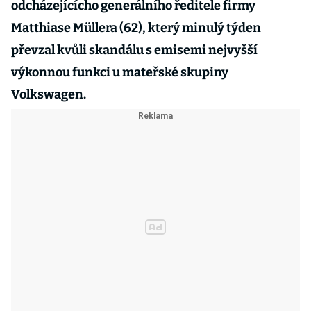
odcházejícícho generálního ředitele firmy
Matthiase Müllera (62), který minulý týden
převzal kvůli skandálu s emisemi nejvyšší
výkonnou funkci u mateřské skupiny
Volkswagen.