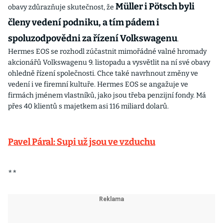
Müller i Pötsch byli
obavy zdůrazňuje skutečnost, že
členy vedení podniku, a tím pádem i
spoluzodpovědni za řízení Volkswagenu
.
Hermes EOS se rozhodl zúčastnit mimořádné valné hromady
akcionářů Volkswagenu 9. listopadu a vysvětlit na ní své obavy
ohledně řízení společnosti. Chce také navrhnout změny ve
vedení i ve firemní kultuře. Hermes EOS se angažuje ve
firmách jménem vlastníků, jako jsou třeba penzijní fondy. Má
přes 40 klientů s majetkem asi 116 miliard dolarů.
Pavel Páral: Supi už jsou ve vzduchu
**