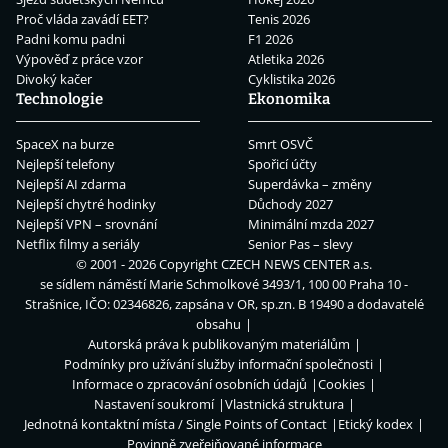
Proč vláda zavádí EET?
Tenis 2026
Padni komu padni
F1 2026
Výpověď z práce vzor
Atletika 2026
Divoký kačer
Cyklistika 2026
Technologie
Ekonomika
SpaceX na burze
Smrt OSVČ
Nejlepší telefony
Spořicí účty
Nejlepší AI zdarma
Superdávka – změny
Nejlepší chytré hodinky
Důchody 2027
Nejlepší VPN – srovnání
Minimální mzda 2027
Netflix filmy a seriály
Senior Pas – slevy
© 2001 - 2026 Copyright
CZECH NEWS CENTER a.s.
se sídlem náměstí Marie Schmolkové 3493/1, 100 00 Praha 10 -
Strašnice, IČO: 02346826, zapsána v OR, sp.zn. B 19490 a dodavatelé
obsahu
Autorská práva k publikovaným materiálům
Podmínky pro užívání služby informační společnosti
Informace o zpracování osobních údajů
Cookies
Nastavení soukromí
Vlastnická struktura
Jednotná kontaktní místa / Single Points of Contact
Etický kodex
Povinně zveřejňované informace