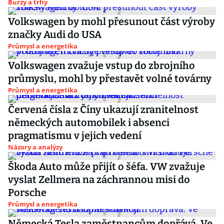
Burzy a trhy
Volkswagen by mohl přesunout část výroby
značky Audi do USA
Průmysl a energetika
Volkswagen zvažuje vstup do zbrojního
průmyslu, mohl by přestavět volné továrny
Průmysl a energetika
Červená čísla z Číny ukazují zranitelnost
německých automobilek i absenci
pragmatismu v jejich vedení
Názory a analýzy
Škoda Auto může přijít o šéfa. VW zvažuje
vyslat Zellmera na záchrannou misi do
Porsche
Průmysl a energetika
Německá Tesla zaměstnancům dopřává. Ve