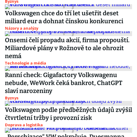
Byznys
Volkswagen chce do tří let ušetřit deset
miliard eur a dohnat čínskou konkurenci
Názory a analýzy
Onsemi čelí propadu akcií, firma propouští.
Miliardové plány v Rožnově to ale ohrozit
nemá
Technologie a média
Ranní check: Gigafactory Volkswagenu
nebude, WeWork čeká bankrot, ChatGPT
slaví narozeniny
Byznys
Volkswagen podle předběžných údajů zvýšil
čtvrtletní tržby i provozní zisk
Doprava a logistika
„Porschizace“ VW pokračuje. Duesmanna