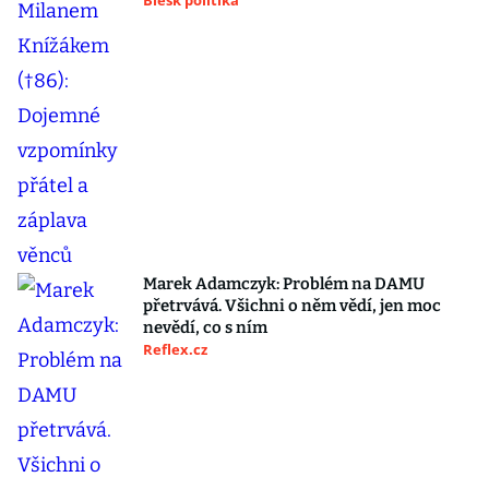
Blesk politika
Marek Adamczyk: Problém na DAMU
přetrvává. Všichni o něm vědí, jen moc
nevědí, co s ním
Reflex.cz