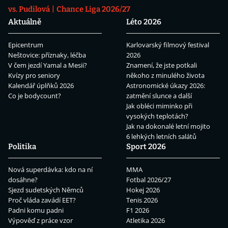
vs. Pudilová
Chance Liga 2026/27
Aktuálně
Léto 2026
Epicentrum
Karlovarský filmový festival
Neštovice: příznaky, léčba
2026
V čem jezdí Yamal a Mesii?
Znamení, že jste potkali
Kvízy pro seniory
někoho z minulého života
Kalendář úplňků 2026
Astronomické úkazy 2026:
Co je bodycount?
zatmění slunce a další
Jak obléci miminko při
vysokých teplotách?
Jak na dokonalé letní mojito
6 lehkých letních salátů
Politika
Sport 2026
Nová superdávka: kdo na ní
MMA
dosáhne?
Fotbal 2026/27
Sjezd sudetských Němců
Hokej 2026
Proč vláda zavádí EET?
Tenis 2026
Padni komu padni
F1 2026
Výpověď z práce vzor
Atletika 2026