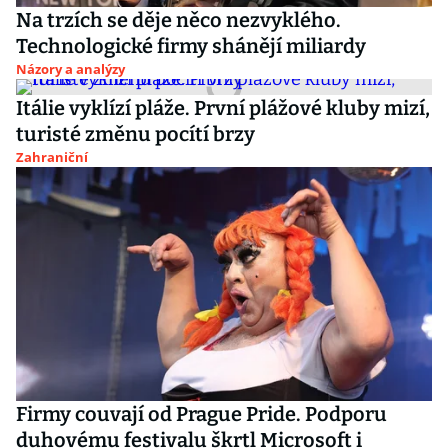
Na trzích se děje něco nezvyklého.
Technologické firmy shánějí miliardy
Názory a analýzy
Itálie vyklízí pláže. První plážové kluby mizí,
turisté změnu pocítí brzy
Zahraniční
Firmy couvají od Prague Pride. Podporu
duhovému festivalu škrtl Microsoft i