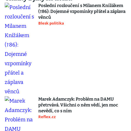
Poslední rozloučení s Milanem Knížákem
(†86): Dojemné vzpomínky přátel a záplava
věnců
Blesk politika
Marek Adamczyk: Problém na DAMU
přetrvává. Všichni o něm vědí, jen moc
nevědí, co s ním
Reflex.cz