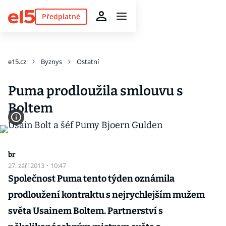
Předplatné
e15.cz
Byznys
Ostatní
Puma prodloužila smlouvu s
Boltem
br
27. září 2013
·
10:47
Společnost Puma tento týden oznámila
prodloužení kontraktu s nejrychlejším mužem
světa Usainem Boltem. Partnerství s