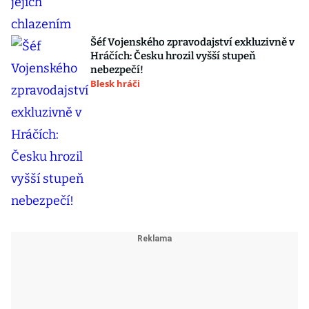
Šéf Vojenského zpravodajství exkluzivně v
Hráčích: Česku hrozil vyšší stupeň
nebezpečí!
Blesk hráči