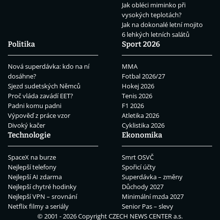
Jak obléci miminko při
vysokých teplotách?
Jak na dokonalé letní mojito
6 lehkých letních salátů
Politika
Sport 2026
Nová superdávka: kdo na ní
MMA
dosáhne?
Fotbal 2026/27
Sjezd sudetských Němců
Hokej 2026
Proč vláda zavádí EET?
Tenis 2026
Padni komu padni
F1 2026
Výpověď z práce vzor
Atletika 2026
Divoký kačer
Cyklistika 2026
Technologie
Ekonomika
SpaceX na burze
Smrt OSVČ
Nejlepší telefony
Spořicí účty
Nejlepší AI zdarma
Superdávka – změny
Nejlepší chytré hodinky
Důchody 2027
Nejlepší VPN – srovnání
Minimální mzda 2027
Netflix filmy a seriály
Senior Pas – slevy
© 2001 - 2026 Copyright
CZECH NEWS CENTER a.s.