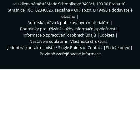
se sídlem náměstí Marie Schmolkové 3493/1, 100 00 Praha 10 -
Strašnice, IČO: 02346826, zapsána v OR, sp.zn. B 19490 a dodavatelé
obsahu
Autorská práva k publikovaným materiálům
Podmínky pro užívání služby informační společnosti
Informace o zpracování osobních údajů
Cookies
Nastavení soukromí
Vlastnická struktura
Jednotná kontaktní místa / Single Points of Contact
Etický kodex
Povinně zveřejňované informace