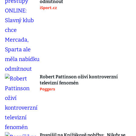
odmítnout
iSport.cz
Robert Pattinson oživí kontroverzní
televizní fenomén
Poggers
Pospíšil na Knížákově pohřbu: „Nikdy se