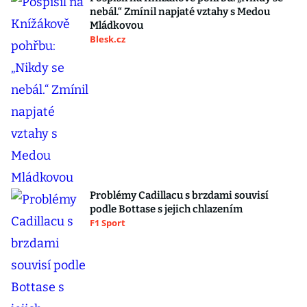
nebál.“ Zmínil napjaté vztahy s Medou
Mládkovou
Blesk.cz
Problémy Cadillacu s brzdami souvisí
podle Bottase s jejich chlazením
F1 Sport