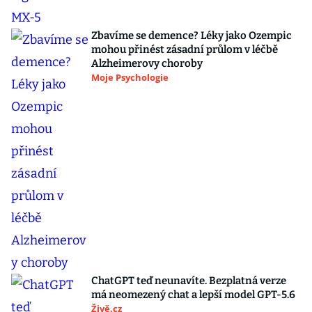
Zbavíme se demence? Léky jako Ozempic
mohou přinést zásadní průlom v léčbě
Alzheimerovy choroby
Moje Psychologie
ChatGPT teď neunavíte. Bezplatná verze
má neomezený chat a lepší model GPT-5.6
Živě.cz