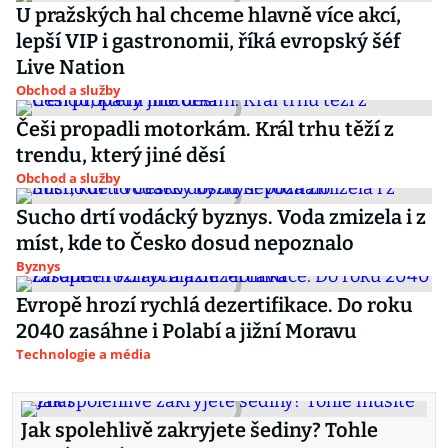
U pražských hal chceme hlavně více akcí,
lepší VIP i gastronomii, říká evropský šéf
Live Nation
Obchod a služby
Češi propadli motorkám. Král trhu těží z
trendu, který jiné děsí
Obchod a služby
Sucho drtí vodácký byznys. Voda zmizela i z
míst, kde to Česko dosud nepoznalo
Byznys
Evropě hrozí rychlá dezertifikace. Do roku
2040 zasáhne i Polabí a jižní Moravu
Technologie a média
Jak spolehlivě zakryjete šediny? Tohle