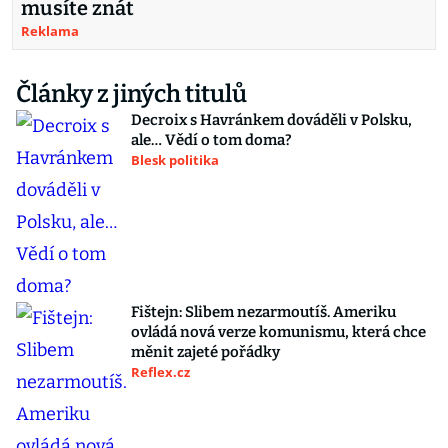
musíte znát
Reklama
Články z jiných titulů
Decroix s Havránkem dováděli v Polsku,
ale… Vědí o tom doma?
Blesk politika
Fištejn: Slibem nezarmoutíš. Ameriku
ovládá nová verze komunismu, která chce
měnit zajeté pořádky
Reflex.cz