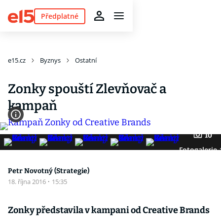
Předplatné
e15.cz
Byznys
Ostatní
Zonky spouští Zlevňovač a
kampaň
10
Fotogalerie
Petr Novotný (Strategie)
18. října 2016
·
15:35
Zonky představila v kampani od Creative Brands