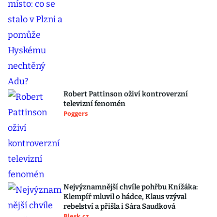
Robert Pattinson oživí kontroverzní
televizní fenomén
Poggers
Nejvýznamnější chvíle pohřbu Knížáka:
Klempíř mluvil o hádce, Klaus vzýval
rebelství a přišla i Sára Saudková
Blesk.cz