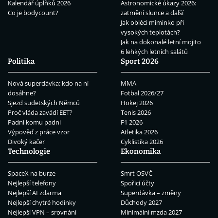
Kalendář úplňků 2026
Astronomické úkazy 2026:
Co je bodycount?
zatmění slunce a další
Jak obléci miminko při
vysokých teplotách?
Jak na dokonalé letní mojito
6 lehkých letních salátů
Politika
Sport 2026
Nová superdávka: kdo na ní
MMA
dosáhne?
Fotbal 2026/27
Sjezd sudetských Němců
Hokej 2026
Proč vláda zavádí EET?
Tenis 2026
Padni komu padni
F1 2026
Výpověď z práce vzor
Atletika 2026
Divoký kačer
Cyklistika 2026
Technologie
Ekonomika
SpaceX na burze
Smrt OSVČ
Nejlepší telefony
Spořicí účty
Nejlepší AI zdarma
Superdávka – změny
Nejlepší chytré hodinky
Důchody 2027
Nejlepší VPN – srovnání
Minimální mzda 2027