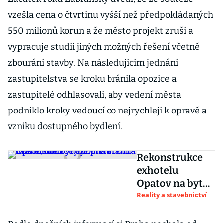
vzešla cena o čtvrtinu vyšší než předpokládaných
550 milionů korun a že město projekt zruší a
vypracuje studii jiných možných řešení včetně
zbourání stavby. Na následujícím jednání
zastupitelstva se kroku bránila opozice a
zastupitelé odhlasovali, aby vedení města
podniklo kroky vedoucí co nejrychleji k opravě a
vzniku dostupného bydlení.
Rekonstrukce
exhotelu
Opatov na byty
je pro Prahu
Reality a stavebnictví
drahá, budovu
možná zbourá