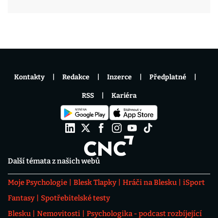
Kontakty
Redakce
Inzerce
Předplatné
RSS
Kariéra
Další témata z našich webů
Moje Psychologie
Blesk Tlapky
Hráči na Blesku
iSport
Fantasy
Spotřebitelské testy
Blesku
Nemovitosti
Psychologika - podcast rozbíjející