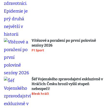
Vítězové a poražení po první polovině
sezóny 2026
F1 Sport
Šéf Vojenského zpravodajství exkluzivně v
Hráčích: Česku hrozil vyšší stupeň
nebezpečí!
Blesk hráči