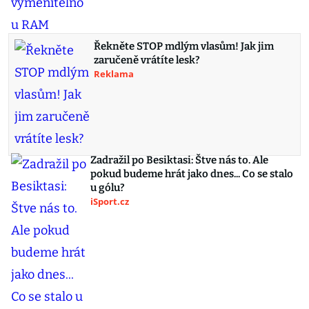
Řekněte STOP mdlým vlasům! Jak jim
zaručeně vrátíte lesk?
Reklama
Zadražil po Besiktasi: Štve nás to. Ale
pokud budeme hrát jako dnes... Co se stalo
u gólu?
iSport.cz