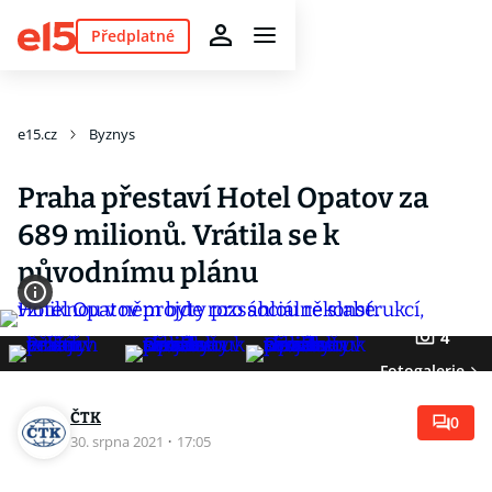
Předplatné
e15.cz
Byznys
Praha přestaví Hotel Opatov za
689 milionů. Vrátila se k
původnímu plánu
4
Fotogalerie
ČTK
0
30. srpna 2021
·
17:05