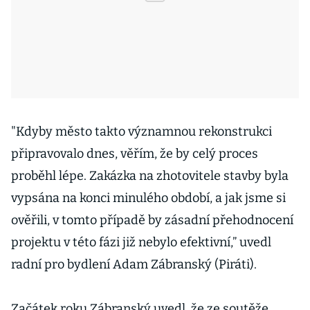
"Kdyby město takto významnou rekonstrukci
připravovalo dnes, věřím, že by celý proces
proběhl lépe. Zakázka na zhotovitele stavby byla
vypsána na konci minulého období, a jak jsme si
ověřili, v tomto případě by zásadní přehodnocení
projektu v této fázi již nebylo efektivní,” uvedl
radní pro bydlení Adam Zábranský (Piráti).
Začátek roku Zábranský uvedl, že ze soutěže