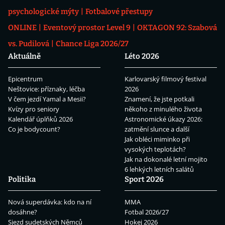
psychologické mýty
Fotbalové přestupy
ONLINE
Eventový prostor Level 9
OKTAGON 92: Szabová
vs. Pudilová
Chance Liga 2026/27
Aktuálně
Léto 2026
Epicentrum
Karlovarský filmový festival
Neštovice: příznaky, léčba
2026
V čem jezdí Yamal a Mesii?
Znamení, že jste potkali
Kvízy pro seniory
někoho z minulého života
Kalendář úplňků 2026
Astronomické úkazy 2026:
Co je bodycount?
zatmění slunce a další
Jak obléci miminko při
vysokých teplotách?
Jak na dokonalé letní mojito
6 lehkých letních salátů
Politika
Sport 2026
Nová superdávka: kdo na ní
MMA
dosáhne?
Fotbal 2026/27
Sjezd sudetských Němců
Hokej 2026