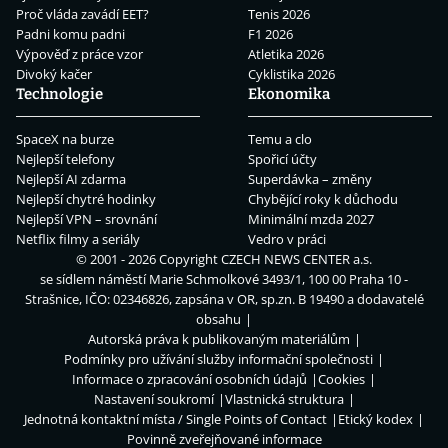
Proč vláda zavádí EET?
Tenis 2026
Padni komu padni
F1 2026
Výpověď z práce vzor
Atletika 2026
Divoký kačer
Cyklistika 2026
Technologie
Ekonomika
SpaceX na burze
Temu a clo
Nejlepší telefony
Spořicí účty
Nejlepší AI zdarma
Superdávka – změny
Nejlepší chytré hodinky
Chybějící roky k důchodu
Nejlepší VPN – srovnání
Minimální mzda 2027
Netflix filmy a seriály
Vedro v práci
© 2001 - 2026 Copyright
CZECH NEWS CENTER a.s.
se sídlem náměstí Marie Schmolkové 3493/1, 100 00 Praha 10 -
Strašnice, IČO: 02346826, zapsána v OR, sp.zn. B 19490 a dodavatelé
obsahu
Autorská práva k publikovaným materiálům
Podmínky pro užívání služby informační společnosti
Informace o zpracování osobních údajů
Cookies
Nastavení soukromí
Vlastnická struktura
Jednotná kontaktní místa / Single Points of Contact
Etický kodex
Povinně zveřejňované informace