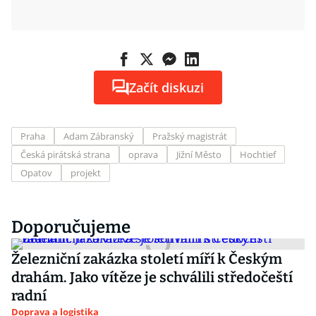
Začít diskuzi
Praha
Adam Zábranský
Pražský magistrát
Česká pirátská strana
oprava
Jižní Město
Hochtief
Opatov
projekt
Doporučujeme
Železniční zakázka století míří k Českým
drahám. Jako vítěze je schválili středočeští
radní
Doprava a logistika