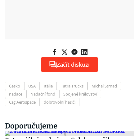
Začít diskuzi
Česko
USA
Itálie
Tatra Trucks
Michal Strnad
nadace
Nadační fond
Spojené království
Csg Aerospace
dobrovolní hasiči
Doporučujeme