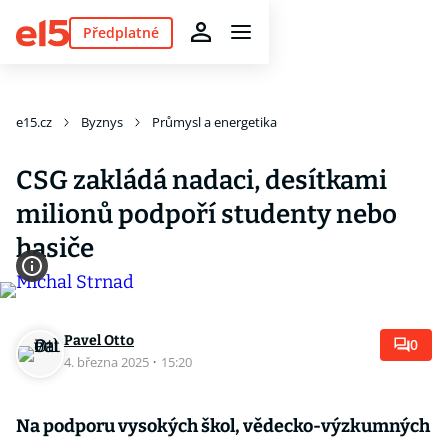
Předplatné
e15.cz
Byznys
Průmysl a energetika
CSG zakládá nadaci, desítkami
milionů podpoří studenty nebo
hasiče
Pavel Otto
0
4. března 2025
·
15:20
Na podporu vysokých škol, vědecko-výzkumných