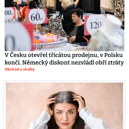
V Česku otevřel třicátou prodejnu, v Polsku
končí. Německý diskont nezvládl obří ztráty
Obchod a služby