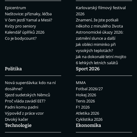
Epicentrum
Karlovarský filmový festival
Neštovice: příznaky, léčba
2026
V čem jezdí Yamal a Mesii?
Znamení, že jste potkali
Kvízy pro seniory
někoho z minulého života
Kalendář úplňků 2026
Astronomické úkazy 2026:
Co je bodycount?
zatmění slunce a další
Jak obléci miminko při
vysokých teplotách?
Jak na dokonalé letní mojito
6 lehkých letních salátů
Politika
Sport 2026
Nová superdávka: kdo na ní
MMA
dosáhne?
Fotbal 2026/27
Sjezd sudetských Němců
Hokej 2026
Proč vláda zavádí EET?
Tenis 2026
Padni komu padni
F1 2026
Výpověď z práce vzor
Atletika 2026
Divoký kačer
Cyklistika 2026
Technologie
Ekonomika