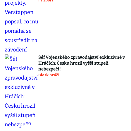
F1 Sport
Šéf Vojenského zpravodajství exkluzivně v
Hráčích: Česku hrozil vyšší stupeň
nebezpečí!
Blesk hráči