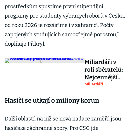
prostředkům spustíme první stipendijní
programy pro studenty vybraných oborů v Česku,
od roku 2026 je rozšíříme i v zahraničí. Počty
zapojených studujících samozřejmě porostou,“
doplňuje Přikryl.
Miliardáři v
roli sběratelů:
Nejcennější
sbírka
Miliardáři
automobilů
Hasiči se utkají o miliony korun
v Česku patří
Strnadům a
Materům
Další oblastí, na niž se nová nadace zaměří, jsou
hasičské záchranné sbory. Pro CSG jde