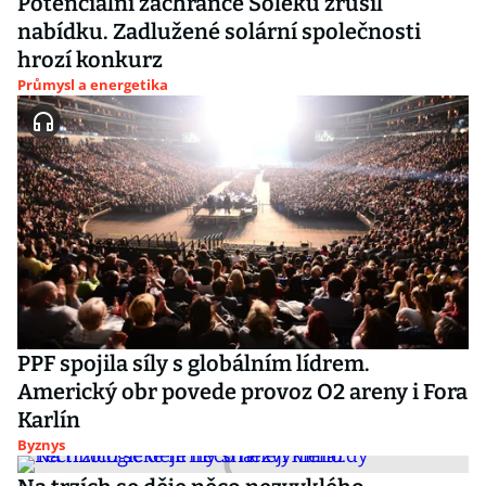
Potenciální zachránce Soleku zrušil
nabídku. Zadlužené solární společnosti
hrozí konkurz
Průmysl a energetika
PPF spojila síly s globálním lídrem.
Americký obr povede provoz O2 areny i Fora
Karlín
Byznys