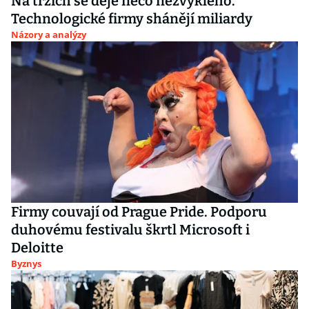
Na trzích se děje něco nezvyklého.
Technologické firmy shánějí miliardy
Názory a analýzy
Firmy couvají od Prague Pride. Podporu
duhovému festivalu škrtl Microsoft i
Deloitte
Byznys