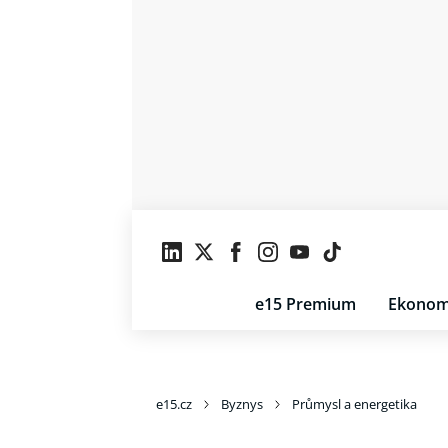
e15 Premium
Ekonom
e15.cz
Byznys
Průmysl a energetika