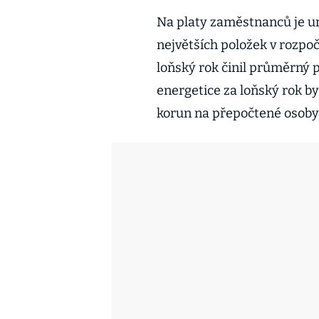
Na platy zaměstnanců je urč
největších položek v rozpo
loňský rok činil průměrný p
energetice za loňský rok b
korun na přepočtené osoby