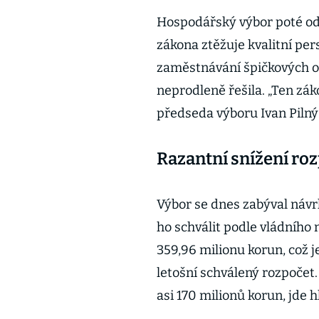
Hospodářský výbor poté od
zákona ztěžuje kvalitní pers
zaměstnávání špičkových od
neprodleně řešila. „Ten záko
předseda výboru Ivan Pilný
Razantní snížení ro
Výbor se dnes zabýval návr
ho schválit podle vládního 
359,96 milionu korun, což j
letošní schválený rozpočet
asi 170 milionů korun, jde 