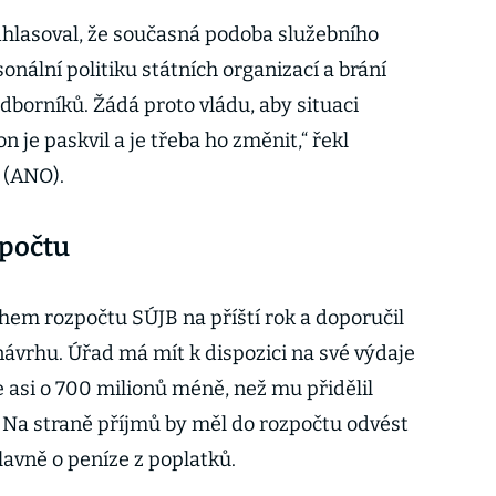
hlasoval, že současná podoba služebního
onální politiku státních organizací a brání
borníků. Žádá proto vládu, aby situaci
n je paskvil a je třeba ho změnit,“ řekl
 (ANO).
zpočtu
hem rozpočtu SÚJB na příští rok a doporučil
návrhu. Úřad má mít k dispozici na své výdaje
e asi o 700 milionů méně, než mu přidělil
. Na straně příjmů by měl do rozpočtu odvést
hlavně o peníze z poplatků.