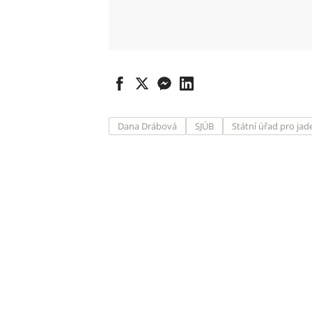
Dana Drábová
SJÚB
Státní úřad pro ja