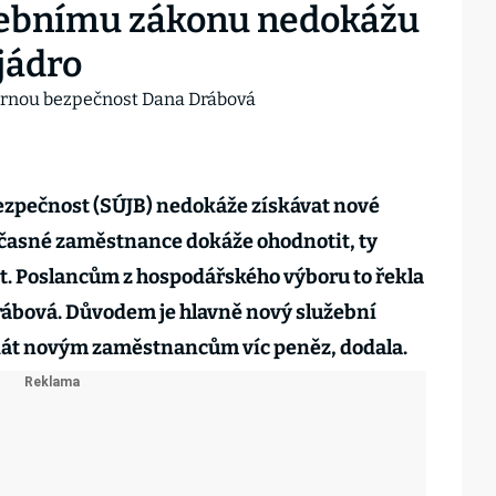
užebnímu zákonu nedokážu
 jádro
bezpečnost (SÚJB) nedokáže získávat nové
časné zaměstnance dokáže ohodnotit, ty
t. Poslancům z hospodářského výboru to řekla
ábová. Důvodem je hlavně nový služební
dát novým zaměstnancům víc peněz, dodala.