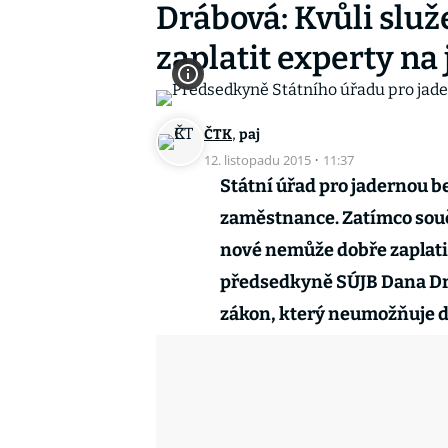
Drábová: Kvůli sl
zaplatit experty na
,
ČTK
paj
12. listopadu 2015
·
11:37
Státní úřad pro jadernou 
zaměstnance. Zatímco sou
nové nemůže dobře zaplati
předsedkyně SÚJB Dana Dr
zákon, který neumožňuje 