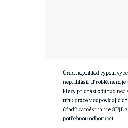
Úřad například vypsal výběr
nepřihlásil. „Problémem je
který přichází odjinud než z
trhu práce v odpovídajících
úřadů zaměstnance SÚJB zí
potřebnou odbornost.