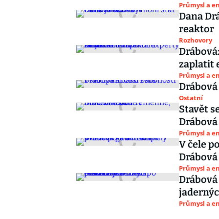
Průmysl a e
Dana Drá
reaktor
Rozhovory
Drábová
zaplatit
Průmysl a e
Drábová 
Ostatní
Stavět s
Drábová
Průmysl a e
V čele p
Drábová
Průmysl a e
Drábová 
jadernýc
Průmysl a e