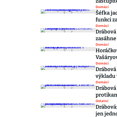
zastupit
Domácí
Šéfka ja
funkci z
Domácí
Drábová 
zasáhne
Domácí
Horáčko
Vašáryo
Domácí
Drábová 
výkladu 
Domácí
Drábová 
protikan
Ostatní
Drábová:
jen jedn