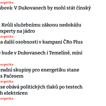
nergetika
bová: V Dukovanech by mohl stát čínský
: Kvůli služebnímu zákonu nedokážu
 experty na jádro
nergetika
a další osobnosti v kampani ČRo Plus
e bude v Dukovanech i Temelíně, míní
nergetika
oradní skupiny pro energetiku stane
 s Pačesem
nergetika
se obává politických tlaků po testech
h elektráren
nergetika