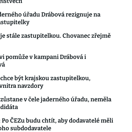
elstvech
derného úřadu Drábová rezignuje na
astupitelky
je stále zastupitelkou. Chovanec zřejmě
vi pomůže v kampani Drábová i
vá
chce být krajskou zastupitelkou,
vnitra navzdory
zůstane v čele jaderného úřadu, neměla
didáta
 Po ČEZu budu chtít, aby dodavatelé měli
oho subdodavatele