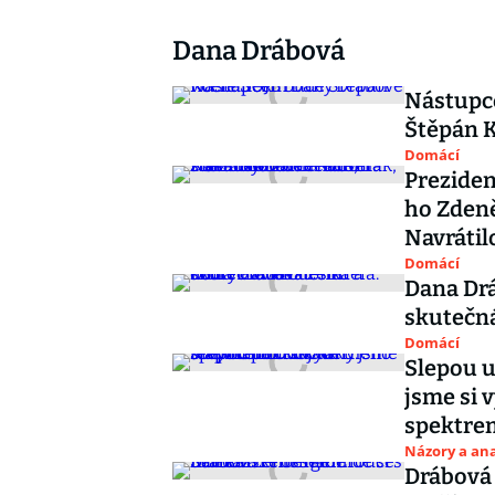
Dana Drábová
Nástupc
Štěpán 
Domácí
Preziden
ho Zdeně
Navrátil
Domácí
Dana Drá
skutečná
Domácí
Slepou u
jsme si 
spektre
Názory a ana
Drábová 