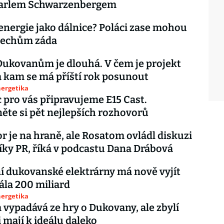
 Karlem Schwarzenbergem
energie jako dálnice? Poláci zase mohou
Čechům záda
Dukovanům je dlouhá. V čem je projekt
 kam se má příští rok posunout
nergetika
 pro vás připravujeme E15 Cast.
ěte si pět nejlepších rozhovorů
r je na hraně, ale Rosatom ovládl diskuzi
íky PR, říká v podcastu Dana Drábová
í dukovanské elektrárny má nově vyjít
la 200 miliard
nergetika
vypadává ze hry o Dukovany, ale zbylí
 mají k ideálu daleko