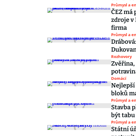
Průmysl a e
ČEZ má 
zdroje v
firma
Průmysl a e
Drábová:
Dukovan 
Rozhovory
Zvěřina,
potravin
Domácí
Nejlepší
bloků má
Průmysl a e
Stavba p
být tabu
Průmysl a e
Státní ú