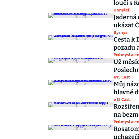
loučí s
Domácí
Jaderná 
ukázat 
Byznys
Cesta k 
pozadu a
Průmysl a e
Už měsíc
Poslechn
e15 Cast
Můj názo
hlavně d
e15 Cast
Rozšířen
na bezmá
Průmysl a e
Rosatom 
uchazeči