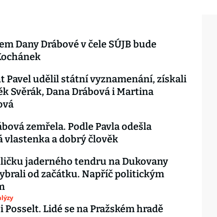
em Dany Drábové v čele SÚJB bude
Kochánek
t Pavel udělil státní vyznamenání, získali
k Svěrák, Dana Drábová i Martina
ová
bová zemřela. Podle Pavla odešla
 vlastenka a dobrý člověk
ličku jaderného tendru na Dukovany
vybrali od začátku. Napříč politickým
m
lýzy
i Posselt. Lidé se na Pražském hradě