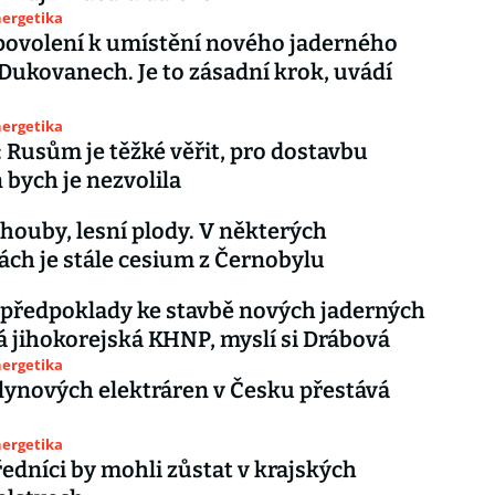
nergetika
povolení k umístění nového jaderného
 Dukovanech. Je to zásadní krok, uvádí
nergetika
 Rusům je těžké věřit, pro dostavbu
bych je nezvolila
 houby, lesní plody. V některých
ách je stále cesium z Černobylu
 předpoklady ke stavbě nových jaderných
 jihokorejská KHNP, myslí si Drábová
nergetika
lynových elektráren v Česku přestává
nergetika
ředníci by mohli zůstat v krajských