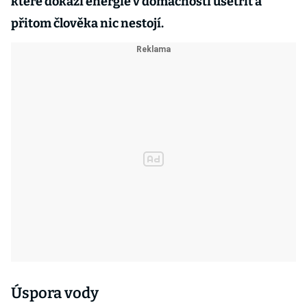
které dokáží energie v domácnosti ušetřit a
přitom člověka nic nestojí.
Úspora vody