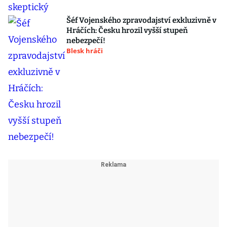
Šéf Vojenského zpravodajství exkluzivně v
Hráčích: Česku hrozil vyšší stupeň
nebezpečí!
Blesk hráči