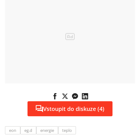
Vstoupit do diskuze (4)
eon
eg.d
energie
teplo