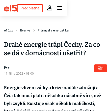
Předplatné
e15.cz
Byznys
Průmysl a energetika
Drahé energie trápí Čechy. Za co
se dá v domácnosti ušetřit?
čer
4
11. října 2022
·
08:00
Energie vlivem války a krize nadále zdražují a
Češi tak musí platit několika násobně více, než
byli zvyklí. Existuje však několik maličkostí,