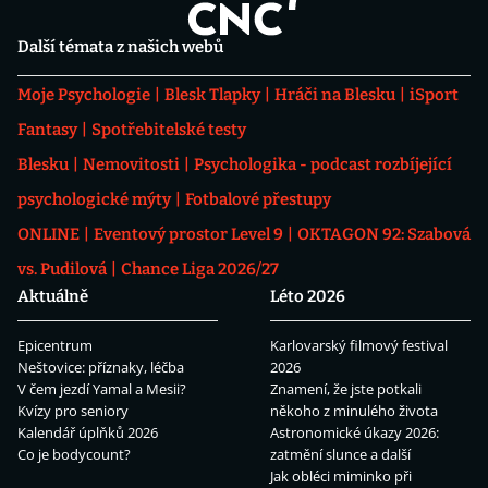
Další témata z našich webů
Moje Psychologie
Blesk Tlapky
Hráči na Blesku
iSport
Fantasy
Spotřebitelské testy
Blesku
Nemovitosti
Psychologika - podcast rozbíjející
psychologické mýty
Fotbalové přestupy
ONLINE
Eventový prostor Level 9
OKTAGON 92: Szabová
vs. Pudilová
Chance Liga 2026/27
Aktuálně
Léto 2026
Epicentrum
Karlovarský filmový festival
Neštovice: příznaky, léčba
2026
V čem jezdí Yamal a Mesii?
Znamení, že jste potkali
Kvízy pro seniory
někoho z minulého života
Kalendář úplňků 2026
Astronomické úkazy 2026:
Co je bodycount?
zatmění slunce a další
Jak obléci miminko při