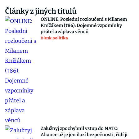
Články z jiných titulů
ONLINE: Poslední rozloučení s Milanem
Knížákem (†86): Dojemné vzpomínky
přátel a záplava věnců
Blesk politika
Zalužnyj zpochybnil vstup do NATO.
Aliance už je jen iluzí bezpečnosti, řídí ji