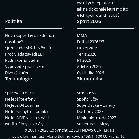
vysokých teplotách?
Jak na dokonalé letní mojito
6 lehkých letních salátů
Politika
Sport 2026
Nová superdávka: kdo na ní
MMA
dosáhne?
Fotbal 2026/27
Sjezd sudetských Němců
Hokej 2026
Proč vláda zavádí EET?
Tenis 2026
Padni komu padni
F1 2026
Výpověď z práce vzor
Atletika 2026
Divoký kačer
Cyklistika 2026
Technologie
Ekonomika
SpaceX na burze
Smrt OSVČ
Nejlepší telefony
Spořicí účty
Nejlepší AI zdarma
Superdávka – změny
Nejlepší chytré hodinky
Důchody 2027
Nejlepší VPN – srovnání
Minimální mzda 2027
Netflix filmy a seriály
Senior Pas – slevy
© 2001 - 2026 Copyright
CZECH NEWS CENTER a.s.
se sídlem náměstí Marie Schmolkové 3493/1, 100 00 Praha 10 -