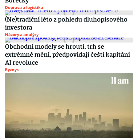
Borecký
Doprava a logistika
(Ne)tradiční léto z pohledu dluhopisového
investora
Názory a analýzy
Obchodní modely se hroutí, trh se
extrémně mění, předpovídají čeští kapitáni
AI revoluce
Byznys