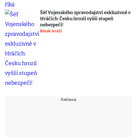
Šéf Vojenského zpravodajství exkluzivně v
Hráčích: Česku hrozil vyšší stupeň
nebezpečí!
Blesk hráči