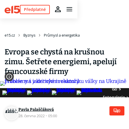
Předplatné
e15.cz
Byznys
Průmysl a energetika
Evropa se chystá na krušnou
zimu. Šetřete energiemi, apelují
francouzské firmy
5
Fotogalerie
Pavla Palaščáková
0
28. června 2022
·
05:00