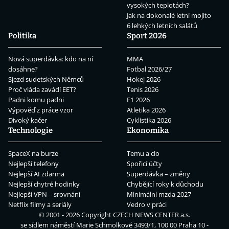
vysokých teplotách?
Jak na dokonalé letní mojito
6 lehkých letních salátů
Politika
Sport 2026
Nová superdávka: kdo na ní
MMA
dosáhne?
Fotbal 2026/27
Sjezd sudetských Němců
Hokej 2026
Proč vláda zavádí EET?
Tenis 2026
Padni komu padni
F1 2026
Výpověď z práce vzor
Atletika 2026
Divoký kačer
Cyklistika 2026
Technologie
Ekonomika
SpaceX na burze
Temu a clo
Nejlepší telefony
Spořicí účty
Nejlepší AI zdarma
Superdávka – změny
Nejlepší chytré hodinky
Chybějící roky k důchodu
Nejlepší VPN – srovnání
Minimální mzda 2027
Netflix filmy a seriály
Vedro v práci
© 2001 - 2026 Copyright
CZECH NEWS CENTER a.s.
se sídlem náměstí Marie Schmolkové 3493/1, 100 00 Praha 10 -