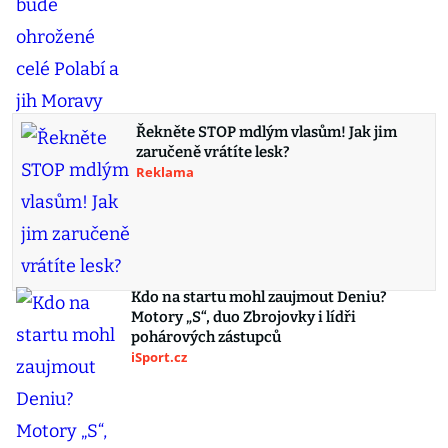
Řekněte STOP mdlým vlasům! Jak jim
zaručeně vrátíte lesk?
Reklama
Kdo na startu mohl zaujmout Deniu?
Motory „S“, duo Zbrojovky i lídři
pohárových zástupců
iSport.cz