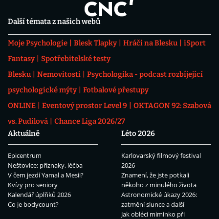
Další témata z našich webů
Moje Psychologie
Blesk Tlapky
Hráči na Blesku
iSport
Fantasy
Spotřebitelské testy
Blesku
Nemovitosti
Psychologika - podcast rozbíjející
psychologické mýty
Fotbalové přestupy
ONLINE
Eventový prostor Level 9
OKTAGON 92: Szabová
vs. Pudilová
Chance Liga 2026/27
Aktuálně
Léto 2026
Epicentrum
Karlovarský filmový festival
Neštovice: příznaky, léčba
2026
V čem jezdí Yamal a Mesii?
Znamení, že jste potkali
Kvízy pro seniory
někoho z minulého života
Kalendář úplňků 2026
Astronomické úkazy 2026:
Co je bodycount?
zatmění slunce a další
Jak obléci miminko při