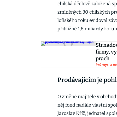
chilská účelově založená sp
zmíněných 30 chilských pro
loňského roku evidoval záva
přibližně 1,6 miliardy korun
Strnado
firmy, v
prach
Průmysl a e
Prodávajícím je po
O změně majitele v obchodn
něj fond nadále vlastní sp
Jaroslav Kříž, jednatel spo