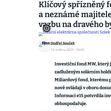
Klíčový spřízněný 
a neznámé majitele
vazbu na dravého 
Ondřej Souček
13. května 2025
·
06:00
Investiční fond MW, který
zadluženým solárním holdi
Miliardový fond, kterému p
nově ovládají v oboru dos
Informaci e15 potvrdila in
obhospodařuje.