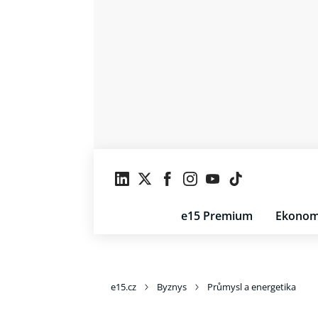
e15 Premium
Ekonom
e15.cz
Byznys
Průmysl a energetika