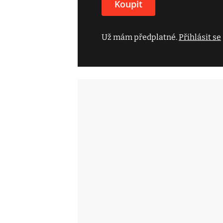
Koupit
Už mám předplatné.
Přihlásit se