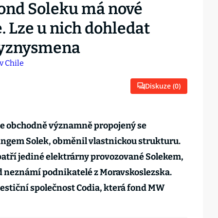
fond Soleku má nové
. Lze u nich dohledat
byznysmena
Diskuze (
0
)
 je obchodně významně propojený se
ngem Solek, obměnil vlastnickou strukturu.
atří jediné elektrárny provozované Solekem,
ud neznámí podnikatelé z Moravskoslezska.
vestiční společnost Codia, která fond MW