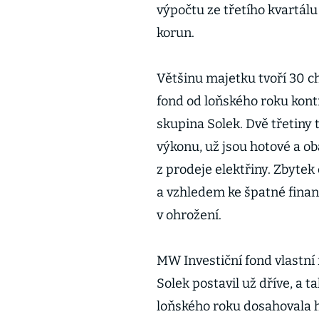
výpočtu ze třetího kvartálu
korun.
Většinu majetku tvoří 30 ch
fond od loňského roku kontr
skupina Solek. Dvě třetiny
výkonu, už jsou hotové a ob
z prodeje elektřiny. Zbytek
a vzhledem ke špatné finanč
v ohrožení.
MW Investiční fond vlastní
Solek postavil už dříve, a t
loňského roku dosahovala 