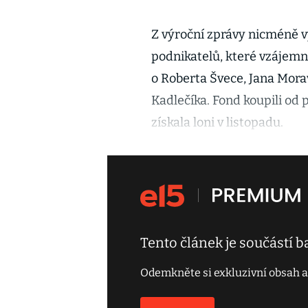
Z výroční zprávy nicméně v
podnikatelů, které vzájemně
o Roberta Švece, Jana Mora
Kadlečíka. Fond koupili od
získala loni v listopadu.
Tento článek je součástí 
Odemkněte si exkluzivní obsah a