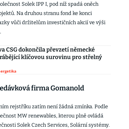
olečnost Solek IPP I, pod níž spadá oněch
jektů. Na druhou stranu fond ke konci
zky vůči držitelům investičních akcií ve výši
.
va CSG dokončila převzetí německé
yrábějící klíčovou surovinu pro střelný
nergetika
hledávková firma Gomanold
ím rejstříku zatím není žádná zmínka. Podle
olečnost MW renewables, kterou plně ovládá
lečnosti Solek Czech Services, Solární systémy.