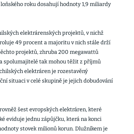
 loňského roku dosahují hodnoty 1,9 miliardy
ilských elektrárenských projektů, v nichž
oluje 49 procent a majoritu v nich stále drží
 těchto projektů, zhruba 200 megawattů
a spolumajitelé tak mohou těžit z příjmů
 chilských elektráren je rozestavěný
ní situaci v celé skupině je jejich dobudování
 rovněž šest evropských elektráren, které
aké eviduje jednu zápůjčku, která na konci
hodnoty stovek milionů korun. Dlužníkem je