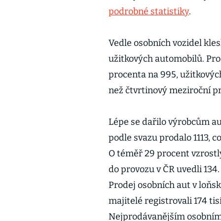
podrobné statistiky
.
Vedle osobních vozidel kles
užitkových automobilů. Prod
procenta na 995, užitkových
než čtvrtinový meziroční p
Lépe se dařilo výrobcům au
podle svazu prodalo 1113, c
O téměř 29 procent vzrostl
do provozu v ČR uvedli 134.
Prodej osobních aut v loňs
majitelé registrovali 174 ti
Nejprodávanějším osobním 