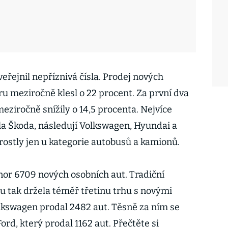
eřejnil nepříznivá čísla. Prodej nových
u meziročně klesl o 22 procent. Za první dva
eziročně snížily o 14,5 procenta. Nejvíce
a Škoda, následují Volkswagen, Hyundai a
rostly jen u kategorie autobusů a kamionů.
nor 6709 nových osobních aut. Tradiční
 tak držela téměř třetinu trhu s novými
lkswagen prodal 2482 aut. Těsně za ním se
ord, který prodal 1162 aut. Přečtěte si