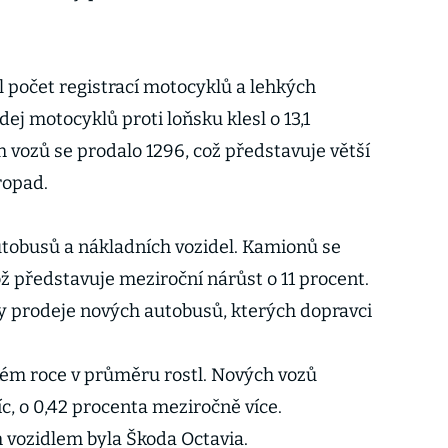
l počet registrací motocyklů a lehkých
ej motocyklů proti loňsku klesl o 13,1
 vozů se prodalo 1296, což představuje větší
ropad.
tobusů a nákladních vozidel. Kamionů se
ož představuje meziroční nárůst o 11 procent.
y prodeje nových autobusů, kterých dopravci
kém roce v průměru rostl. Nových vozů
síc, o 0,42 procenta meziročně více.
vozidlem byla Škoda Octavia.