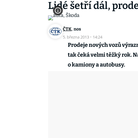
Lidé šetří dál, prod
,
ČTK
nos
5. března 2013
·
14:24
Prodeje nových vozů výrazn
tak čeká velmi těžký rok. 
o kamiony a autobusy.