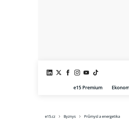
e15 Premium
Ekonom
e15.cz
Byznys
Průmysl a energetika