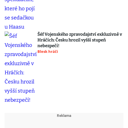
Šéf Vojenského zpravodajství exkluzivně v
Hráčích: Česku hrozil vyšší stupeň
nebezpečí!
Blesk hráči