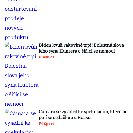
Biden kvůli rakovině trpí! Bolestná slova
jeho syna Huntera o šířící se nemoci
Blesk.cz
Câmara se vyjádřil ke spekulacím, které ho
pojí se sedačkou u Haasu
F1 Sport