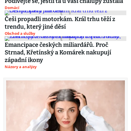
Podívejte se, jestli ta u vaší chalupy zůstala
Domácí
Češi propadli motorkám. Král trhu těží z
trendu, který jiné děsí
Obchod a služby
Emancipace českých miliardářů. Proč
Strnad, Křetínský a Komárek nakupují
západní ikony
Názory a analýzy