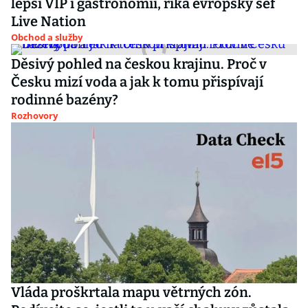
lepší VIP i gastronomii, říká evropský šéf
Live Nation
Obchod a služby
Děsivý pohled na českou krajinu. Proč v
Česku mizí voda a jak k tomu přispívají
rodinné bazény?
Rozhovory
Vláda proškrtala mapu větrných zón.