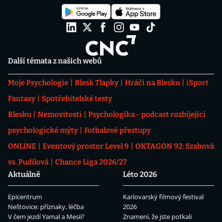
Další témata z našich webů
Moje Psychologie
Blesk Tlapky
Hráči na Blesku
iSport
Fantasy
Spotřebitelské testy
Blesku
Nemovitosti
Psychologika - podcast rozbíjející
psychologické mýty
Fotbalové přestupy
ONLINE
Eventový prostor Level 9
OKTAGON 92: Szabová
vs. Pudilová
Chance Liga 2026/27
Aktuálně
Léto 2026
Epicentrum
Karlovarský filmový festival
Neštovice: příznaky, léčba
2026
V čem jezdí Yamal a Mesii?
Znamení, že jste potkali