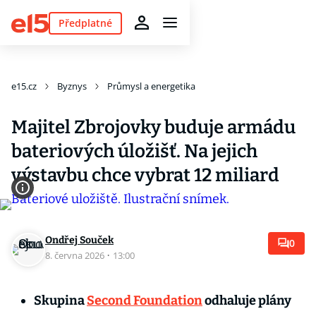
Předplatné
e15.cz
Byznys
Průmysl a energetika
Majitel Zbrojovky buduje armádu
bateriových úložišť. Na jejich
výstavbu chce vybrat 12 miliard
Ondřej Souček
0
8. června 2026
·
13:00
Skupina
Second Foundation
odhaluje plány