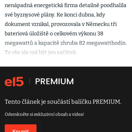
nenápadná energetická firma detailně poodhalila
své byznysové plány. Ke konci dubna, kdy
dokument vznikal, provozovala v Německu tři
bateriová úložiště o celkovém výkonu 38
megawattů a kapacitě zhruba 82 megawatthodin.
To vše ale má být jen začátek.
Tento článek je součástí balíčku PREMIUM.
Odemkněte si exkluzivní obsah a videa!
Koupit