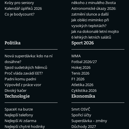
Kvízy pro seniory
někoho z minulého života
Kalendář úplňků 2026
Astronomické úkazy 2026:
Co je bodycount?
zatmění slunce a další
Jak obléci miminko při
vysokých teplotách?
Jak na dokonalé letní mojito
6 lehkých letních salátů
Politika
Sport 2026
Nová superdávka: kdo na ní
MMA
dosáhne?
Fotbal 2026/27
Sjezd sudetských Němců
Hokej 2026
Proč vláda zavádí EET?
Tenis 2026
Padni komu padni
F1 2026
Výpověď z práce vzor
Atletika 2026
Divoký kačer
Cyklistika 2026
Technologie
Ekonomika
SpaceX na burze
Smrt OSVČ
Nejlepší telefony
Spořicí účty
Nejlepší AI zdarma
Superdávka – změny
Nejlepší chytré hodinky
Důchody 2027