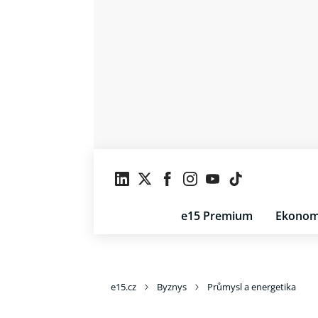
e15 Premium
Ekonom
e15.cz
Byznys
Průmysl a energetika