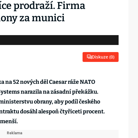
íce prodraží. Firma
iony za munici
Diskuze (
0
)
a na 52 nových děl Caesar ráže NATO
Systems narazila na zásadní překážku.
ministerstvu obrany, aby podíl českého
raktu dosáhl alespoň čtyřiceti procent.
jmenší.