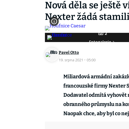
Nová děla se ještě v
Nexter žádá stamil
2
Fotogalerie
Pavel Otto
19. srpna 2021
·
05:00
Miliardová armádní zakázk
francouzské firmy Nexter 
Dodavatel odmítá vyhovět 
obranného průmyslu na kont
Naopak chce, aby byl co ne