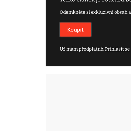
Odemkněte si exkluzivní obsah a
Koupit
Už mám předplatné.
Přihlásit se